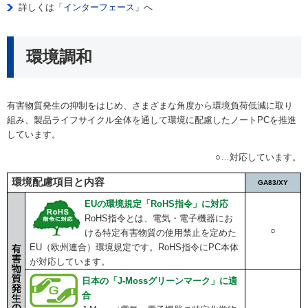
詳しくは「
インターフェース
」へ
環境調和
有害物質発生の抑制をはじめ、さまざまな角度から環境負荷低減に取り
組み、製品ライフサイクル全体を通して環境に配慮したノートPCを推進
しています。
○…対応しています。
環境配慮項目と内容
GA83/XY
EUの環境規定「RoHS指令」に対応
RoHS指令とは、電気・電子機器にお
○
ける特定有害物質の使用禁止を定めた
EU（欧州連合）環境規定です。RoHS指令にPC本体
が対応しています。
日本の「J-Mossグリーンマーク」に適
合