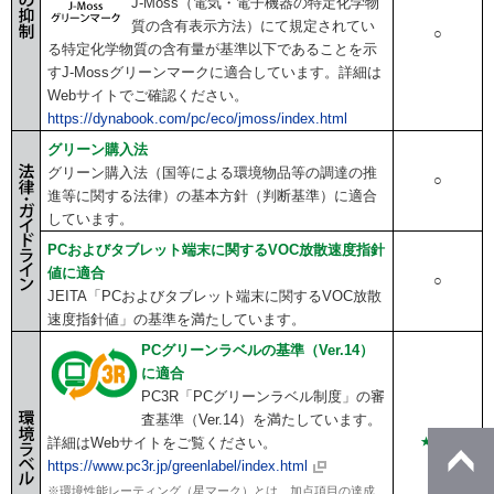
J-Moss（電気・電子機器の特定化学物
質の含有表示方法）にて規定されてい
○
る特定化学物質の含有量が基準以下であることを示
すJ-Mossグリーンマークに適合しています。詳細は
Webサイトでご確認ください。
https://dynabook.com/pc/eco/jmoss/index.html
グリーン購入法
グリーン購入法（国等による環境物品等の調達の推
○
進等に関する法律）の基本方針（判断基準）に適合
しています。
PCおよびタブレット端末に関するVOC放散速度指針
値に適合
○
JEITA「PCおよびタブレット端末に関するVOC放散
速度指針値」の基準を満たしています。
PCグリーンラベルの基準（Ver.14）
に適合
PC3R「PCグリーンラベル制度」の審
査基準（Ver.14）を満たしています。
詳細はWebサイトをご覧ください。
★★★
V14
https://www.pc3r.jp/greenlabel/index.html
※環境性能レーティング（星マーク）とは、加点項目の達成