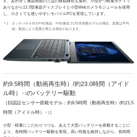
す。あわせて液晶画面の三辺の狭額縁化も進め、小型かつ軽量ボディで
ありながら13.3型液晶ディスプレイと小型Webカメラモジュールを採用
し、小さくても使いやすいモバイルPCを実現しています。
＊1：タッチパネル付きFHD液晶・FHD液晶でLTE非搭載モデルの場合。質量は平均
値。製品により質量が異なる場合があります。
約9.5時間（動画再生時）/約23.0時間（アイド
ル時）
のバッテリー駆動
＊2
［顔認証センサー搭載モデル：約8.5時間（動画再生時）/約21.5
時間（アイドル時）
］
＊2
小型・軽量にこだわりつつも、あえて大型バッテリーを搭載することに
より、長時間バッテリー駆動を実現。高い性能を維持しながら、長時間