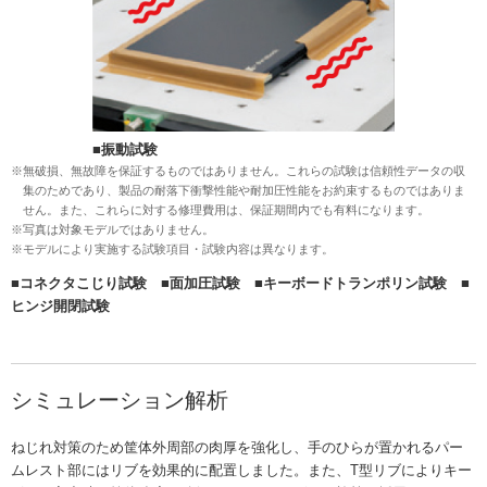
■振動試験
※無破損、無故障を保証するものではありません。これらの試験は信頼性データの収
集のためであり、製品の耐落下衝撃性能や耐加圧性能をお約束するものではありま
せん。また、これらに対する修理費用は、保証期間内でも有料になります。
※写真は対象モデルではありません。
※モデルにより実施する試験項目・試験内容は異なります。
■コネクタこじり試験 ■面加圧試験 ■キーボードトランポリン試験 ■
ヒンジ開閉試験
シミュレーション解析
ねじれ対策のため筐体外周部の肉厚を強化し、手のひらが置かれるパー
ムレスト部にはリブを効果的に配置しました。また、T型リブによりキー