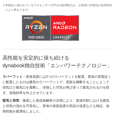
※本製品に使われているプロセッサー(CPU)の処理能力は、お客様の本製品の使用状況
により異なります。
高性能を安定的に保ち続ける
dynabook独自技術「エンパワーテクノロジー」
ラバーフット
：筐体底面には3つのラバーフットを配置。筐体の背面近く
に配置したものは横長のラバーフットで、底面を横断することによって
排気口と吸気口を遮断し、排熱した空気が再び戻って吸気されるのを防
ぎ、放熱効率を向上させています。
吸気と排気
：徹底した熱流体解析の活用により、筐体内部における吸気
と排気の流れを可視化し、筐体の表面温度や部品の温度なども検証。放
熱性能を最適化しました。