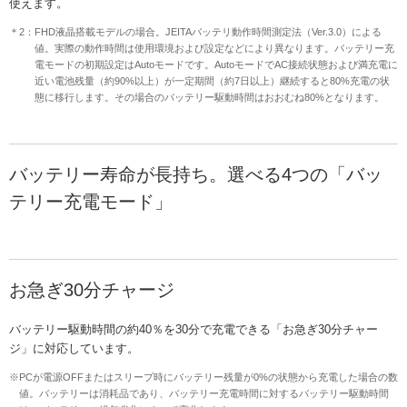
使えます。
＊2：FHD液晶搭載モデルの場合。JEITAバッテリ動作時間測定法（Ver.3.0）による
値。実際の動作時間は使用環境および設定などにより異なります。バッテリー充
電モードの初期設定はAutoモードです。AutoモードでAC接続状態および満充電に
近い電池残量（約90%以上）が一定期間（約7日以上）継続すると80%充電の状
態に移行します。その場合のバッテリー駆動時間はおおむね80%となります。
バッテリー寿命が長持ち。選べる4つの「バッ
テリー充電モード」
お急ぎ30分チャージ
バッテリー駆動時間の約40％を30分で充電できる「お急ぎ30分チャー
ジ」に対応しています。
※PCが電源OFFまたはスリープ時にバッテリー残量が0%の状態から充電した場合の数
値。バッテリーは消耗品であり、バッテリー充電時間に対するバッテリー駆動時間