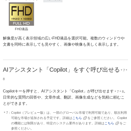
FHD液晶
解像度が高く表示領域の広いFHD液晶を選択可能。複数のウィンドウや
文書を同時に表示しても見やすく、画像や映像も美しく表示します。
AIアシスタント「Copilot」をすぐ呼び出せる
＊7＊
8
Copilotキーを押すと、AIアシスタント「Copilot」が呼び出せます
。
＊7＊8
日常的な質問の回答や、文章作成、翻訳、画像生成などを気軽に頼むこ
とができます。
＊7：Copilot（プレビュー版）は、一部のグローバル市場で利用可能であり、順次利用
可能な市場が追加される予定です。詳細は
こちら
をご参照ください。 Copilot
の機能には制限があり、特定のシステム要件があります。詳細は
こちら
をご
参照ください。