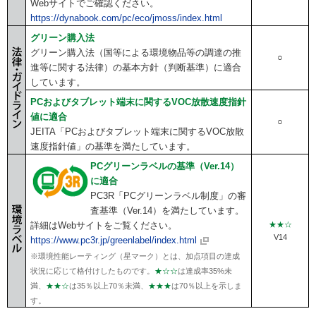
Webサイトでご確認ください。
https://dynabook.com/pc/eco/jmoss/index.html
グリーン購入法
グリーン購入法（国等による環境物品等の調達の推
○
進等に関する法律）の基本方針（判断基準）に適合
しています。
PCおよびタブレット端末に関するVOC放散速度指針
値に適合
○
JEITA「PCおよびタブレット端末に関するVOC放散
速度指針値」の基準を満たしています。
PCグリーンラベルの基準（Ver.14）
に適合
PC3R「PCグリーンラベル制度」の審
査基準（Ver.14）を満たしています。
詳細はWebサイトをご覧ください。
★★☆
V14
https://www.pc3r.jp/greenlabel/index.html
※環境性能レーティング（星マーク）とは、加点項目の達成
状況に応じて格付けしたものです。
★☆☆
は達成率35%未
満、
★★☆
は35％以上70％未満、
★★★
は70％以上を示しま
す。