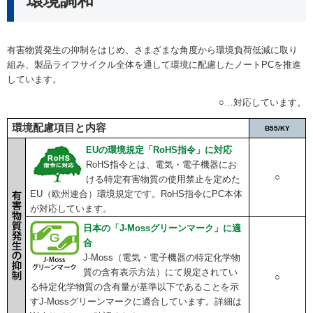
環境調和
有害物質発生の抑制をはじめ、さまざまな角度から環境負荷低減に取り
組み、製品ライフサイクル全体を通して環境に配慮したノートPCを推進
しています。
○…対応しています。
環境配慮項目と内容
B55/KY
EUの環境規定「RoHS指令」に対応
RoHS指令とは、電気・電子機器にお
○
ける特定有害物質の使用禁止を定めた
EU（欧州連合）環境規定です。RoHS指令にPC本体
が対応しています。
日本の「J-Mossグリーンマーク」に適
合
J-Moss（電気・電子機器の特定化学物
質の含有表示方法）にて規定されてい
○
る特定化学物質の含有量が基準以下であることを示
すJ-Mossグリーンマークに適合しています。詳細は