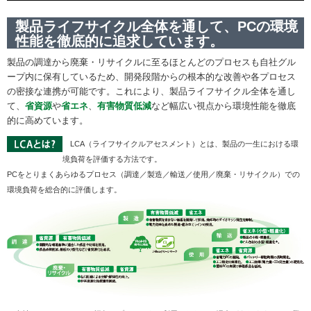
製品ライフサイクル全体を通して、PCの環境
性能を徹底的に追求しています。
製品の調達から廃棄・リサイクルに至るほとんどのプロセスも自社グル
ープ内に保有しているため、開発段階からの根本的な改善や各プロセス
の密接な連携が可能です。これにより、製品ライフサイクル全体を通し
て、
省資源
や
省エネ
、
有害物質低減
など幅広い視点から環境性能を徹底
的に高めています。
LCA（ライフサイクルアセスメント）とは、製品の一生における環
境負荷を評価する方法です。
PCをとりまくあらゆるプロセス（調達／製造／輸送／使用／廃棄・リサイクル）での
環境負荷を総合的に評価します。