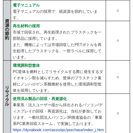
電子マニュアル
○
電子マニュアルの採用で、紙資源を節約していま
す。
再生材料の採用
市場で回収され、再生処理されたプラスチックを一
部部品に採用しています。
○
また、機種によっては市場回収したPETボトルを再
生処理したプラスチックを、一部ラベルに採用して
います。
環境調和型筐体
PC筐体を燃料としてリサイクルする際に発生するダ
○
イオキシン類を減らすため、筐体のプラスチック素
材にノンハロゲン系難燃材を使用した環境調和型筐
体を採用しています。
使用済み製品の回収・再資源化
事業系・法人ユーザー様から排出されるパソコン/デ
ィスプレイの回収・再資源化は、当社が参加してお
○
ります、一般社団法人パソコン3R推進協会の「事業
系PC業界回収スキーム」で実施しております。
https://dynabook.com/assistpc/purchase/index_j.htm