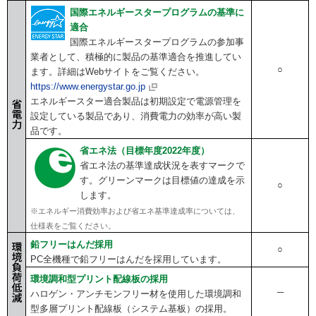
国際エネルギースタープログラムの基準に
適合
国際エネルギースタープログラムの参加事
業者として、積極的に製品の基準適合を推進してい
○
ます。詳細はWebサイトをご覧ください。
https://www.energystar.go.jp
エネルギースター適合製品は初期設定で電源管理を
設定している製品であり、消費電力の効率が高い製
品です。
省エネ法（目標年度2022年度）
省エネ法の基準達成状況を表すマークで
す。グリーンマークは目標値の達成を示
○
します。
※エネルギー消費効率および省エネ基準達成率については、
仕様表をご覧ください。
鉛フリーはんだ採用
○
PC全機種で鉛フリーはんだを採用しています。
環境調和型プリント配線板の採用
─
ハロゲン・アンチモンフリー材を使用した環境調和
型多層プリント配線板（システム基板）の採用。