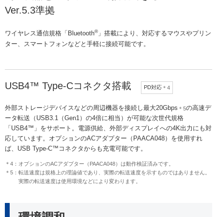
Ver.5.3準拠
®
ワイヤレス通信規格「Bluetooth
」搭載により、対応するマウスやプリン
ター、スマートフォンなどと手軽に接続可能です。
USB4™ Type-Cコネクタ搭載
PD対応
＊4
外部ストレージデバイスなどの周辺機器を接続し最大20Gbps
の高速デ
＊5
ータ転送（USB3.1（Gen1）の4倍に相当）が可能な次世代規格
「USB4™」をサポート。電源供給、外部ディスプレイへの4K出力にも対
応しています。オプションのACアダプター（PAACA048）を使用すれ
ば、USB Type-C™コネクタからも充電可能です。
＊4：オプションのACアダプター（PAACA048）は動作検証済みです。
＊5：転送速度は規格上の理論値であり、実際の転送速度を示すものではありません。
実際の転送速度は使用環境などにより変わります。