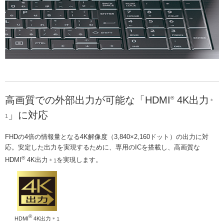
高画質での外部出力が可能な「HDMI
4K出力
®
＊
」に対応
1
FHDの4倍の情報量となる4K解像度（3,840×2,160ドット）の出力に対
応。安定した出力を実現するために、専用のICを搭載し、高画質な
®
HDMI
4K出力
を実現します。
＊1
®
HDMI
4K出力
＊1