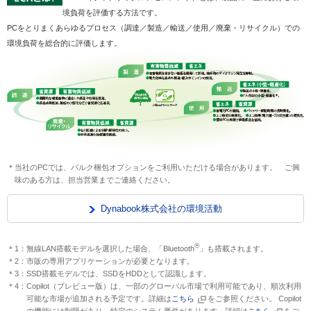
境負荷を評価する方法です。
PCをとりまくあらゆるプロセス（調達／製造／輸送／使用／廃棄・リサイクル）での
環境負荷を総合的に評価します。
＊当社のPCでは、バルク梱包オプションをご利用いただける場合があります。 ご興
味のある方は、担当営業までご連絡ください。
Dynabook株式会社の環境活動
®
＊1：無線LAN搭載モデルを選択した場合、「Bluetooth
」も搭載されます。
＊2：市販の専用アプリケーションが必要となります。
＊3：SSD搭載モデルでは、SSDをHDDとして認識します。
＊4：Copilot（プレビュー版）は、一部のグローバル市場で利用可能であり、順次利用
可能な市場が追加される予定です。詳細は
こちら
をご参照ください。 Copilot