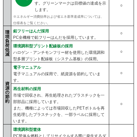
す。グリーンマークは目標値の達成を示
○
します。
※エネルギー消費効率および省エネ基準達成率については、
仕様表をご覧ください。
鉛フリーはんだ採用
○
PC全機種で鉛フリーはんだを採用しています。
環境調和型プリント配線板の採用
○
ハロゲン・アンチモンフリー材を使用した環境調和
型多層プリント配線板（システム基板）の採用。
電子マニュアル
○
電子マニュアルの採用で、紙資源を節約していま
す。
再生材料の採用
市場で回収され、再生処理されたプラスチックを一
部部品に採用しています。
○
また、機種によっては市場回収したPETボトルを再
生処理したプラスチックを、一部ラベルに採用して
います。
環境調和型筐体
PC筐体を燃料としてリサイクルする際に発生するダ