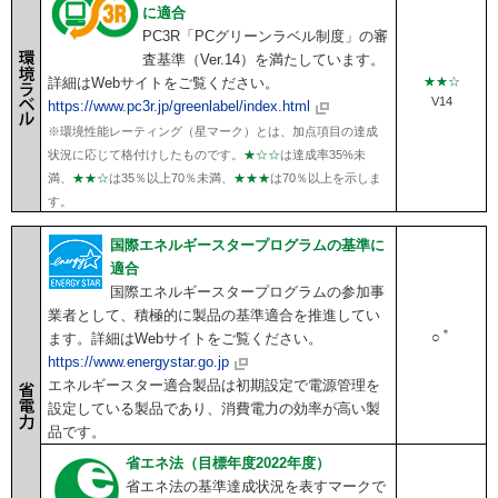
に適合
PC3R「PCグリーンラベル制度」の審
査基準（Ver.14）を満たしています。
詳細はWebサイトをご覧ください。
★★☆
V14
https://www.pc3r.jp/greenlabel/index.html
※環境性能レーティング（星マーク）とは、加点項目の達成
状況に応じて格付けしたものです。
★☆☆
は達成率35%未
満、
★★☆
は35％以上70％未満、
★★★
は70％以上を示しま
す。
国際エネルギースタープログラムの基準に
適合
国際エネルギースタープログラムの参加事
業者として、積極的に製品の基準適合を推進してい
＊
○
ます。詳細はWebサイトをご覧ください。
https://www.energystar.go.jp
エネルギースター適合製品は初期設定で電源管理を
設定している製品であり、消費電力の効率が高い製
品です。
省エネ法（目標年度2022年度）
省エネ法の基準達成状況を表すマークで