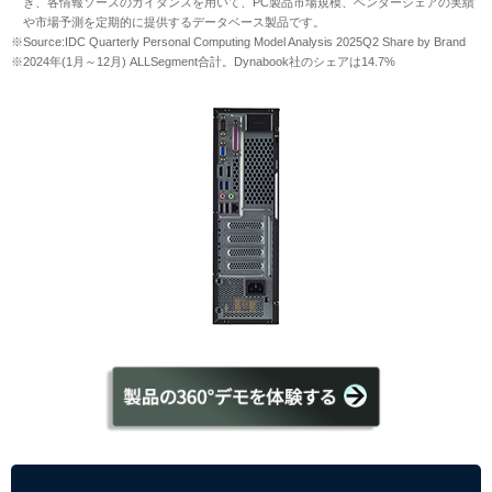
き、各情報ソースのガイダンスを用いて、PC製品市場規模、ベンダーシェアの実績
や市場予測を定期的に提供するデータベース製品です。
※Source:IDC Quarterly Personal Computing Model Analysis 2025Q2 Share by Brand
※2024年(1月～12月) ALLSegment合計。Dynabook社のシェアは14.7%