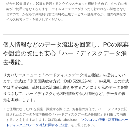
始から90日間です。90日を経過するとウイルスチェック機能を含めて、すべての機
能がご使用できなくなります。ウイルスチェックがまったく行われない状態となり
ますので、かならず期限切れ前に有料の正規サービスへ登録するか、他の有効なウ
イルス検索ソフトを導入してください。
個人情報などのデータ流出を回避し、PCの廃棄
や譲渡の際にも安心「ハードディスクデータ消
去機能」
リカバリーメニューで「ハードディスクデータ消去機能」を提供してい
ます。方式は「米国国防総省方式（DoD 5220.22-M）」を採用。この方式
では固定値2回、乱数1回の計3回上書きをすることにより元のデータを塗
りつぶして、ハードディスクから機密情報や個人情報など、データの復
元を困難にします。
※ご使用になったPCを廃棄・譲渡する際には、お客様の責任で、ハードディスクに記
録された全データを標準搭載の「ハードディスクデータ消去機能」を利用して消去
することをおすすめします。詳細はdynabook.com「
パソコンの廃棄・譲渡時のハー
ドディスク上のデータ消去に関するご注意
」をご覧ください。