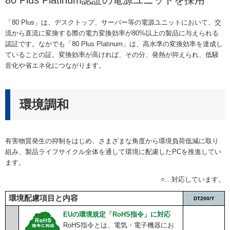
80 Plus Platinum認証の電源ユニットを採用
「80 Plus」は、デスクトップ、サーバー等の電源ユニットにおいて、交
流から直流に変換する際の電力変換効率が80%以上の製品に与えられる
認証です。なかでも「80 Plus Platinum」は、高水準の変換効率を達成し
ていることの証。変換効率が高ければ、その分、発熱が抑えられ、低騒
音化や省エネ化につながります。
環境調和
有害物質発生の抑制をはじめ、さまざまな角度から環境負荷低減に取り
組み、製品ライフサイクル全体を通して環境に配慮したPCを推進してい
ます。
○…対応しています。
環境配慮項目と内容
DT200/Y
EUの環境規定「RoHS指令」に対応
RoHS指令とは、電気・電子機器にお