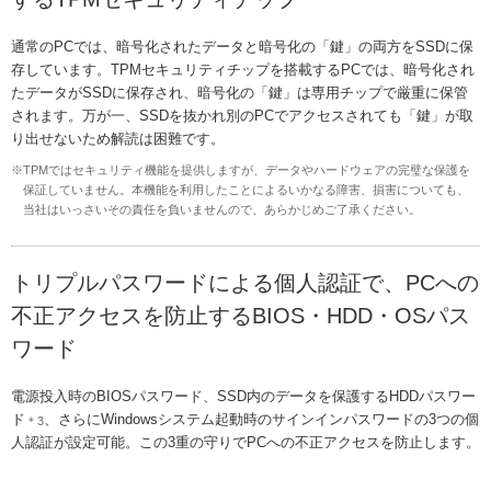
通常のPCでは、暗号化されたデータと暗号化の「鍵」の両方をSSDに保
存しています。TPMセキュリティチップを搭載するPCでは、暗号化され
たデータがSSDに保存され、暗号化の「鍵」は専用チップで厳重に保管
されます。万が一、SSDを抜かれ別のPCでアクセスされても「鍵」が取
り出せないため解読は困難です。
※TPMではセキュリティ機能を提供しますが、データやハードウェアの完璧な保護を
保証していません。本機能を利用したことによるいかなる障害、損害についても、
当社はいっさいその責任を負いませんので、あらかじめご了承ください。
トリプルパスワードによる個人認証で、PCへの
不正アクセスを防止するBIOS・HDD・OSパス
ワード
電源投入時のBIOSパスワード、SSD内のデータを保護するHDDパスワー
ド
、さらにWindowsシステム起動時のサインインパスワードの3つの個
＊3
人認証が設定可能。この3重の守りでPCへの不正アクセスを防止します。