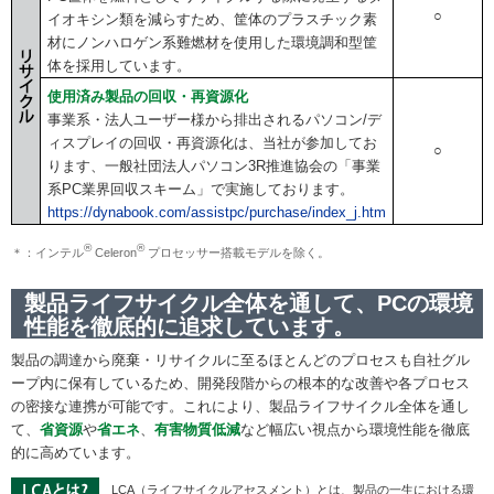
○
イオキシン類を減らすため、筐体のプラスチック素
材にノンハロゲン系難燃材を使用した環境調和型筐
体を採用しています。
使用済み製品の回収・再資源化
事業系・法人ユーザー様から排出されるパソコン/デ
ィスプレイの回収・再資源化は、当社が参加してお
○
ります、一般社団法人パソコン3R推進協会の「事業
系PC業界回収スキーム」で実施しております。
https://dynabook.com/assistpc/purchase/index_j.htm
®
®
＊：インテル
Celeron
プロセッサー搭載モデルを除く。
製品ライフサイクル全体を通して、PCの環境
性能を徹底的に追求しています。
製品の調達から廃棄・リサイクルに至るほとんどのプロセスも自社グル
ープ内に保有しているため、開発段階からの根本的な改善や各プロセス
の密接な連携が可能です。これにより、製品ライフサイクル全体を通し
て、
省資源
や
省エネ
、
有害物質低減
など幅広い視点から環境性能を徹底
的に高めています。
LCA（ライフサイクルアセスメント）とは、製品の一生における環