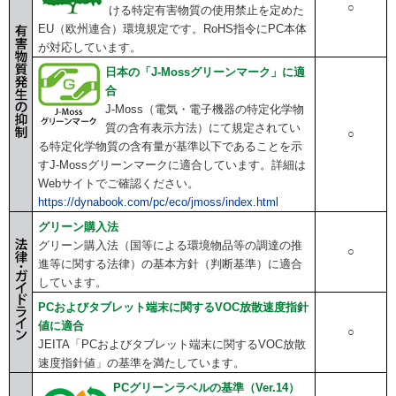
○
ける特定有害物質の使用禁止を定めた
EU（欧州連合）環境規定です。RoHS指令にPC本体
が対応しています。
日本の「J-Mossグリーンマーク」に適
合
J-Moss（電気・電子機器の特定化学物
質の含有表示方法）にて規定されてい
○
る特定化学物質の含有量が基準以下であることを示
すJ-Mossグリーンマークに適合しています。詳細は
Webサイトでご確認ください。
https://dynabook.com/pc/eco/jmoss/index.html
グリーン購入法
グリーン購入法（国等による環境物品等の調達の推
○
進等に関する法律）の基本方針（判断基準）に適合
しています。
PCおよびタブレット端末に関するVOC放散速度指針
値に適合
○
JEITA「PCおよびタブレット端末に関するVOC放散
速度指針値」の基準を満たしています。
PCグリーンラベルの基準（Ver.14）