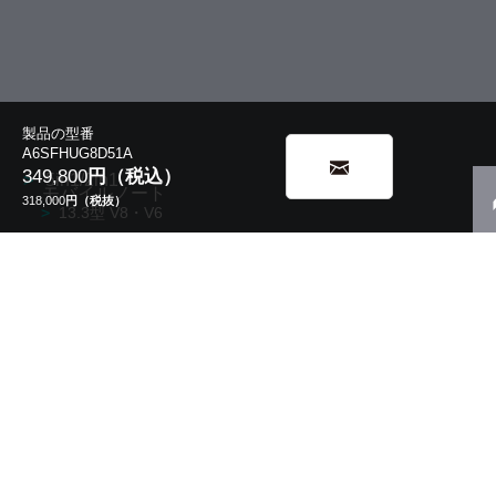
製品の型番
A6SFHUG8D51A
349,800
円（税込）
5in1/2in1
モバイルノート
318,000
円（税抜）
13.3型 V8・V6