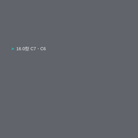
16.0型 C7・C6