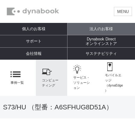
MENU
個人のお客様
法人のお客様
Dynabook Direct
サポート
オンラインストア
会社情報
サステナビリティ
モバイルエ
サービス・
コンピュー
ッジ
事例一覧
ソリューシ
ティング
（dynaEdge
ョン
）
S73/HU （型番：
A6SFHUG8D51A
）