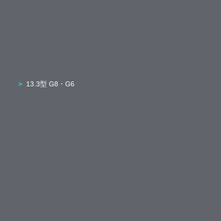
13.3型 G8・G6