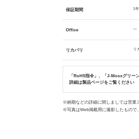
1
保証期間
―
Office
リカ
リカバリ
「RoHS指令」、「J-Mossグリ
詳細は製品ページをご覧ください
※納期などの詳細に関しましては営業
※写真はWeb掲載用に撮影したもので