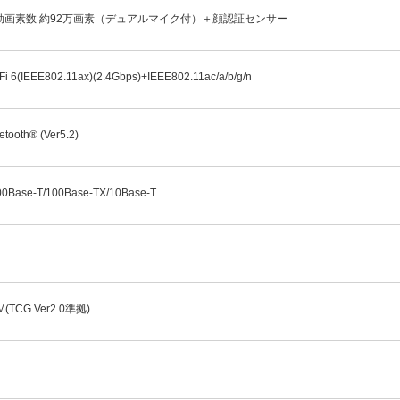
効画素数 約92万画素（デュアルマイク付）＋顔認証センサー
Fi 6(IEEE802.11ax)(2.4Gbps)+IEEE802.11ac/a/b/g/n
etooth® (Ver5.2)
00Base-T/100Base-TX/10Base-T
M(TCG Ver2.0準拠)