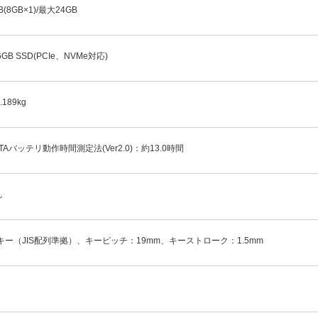
B(8GB×1)/最大24GB
6GB SSD(PCIe、NVMe対応)
.189kg
ITAバッテリ動作時間測定法(Ver2.0)：約13.0時間
し
7キー（JIS配列準拠）、キーピッチ：19mm、キーストローク：1.5mm