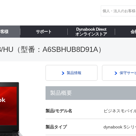
Dynabook Direct
お客様
サポート
会
オンラインストア
HU（型番：A6SBHUB8D91A）
製品情報
保守サー
製品概要
製品/モデル名
ビジネスモバイル 
製品タイプ
dynabook Sシ