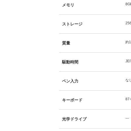
8G
メモリ
25
ストレージ
約1
質量
JE
駆動時間
な
ペン入力
8
キーボード
―
光学ドライブ