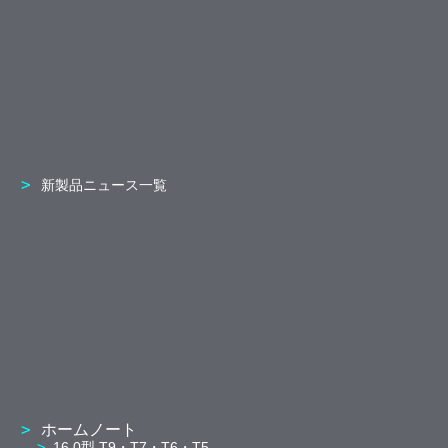
新製品ニュース一覧
ホームノート
16.0型 T9・T7・T6・T5