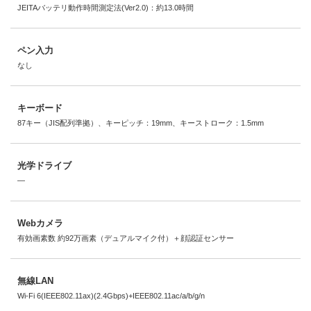
JEITAバッテリ動作時間測定法(Ver2.0)：約13.0時間
ペン入力
なし
キーボード
87キー（JIS配列準拠）、キーピッチ：19mm、キーストローク：1.5mm
光学ドライブ
―
Webカメラ
有効画素数 約92万画素（デュアルマイク付）＋顔認証センサー
無線LAN
Wi-Fi 6(IEEE802.11ax)(2.4Gbps)+IEEE802.11ac/a/b/g/n