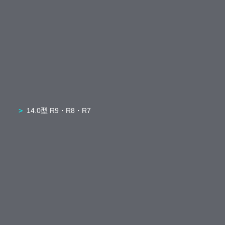
14.0型 R9・R8・R7