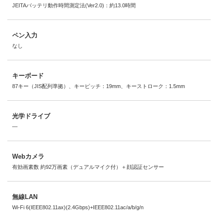
JEITAバッテリ動作時間測定法(Ver2.0)：約13.0時間
ペン入力
なし
キーボード
87キー（JIS配列準拠）、キーピッチ：19mm、キーストローク：1.5mm
光学ドライブ
―
Webカメラ
有効画素数 約92万画素（デュアルマイク付）＋顔認証センサー
無線LAN
Wi-Fi 6(IEEE802.11ax)(2.4Gbps)+IEEE802.11ac/a/b/g/n