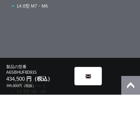
14.0型 M7・M6
製品の型番
A6SBHUF8D915
434,500
円（税込）
5in1/2in1
モバイルノート
395,000
円（税抜）
13.3型 V8・V6