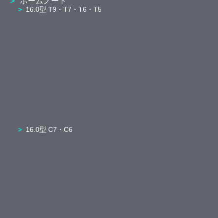
ホームノート
16.0型 T9・T7・T6・T5
16.0型 C7・C6