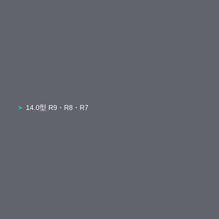
14.0型 R9・R8・R7