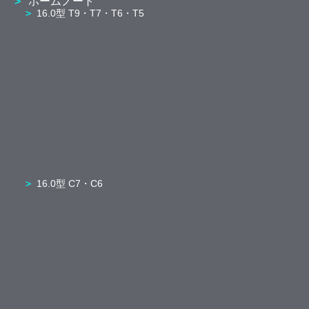
ホームノート
16.0型 T9・T7・T6・T5
16.0型 C7・C6