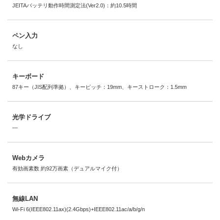
JEITAバッテリ動作時間測定法(Ver2.0)：約10.5時間
ペン入力
なし
キーボード
87キー（JIS配列準拠）、キーピッチ：19mm、キーストローク：1.5mm
光学ドライブ
―
Webカメラ
有効画素数 約92万画素（デュアルマイク付）
無線LAN
Wi-Fi 6(IEEE802.11ax)(2.4Gbps)+IEEE802.11ac/a/b/g/n