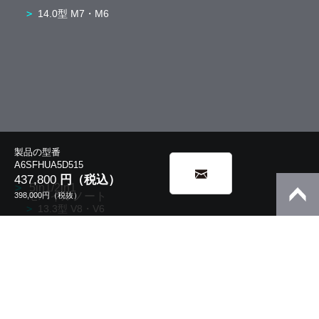
14.0型 M7・M6
製品の型番
A6SFHUA5D515
437,800
円（税込）
5in1/2in1
モバイルノート
398,000
円（税抜）
13.3型 V8・V6