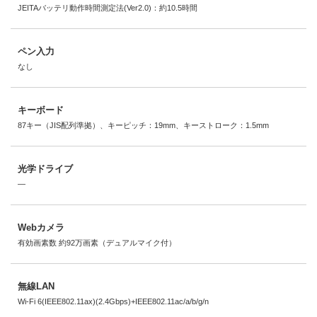
JEITAバッテリ動作時間測定法(Ver2.0)：約10.5時間
ペン入力
なし
キーボード
87キー（JIS配列準拠）、キーピッチ：19mm、キーストローク：1.5mm
光学ドライブ
―
Webカメラ
有効画素数 約92万画素（デュアルマイク付）
無線LAN
Wi-Fi 6(IEEE802.11ax)(2.4Gbps)+IEEE802.11ac/a/b/g/n