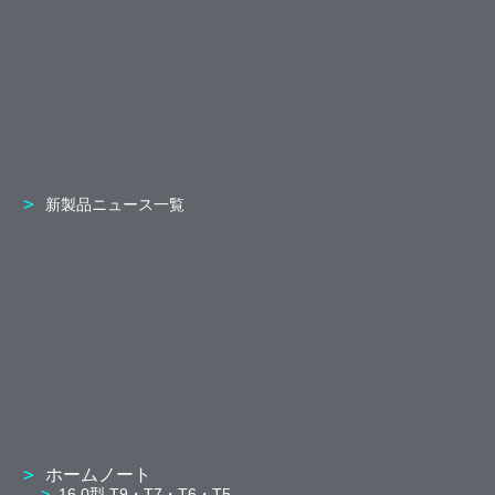
新製品ニュース一覧
ホームノート
16.0型 T9・T7・T6・T5