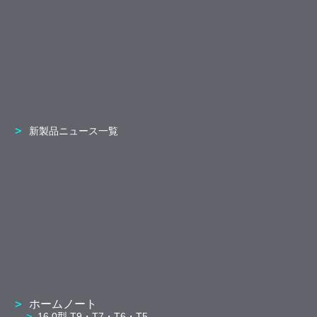
新製品ニュース一覧
ホームノート
16.0型 T9・T7・T6・T5