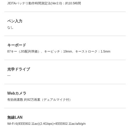
JEITAバッテリ動作時間測定法(Ver2.0)：約10.5時間
ペン入力
なし
キーボード
87キー（JIS配列準拠）、キーピッチ：19mm、キーストローク：1.5mm
光学ドライブ
―
Webカメラ
有効画素数 約92万画素（デュアルマイク付）
無線LAN
Wi-Fi 6(IEEE802.11ax)(2.4Gbps)+IEEE802.11ac/a/b/g/n