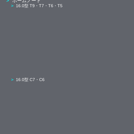
ホームノート
16.0型 T9・T7・T6・T5
16.0型 C7・C6