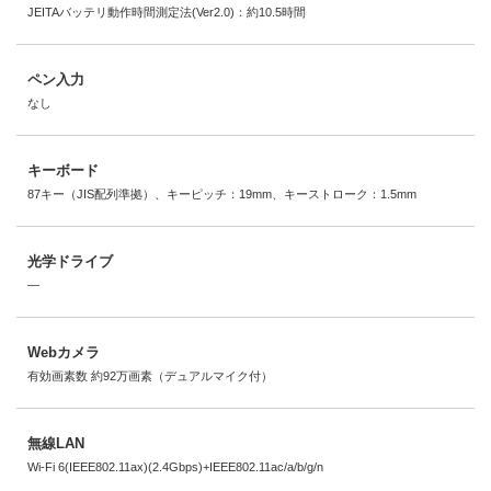
JEITAバッテリ動作時間測定法(Ver2.0)：約10.5時間
ペン入力
なし
キーボード
87キー（JIS配列準拠）、キーピッチ：19mm、キーストローク：1.5mm
光学ドライブ
―
Webカメラ
有効画素数 約92万画素（デュアルマイク付）
無線LAN
Wi-Fi 6(IEEE802.11ax)(2.4Gbps)+IEEE802.11ac/a/b/g/n