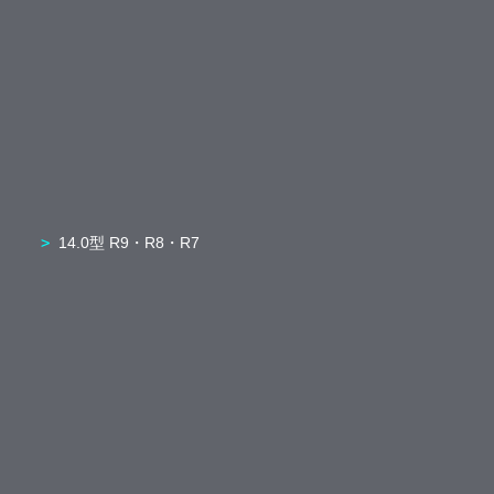
14.0型 R9・R8・R7