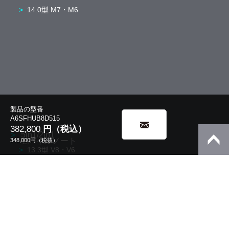
14.0型 M7・M6
製品の型番
A6SFHUB8D515
382,800
円（税込）
5in1/2in1
モバイルノート
348,000
円（税抜）
13.3型 V8・V6