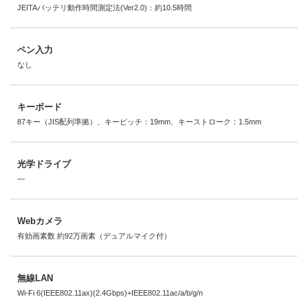
JEITAバッテリ動作時間測定法(Ver2.0)：約10.5時間
ペン入力
なし
キーボード
87キー（JIS配列準拠）、キーピッチ：19mm、キーストローク：1.5mm
光学ドライブ
―
Webカメラ
有効画素数 約92万画素（デュアルマイク付）
無線LAN
Wi-Fi 6(IEEE802.11ax)(2.4Gbps)+IEEE802.11ac/a/b/g/n