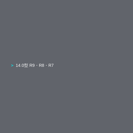
14.0型 R9・R8・R7