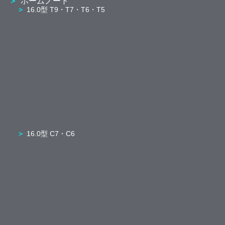
ホームノート
16.0型 T9・T7・T6・T5
16.0型 C7・C6