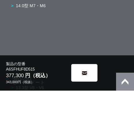
14.0型 M7・M6
製品の型番
A6SFHUF8D515
377,300
円（税込）
5in1/2in1
モバイルノート
343,000
円（税抜）
13.3型 V8・V6