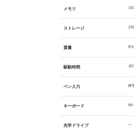
16
メモリ
25
ストレージ
約1
質量
JE
駆動時間
静
ペン入力
8
キーボード
―
光学ドライブ