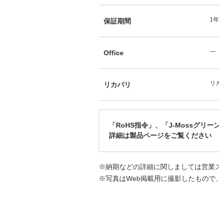
1
保証期間
―
Office
リカ
リカバリ
「RoHS指令」、「J-Mossグリ
詳細は製品ページをご覧ください
※納期などの詳細に関しましては営業
※写真はWeb掲載用に撮影したもので