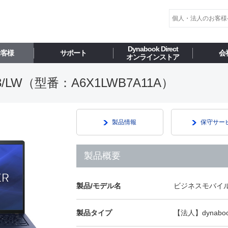
Dynabook Direct
お客様
サポート
会
オンラインストア
LW（型番：A6X1LWB7A11A）
製品情報
保守サー
製品概要
製品/モデル名
ビジネスモバイル 
製品タイプ
【法人】dynabo