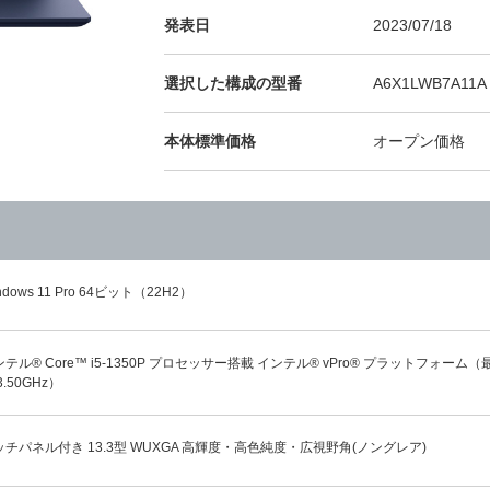
発表日
2023/07/18
選択した構成の型番
A6X1LWB7A11A
本体標準価格
オープン価格
ndows 11 Pro 64ビット（22H2）
テル® Core™ i5-1350P プロセッサー搭載 インテル® vPro® プラットフォーム（最
3.50GHz）
ッチパネル付き 13.3型 WUXGA 高輝度・高色純度・広視野角(ノングレア)