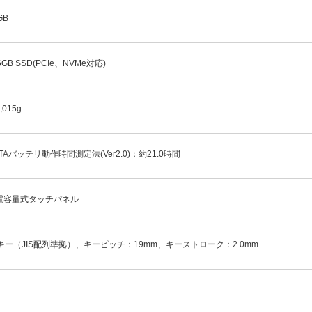
GB
6GB SSD(PCIe、NVMe対応)
,015g
ITAバッテリ動作時間測定法(Ver2.0)：約21.0時間
電容量式タッチパネル
6キー（JIS配列準拠）、キーピッチ：19mm、キーストローク：2.0mm