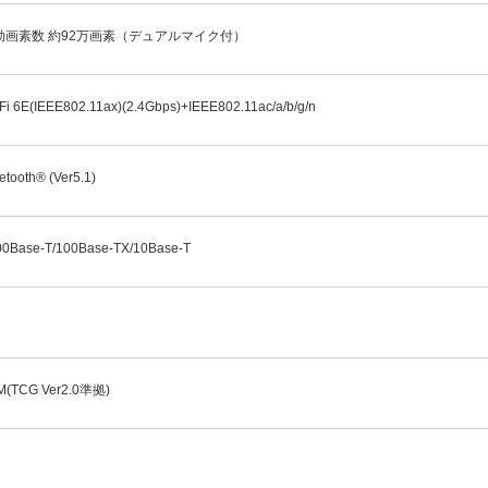
効画素数 約92万画素（デュアルマイク付）
Fi 6E(IEEE802.11ax)(2.4Gbps)+IEEE802.11ac/a/b/g/n
etooth® (Ver5.1)
00Base-T/100Base-TX/10Base-T
M(TCG Ver2.0準拠)