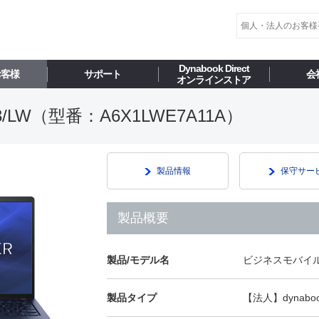
Dynabook Direct
お客様
サポート
会
オンラインストア
LW（型番：A6X1LWE7A11A）
製品情報
保守サー
製品概要
製品/モデル名
ビジネスモバイル 
製品タイプ
【法人】dynabo