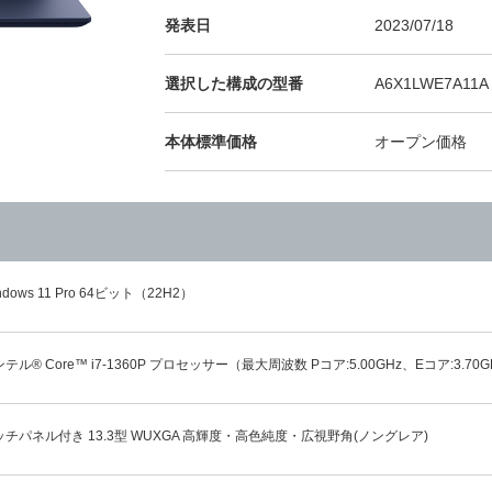
発表日
2023/07/18
選択した構成の型番
A6X1LWE7A11A
本体標準価格
オープン価格
ndows 11 Pro 64ビット（22H2）
テル® Core™ i7-1360P プロセッサー（最大周波数 Pコア:5.00GHz、Eコア:3.70G
ッチパネル付き 13.3型 WUXGA 高輝度・高色純度・広視野角(ノングレア)