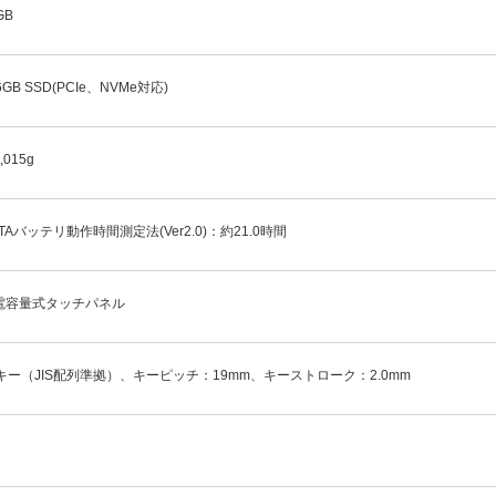
GB
6GB SSD(PCIe、NVMe対応)
,015g
ITAバッテリ動作時間測定法(Ver2.0)：約21.0時間
電容量式タッチパネル
6キー（JIS配列準拠）、キーピッチ：19mm、キーストローク：2.0mm