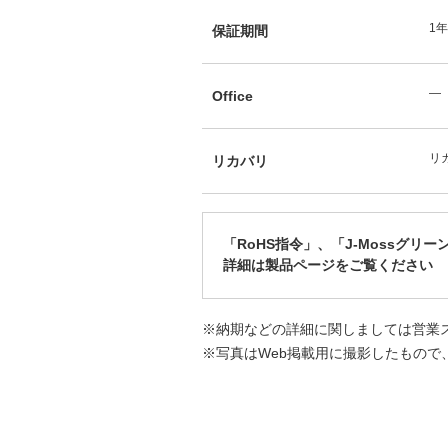
1
保証期間
―
Office
リカ
リカバリ
「RoHS指令」、「J-Mossグリ
詳細は製品ページをご覧ください
※納期などの詳細に関しましては営業
※写真はWeb掲載用に撮影したもので