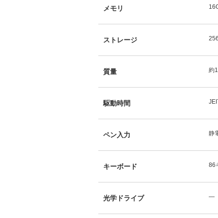
16
メモリ
25
ストレージ
約1
質量
JE
駆動時間
静
ペン入力
8
キーボード
―
光学ドライブ