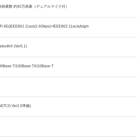
効画素数 約92万画素（デュアルマイク付）
Fi 6E(IEEE802.11ax)(2.4Gbps)+IEEE802.11ac/a/b/g/n
etooth® (Ver5.1)
00Base-T/100Base-TX/10Base-T
M(TCG Ver2.0準拠)