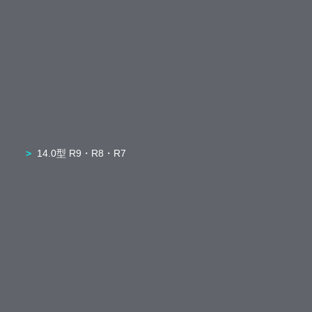
14.0型 R9・R8・R7