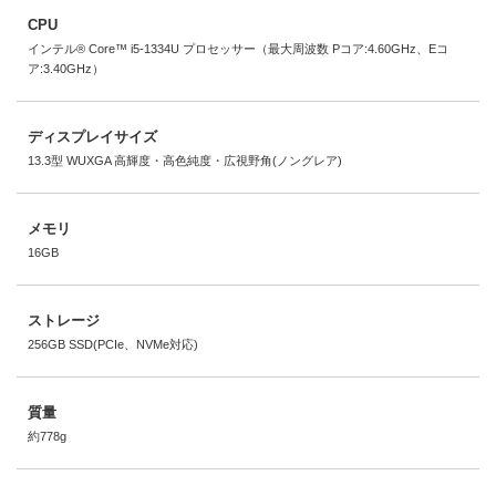
CPU
インテル® Core™ i5-1334U プロセッサー（最大周波数 Pコア:4.60GHz、Eコ
ア:3.40GHz）
ディスプレイサイズ
13.3型 WUXGA 高輝度・高色純度・広視野角(ノングレア)
メモリ
16GB
ストレージ
256GB SSD(PCIe、NVMe対応)
質量
約778g