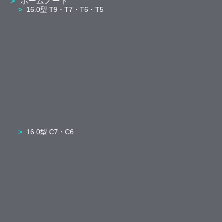
ホームノート
16.0型 T9・T7・T6・T5
16.0型 C7・C6