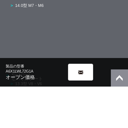
14.0型 M7・M6
製品の型番
A6X1LWL72G1A
5in1/2in1
オープン価格
モバイルノート
13.3型 V8・V6