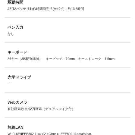
駆動時間
JEITAバッテリ動作時間測定法(Ver2.0)：約13.5時間
ペン入力
なし
キーボード
86キー（JIS配列準拠）、キーピッチ：19mm、キーストローク：1.5mm
光学ドライブ
―
Webカメラ
有効画素数 約92万画素（デュアルマイク付）
無線LAN
Wi-Fi 6E(IEEE802.11ax)(2.4Gbps)+IEEE802.11ac/a/b/g/n