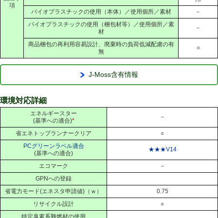
項
バイオプラスチックの使用（本体）／使用個所／素材
－
バイオプラスチックの使用（梱包材等）／使用個所／素
－
材
商品梱包の再利用容易設計、廃棄時の負荷低減配慮の有
○
無
J-Moss含有情報
環境対応詳細
エネルギースター
－
(基準への適合)
*
省エネトップランナークリア
○
PCグリーンラベル適合
★★★V14
(基準への適合)
エコマーク
－
GPNへの登録
省電力モード(エネスタ申請値)（ｗ）
0.75
リサイクル設計
○
特定臭素系難燃材の使用