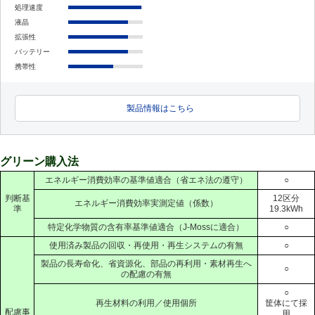
処理速度
液晶
拡張性
バッテリー
携帯性
製品情報はこちら
グリーン購入法
エネルギー消費効率の基準値適合（省エネ法の遵守）
○
判断基
12区分
エネルギー消費効率実測定値（係数）
準
19.3kWh
特定化学物質の含有率基準値適合（J-Mossに適合）
○
使用済み製品の回収・再使用・再生システムの有無
○
製品の長寿命化、省資源化、部品の再利用・素材再生へ
○
の配慮の有無
○
再生材料の利用／使用個所
筐体にて採
配慮事
用