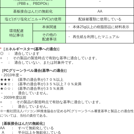
－
（PBBｓ、PBDPOs）
基板接合はんだの無鉛化
AA
塩ビ(ポリ塩化ビニル＝PVC)の使用
配線被覆類に使用している
本体関連
・
本体25g以上の樹脂部品に材料表示
環境配慮
その他の
特記事項
・
再生紙を利用したマニュアル
配慮事項
*
［エネルギースター(基準への適合)］
◎ ： 適合しています
○ ： その製品の製造時点で有効な基準に適合しています。
－ ： 適合していない、または対象外です。
［PCグリーンラベル適合(基準への適合)］
・2010年度～
★★★： (基準の適合率が)７０％以上
★★☆： (基準の適合率が)３５％以上７０％未満
★☆☆： (基準の適合率が)３５％未満
－ ： 適合していません。
・2009年度以前
○ ： その製品の製造時点で有効な基準に適合しています。
－ ： 適合していません。
※一般社団法人パソコン3R推進協会が定めるPCグリーンラベル審査基準と製品との適合性
については、当社の責任である。
［基板接合はんだの無鉛化］
AA
： すべて無鉛化している
A
： 半分以上を無鉛化している