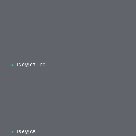
16.0型 C7・C6
15.6型 C5