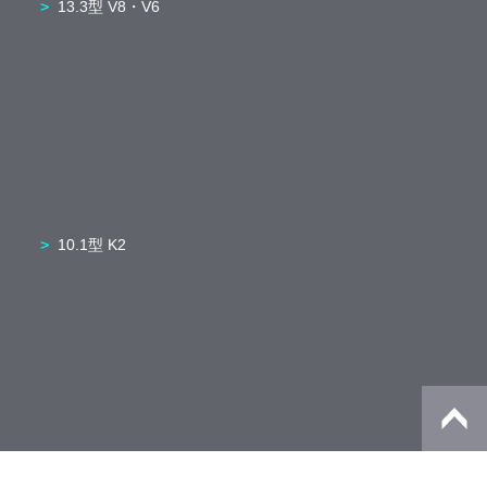
13.3型 V8・V6
10.1型 K2