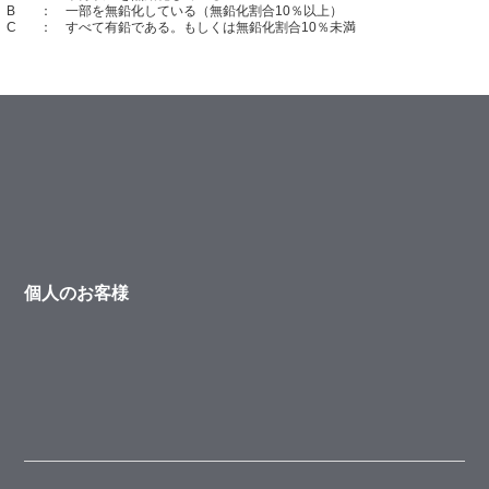
B
： 一部を無鉛化している（無鉛化割合10％以上）
C
： すべて有鉛である。もしくは無鉛化割合10％未満
個人のお客様