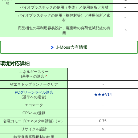
項
バイオプラスチックの使用（本体）／使用個所／素材
－
バイオプラスチックの使用（梱包材等）／使用個所／素
－
材
商品梱包の再利用容易設計、廃棄時の負荷低減配慮の有
○
無
J-Moss含有情報
環境対応詳細
エネルギースター
－
(基準への適合)
*
省エネトップランナークリア
○
PCグリーンラベル適合
★★★V14
(基準への適合)
エコマーク
－
GPNへの登録
省電力モード(エネスタ申請値)（ｗ）
0.75
リサイクル設計
○
特定臭素系難燃材の使用