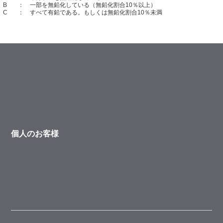
B
： 一部を無鉛化している（無鉛化割合10％以上）
C
： すべて有鉛である。もしくは無鉛化割合10％未満
個人のお客様