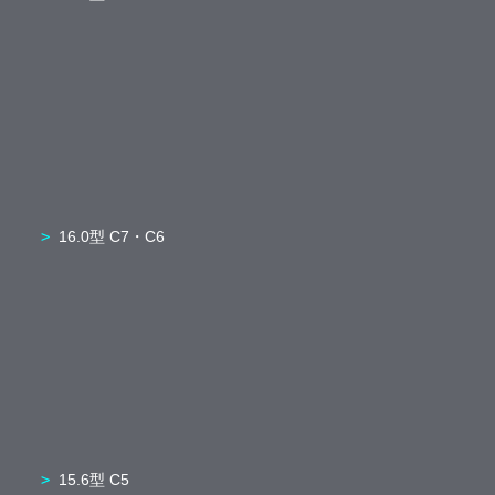
16.0型 C7・C6
15.6型 C5