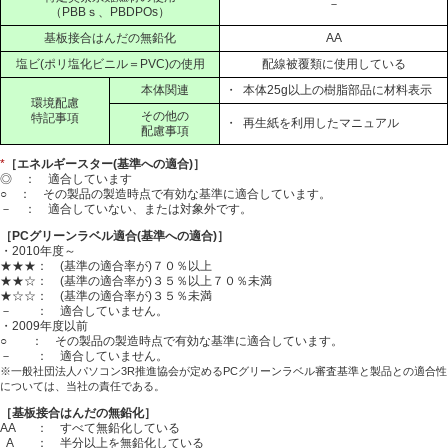
－
（PBBｓ、PBDPOs）
基板接合はんだの無鉛化
AA
塩ビ(ポリ塩化ビニル＝PVC)の使用
配線被覆類に使用している
本体関連
・
本体25g以上の樹脂部品に材料表示
環境配慮
その他の
特記事項
・
再生紙を利用したマニュアル
配慮事項
*
［エネルギースター(基準への適合)］
◎ ： 適合しています
○ ： その製品の製造時点で有効な基準に適合しています。
－ ： 適合していない、または対象外です。
［PCグリーンラベル適合(基準への適合)］
・2010年度～
★★★： (基準の適合率が)７０％以上
★★☆： (基準の適合率が)３５％以上７０％未満
★☆☆： (基準の適合率が)３５％未満
－ ： 適合していません。
・2009年度以前
○ ： その製品の製造時点で有効な基準に適合しています。
－ ： 適合していません。
※一般社団法人パソコン3R推進協会が定めるPCグリーンラベル審査基準と製品との適合性
については、当社の責任である。
［基板接合はんだの無鉛化］
AA
： すべて無鉛化している
A
： 半分以上を無鉛化している