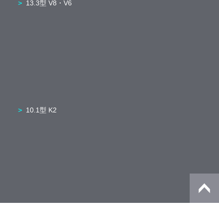
13.3型 V8・V6
10.1型 K2