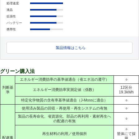
処理速度
液晶
拡張性
バッテリー
携帯性
製品情報はこちら
グリーン購入法
エネルギー消費効率の基準値適合（省エネ法の遵守）
○
判断基
12区分
エネルギー消費効率実測定値（係数）
準
19.3kWh
特定化学物質の含有率基準値適合（J-Mossに適合）
○
使用済み製品の回収・再使用・再生システムの有無
○
製品の長寿命化、省資源化、部品の再利用・素材再生へ
○
の配慮の有無
○
再生材料の利用／使用個所
筐体にて採
配慮事
用