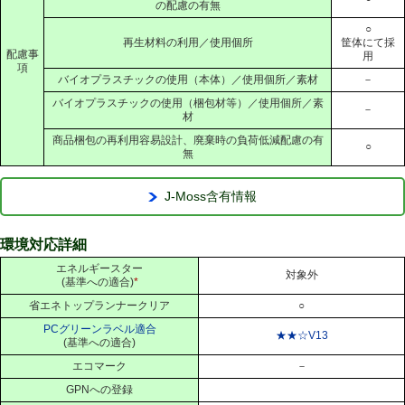
の配慮の有無
○
再生材料の利用／使用個所
筐体にて採
配慮事
用
項
バイオプラスチックの使用（本体）／使用個所／素材
－
バイオプラスチックの使用（梱包材等）／使用個所／素
－
材
商品梱包の再利用容易設計、廃棄時の負荷低減配慮の有
○
無
J-Moss含有情報
環境対応詳細
エネルギースター
対象外
(基準への適合)
*
省エネトップランナークリア
○
PCグリーンラベル適合
★★☆V13
(基準への適合)
エコマーク
－
GPNへの登録