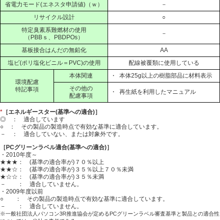
省電力モード(エネスタ申請値)（ｗ）
－
リサイクル設計
○
特定臭素系難燃材の使用
－
（PBBｓ、PBDPOs）
基板接合はんだの無鉛化
AA
塩ビ(ポリ塩化ビニル＝PVC)の使用
配線被覆類に使用している
本体関連
・
本体25g以上の樹脂部品に材料表示
環境配慮
その他の
特記事項
・
再生紙を利用したマニュアル
配慮事項
*
［エネルギースター(基準への適合)］
◎ ： 適合しています
○ ： その製品の製造時点で有効な基準に適合しています。
－ ： 適合していない、または対象外です。
［PCグリーンラベル適合(基準への適合)］
・2010年度～
★★★： (基準の適合率が)７０％以上
★★☆： (基準の適合率が)３５％以上７０％未満
★☆☆： (基準の適合率が)３５％未満
－ ： 適合していません。
・2009年度以前
○ ： その製品の製造時点で有効な基準に適合しています。
－ ： 適合していません。
※一般社団法人パソコン3R推進協会が定めるPCグリーンラベル審査基準と製品との適合性