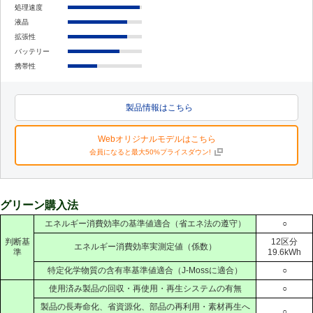
処理速度
液晶
拡張性
バッテリー
携帯性
製品情報はこちら
Webオリジナルモデルはこちら
会員になると最大50%プライスダウン!
グリーン購入法
エネルギー消費効率の基準値適合（省エネ法の遵守）
○
判断基
12区分
エネルギー消費効率実測定値（係数）
準
19.6kWh
特定化学物質の含有率基準値適合（J-Mossに適合）
○
使用済み製品の回収・再使用・再生システムの有無
○
製品の長寿命化、省資源化、部品の再利用・素材再生へ
○