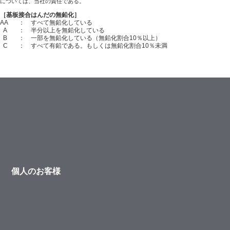
については、当社の責任である。
［基板接合はんだの無鉛化］
AA
： すべて無鉛化している
A
： 半分以上を無鉛化している
B
： 一部を無鉛化している（無鉛化割合10％以上）
C
： すべて有鉛である。もしくは無鉛化割合10％未満
個人のお客様