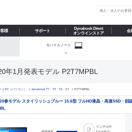
Dynabook Direct
お客様
サポート
会
オンラインストア
モバイルノート
20年1月発表モデル P2T7MPBL
ートPC（パソコン）
dynabook T7・T5・T4・X7
P2T7MPBL
 2020春モデル スタイリッシュブルー 15.6型 フルHD液晶・高速SSD・顔
PBL
インテル®
処理速度
Core™ i7