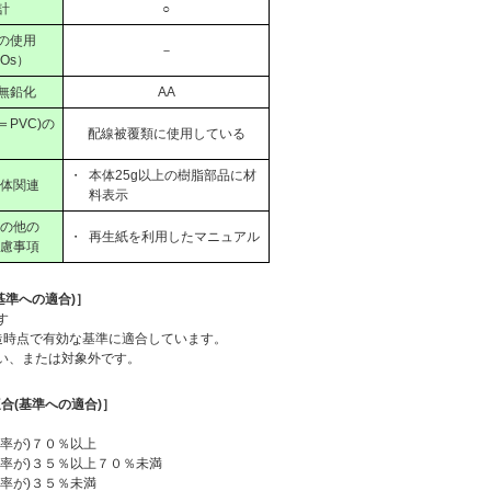
計
○
の使用
－
Os）
無鉛化
AA
PVC)の
配線被覆類に使用している
・
本体25g以上の樹脂部品に材
体関連
料表示
の他の
・
再生紙を利用したマニュアル
慮事項
基準への適合)］
す
造時点で有効な基準に適合しています。
い、または対象外です。
合(基準への適合)］
率が)７０％以上
合率が)３５％以上７０％未満
率が)３５％未満