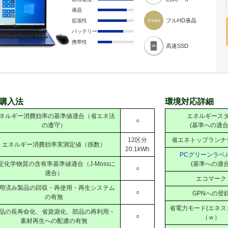
液晶
フルHD液晶
拡張性
バッテリー
携帯性
高速SSD
購入法
環境対応詳細
ネルギー消費効率の基準値適合（省エネ法
エネルギース
○
の遵守）
(基準への適合
12区分
省エネトップランナ
エネルギー消費効率実測定値（係数）
20.1kWh
PCグリーンラベ
定化学物質の含有率基準値適合（J-Mossに
(基準への適合
○
適合）
エコマーク
用済み製品の回収・再使用・再生システム
○
GPNへの登
の有無
省電力モード(エネス
品の長寿命化、省資源化、部品の再利用・
○
（ｗ）
素材再生への配慮の有無