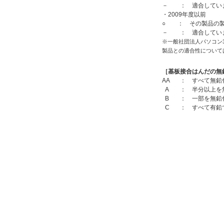
－ ： 適合してい
・2009年度以前
○ ： その製品の製
－ ： 適合してい
※一般社団法人パソコン
製品との適合性について
［基板接合はんだの無
AA
： すべて無鉛
A
： 半分以上を
B
： 一部を無鉛
C
： すべて有鉛