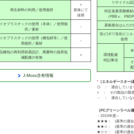
リサイクル設
○
再生材料の利用／使用個所
筐体にて
特定臭素系難燃材
採用
（PBBｓ、PBDP
イオプラスチックの使用（本体）／使用個
基板接合はんだの
－
所／素材
塩ビ(ポリ塩化ビニル＝
イオプラスチックの使用（梱包材等）／使
使用
－
用個所／素材
本
品梱包の再利用容易設計、廃棄時の負荷低
○
環境配慮
減配慮の有無
特記事項
そ
配
J-Moss含有情報
*
［エネルギースター(
◎ ： 適合していま
○ ： その製品の製
－ ： 適合していな
［PCグリーンラベル適
・2010年度～
★★★： (基準の適合
★★☆： (基準の適
★☆☆： (基準の適合