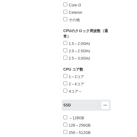
Core i3
Celeron
その他
CPUのクロック周波数（通
常）
1.5～2.0GHz
2.0～2.5GHz
2.5～3.0GHz
CPU コア数
1～2コア
2～4コア
4コア～
SSD
～128GB
128～256GB
256～512GB