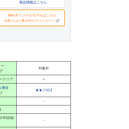
製品情報はこちら
Webオリジナルモデルはこちら
会員になると最大50%プライスダウン!
ター
対象外
)
*
ークリア
○
ル適合
★★☆V13
)
－
録
タ申請値)
－