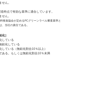
ません。
造時点で有効な基準に適合しています。
ません。
3R推進協会が定めるPCグリーンラベル審査基準と
は、当社の責任である。
鉛化］
化している
無鉛化している
化している（無鉛化割合10％以上）
である。もしくは無鉛化割合10％未満