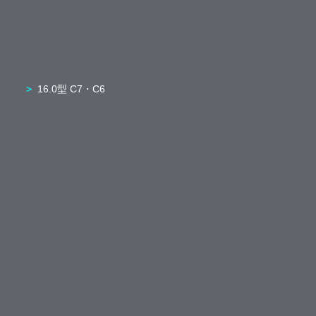
16.0型 C7・C6