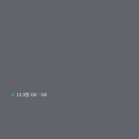
13.3型 G8・G6