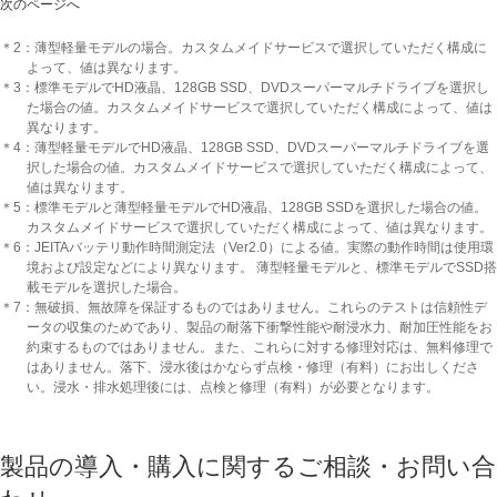
次のページへ
＊2：薄型軽量モデルの場合。カスタムメイドサービスで選択していただく構成に
よって、値は異なります。
＊3：標準モデルでHD液晶、128GB SSD、DVDスーパーマルチドライブを選択し
た場合の値。カスタムメイドサービスで選択していただく構成によって、値は
異なります。
＊4：薄型軽量モデルでHD液晶、128GB SSD、DVDスーパーマルチドライブを選
択した場合の値。カスタムメイドサービスで選択していただく構成によって、
値は異なります。
＊5：標準モデルと薄型軽量モデルでHD液晶、128GB SSDを選択した場合の値。
カスタムメイドサービスで選択していただく構成によって、値は異なります。
＊6：JEITAバッテリ動作時間測定法（Ver2.0）による値。実際の動作時間は使用環
境および設定などにより異なります。 薄型軽量モデルと、標準モデルでSSD搭
載モデルを選択した場合。
＊7：無破損、無故障を保証するものではありません。これらのテストは信頼性デ
ータの収集のためであり、製品の耐落下衝撃性能や耐浸水力、耐加圧性能をお
約束するものではありません。また、これらに対する修理対応は、無料修理で
はありません。落下、浸水後はかならず点検・修理（有料）にお出しくださ
い。浸水・排水処理後には、点検と修理（有料）が必要となります。
製品の導入・購入に関するご相談・お問い合