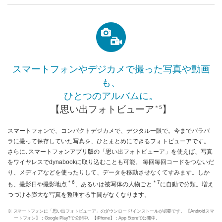
スマートフォンやデジカメで撮った写真や動画
も、
ひとつのアルバムに。
【思い出フォトビューア
】
＊5
スマートフォンで、コンパクトデジカメで、デジタル一眼で。今までバラバ
ラに撮って保存していた写真を、ひとまとめにできるフォトビューアです。
さらに､スマートフォンアプリ版の「思い出フォトビューア」を使えば、写真
をワイヤレスでdynabookに取り込むことも可能。 毎回毎回コードをつないだ
り、メディアなどを使ったりして、データを移動させなくてすみます。しか
＊6
＊7
も、撮影日や撮影地点
、あるいは被写体の人物ごと
に自動で分類。増え
つづける膨大な写真を整理する手間がなくなります。
※ スマートフォンに「思い出フォトビューア」のダウンロード/インストールが必要です。 【Androidスマ
ートフォン】：Google Play?で公開中。【iPhone】：App Storeで公開中。