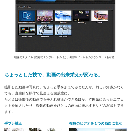
映像のスタイルは既存のテンプレートのほか、外部サイトからのダウンロードも可能。
ちょっとした技で、動画の出来栄えが変わる。
撮影した動画や写真に、ちょっと手を加えてみませんか。難しい知識がなく
ても、直感的な操作で見違える完成度に。
たとえば撮影後の動画でも手ぶれ補正ができるほか、雰囲気に合ったエフェ
クトを挿入したり、複数の動画をひとつの画面に表示するなどの演出もでき
ます。
手ブレ補正
複数のビデオを１つの画面に表示