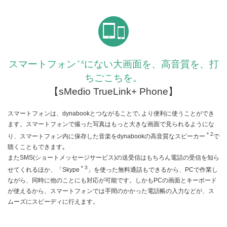
スマートフォン
にない大画面を、高音質を、打
＊4
ちごこちを。
【sMedio TrueLink+ Phone】
スマートフォンは、dynabookとつながることで､より便利に使うことができ
ます。スマートフォンで撮った写真はもっと大きな画面で見られるようにな
＊2
り、スマートフォン内に保存した音楽をdynabookの高音質なスピーカー
で
聴くこともできます｡
またSMS(ショートメッセージサービス)の送受信はもちろん電話の受信を知ら
＊3
せてくれるほか、「Skype
」を使った無料通話もできるから、PCで作業し
ながら、同時に他のことにも対応が可能です。しかもPCの画面とキーボード
が使えるから、スマートフォンでは手間のかかった電話帳の入力などが、ス
ムーズにスピーディに行えます。