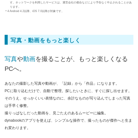
す。ネットワークを利用したサービスは、運営会社の都合などにより予告なく中止されることがあ
ります。
＊4 Android 4.2以降、iOS 7.0以降が対象です。
写真・動画をもっと楽しく
写真
や
動画
を撮ることが、もっと楽しくなる
PCへ。
あなたの撮影した写真や動画が、「記録」から「作品」になります。
PCに取り込むだけで、自動で整理。探したいときに、すぐに探し出せます。
そのうえ、せっかくいい表情なのに、余計なものが写り込んでしまった写真
は手早く修整。
撮りっぱなしだった動画を、見ごたえのあるムービーに編集。
dynabookのアプリを使えば、シンプルな操作で、撮ったものが傑作へと生ま
れ変わります。