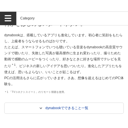
dynabookのアプリは、
Category
何かをはじめるスタートボタン。
dynabookは、搭載しているアプリも進化しています。初心者に笑顔をもたら
し、上級者をうならせるものばかりです。
たとえば、スマートフォンでいつも聴いている音楽をdynabookの高音質サウ
ンドで聴いたり、失敗した写真が最高傑作に生まれ変わったり、撮りためた
動画で感動のムービーをつくったり、好きなときに好きな場所でテレビを見
＊1
たり
、ビジネスの新しいアイデアを思いついたり。進化したアプリたちを
使えば、思いもよらない、いいことが起こるはず。
PCの活用法もさらに広がっていきます。さあ、想像を超えるはじめてのPC体
験を。
＊1 「TVコネクトスイート」のリモート視聴を使用。
dynabookでできること一覧