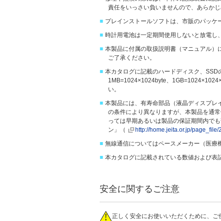
責任をいっさい負いませんので、あらかじ
■
プレインストールソフトは、市販のパッケ
■
時計用電池は一定期間使用しないと放電し
■
本製品に付属の取扱説明書（マニュアル）
ご了承ください。
■
本カタログに記載のハードディスク、SSDの容量は、1M
1MB=1024×1024byte、1GB=1024
い。
■
本製品には、有寿命部品（液晶ディスプレ
の条件により異なりますが、本製品を通常
っては早期あるいは製品の保証期間内でも
ン」（
http://home.jeita.or.jp/page_f
■
無線通信についてはペースメーカー（医療
■
本カタログに記載されている数値および表記
安全に関するご注意
正しく安全にお使いいただくために、ご