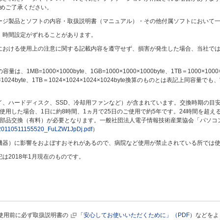
めご了承ください。
ージ製品とソフトの内容・取扱説明書（マニュアル）・その他付属ソフトにおいて
、時間設定がずれることがあります。
における使用上の注意に関する記載内容を遵守せず、損害が発生した場合、当社で
B=1000×1000byte、1GB=1000×1000×1000byte、1TB＝1000×1000×
×1024×1024byte、1TB＝1024×1024×1024×1024byte換算のものとは表記
イ、ハードディスク、SSD、冷却用ファンなど）が含まれています。交換時期の目
使用した場合、1日に約8時間、1ヵ月で25日のご使用で約5年です。24時間を超
部品交換（有料）が必要となります。一般社団法人電子情報技術産業協会「パソコ
ile/20110511155520_FuLZW1JpDj.pdf
）
機器）に影響をおよぼすおそれがあるので、病院など使用が禁止されている所では
は2018年1月現在のものです。
使用前に必ず取扱説明書の
「安心してお使いいただくために」（PDF）
などをよ