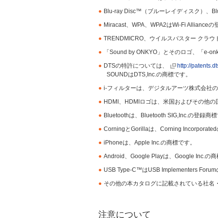
●
Blu-ray Disc™（ブルーレイディスク）、Bl
●
Miracast、WPA、WPA2はWi-Fi All
●
TRENDMICRO、ウイルスバスター ク
●
「Sound by ONKYO」とそのロゴ、「e-
●
DTSの特許については、
http://patents.d
SOUNDはDTS,Inc.の商標です。
●
i-フィルターは、デジタルアーツ株式会社
●
HDMI、HDMIロゴは、米国およびその他の国における
●
Bluetoothは、Bluetooth SIG,Inc.の登録
●
CorningとGorillaは、Corning Incorp
●
iPhoneは、Apple Inc.の商標です。
●
Android、Google Playは、Google Inc
●
USB Type-C™はUSB Implementers Fo
●
その他の本カタログに記載されている社名
注意について