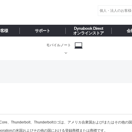
Dynabook Direct
お客様
サポート
会
オンラインストア
モバイルノート
ntelCore、Thunderbolt、Thunderboltロゴは、アメリカ合衆国および/またはその他の国に
oft Corporationの米国およびその他の国における登録商標または商標です。