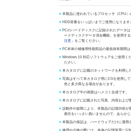
■
本製品に使われているプロセッサ（CPU
■
HDD容量をいっぱいまでご使用になりま
■
PCのハードディスクに記録されたデータ
ードディスクデータ消去機能」を使用する
注意」
をご覧ください。
■
PC本体の補修用性能部品の最低保有期間は
■
Windows 10 対応ソフトウェアを
ださい。
■
本カタログに記載のネットワークを利用し
■
写真はすべて本カタログ用にCGを使用し
色と多少異なる場合があります。
■
本カタログ中の画面はハメコミ合成です。
■
本カタログに記載された写真、内容および
■
誤動作や故障により、本製品の記憶内容が
責任をいっさい負いませんので、あらかじ
■
本製品の保証は、ハードウェアだけに適用
■
修理や点検の際には、本体の記憶装置に記