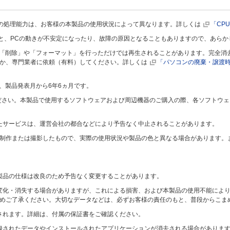
）の処理能力は、お客様の本製品の使用状況によって異なります。詳しくは
「CP
すと、PCの動きが不安定になったり、故障の原因となることもありますので、あらか
は「削除」や「フォーマット」を行っただけでは再生されることがあります。完全消
か、専門業者に依頼（有料）してください。詳しくは
「パソコンの廃棄・譲渡
、製品発表月から6年6ヵ月です。
ご使用ください。本製品で使用するソフトウェアおよび周辺機器のご購入の際、各ソフト
たサービスは、運営会社の都合などにより予告なく中止されることがあります。
て制作または撮影したもので、実際の使用状況や製品の色と異なる場合があります。
製品の仕様は改良のため予告なく変更することがあります。
変化・消失する場合がありますが、これによる損害、および本製品の使用不能によ
めご了承ください。大切なデータなどは、必ずお客様の責任のもと、普段からこま
されます。詳細は、付属の保証書をご確認ください。
録されたデータやインストールされたアプリケーションが消去される場合がありま