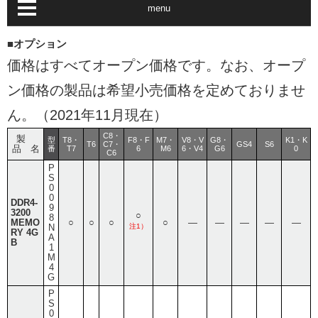
menu
■オプション
価格はすべてオープン価格です。なお、オープ
ン価格の製品は希望小売価格を定めておりませ
ん。（2021年11月現在）
C8・
製
型
T8・
F8・F
M7・
V8・V
G8・
K1・K
T6
C7・
GS4
S6
品 名
番
T7
6
M6
6・V4
G6
0
C6
P
S
0
0
DDR4-
9
3200
○
8
MEMO
○
○
○
○
―
―
―
―
―
N
注1）
RY 4G
A
B
1
M
4
G
P
S
0