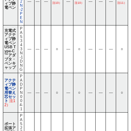
2
―
―
―
―
―
―
―
ィブ静
注10）
注10）
注11）
N
電ペン
-2
P
E
N
P
充電式
A
アクテ
5
ィブ静
3
電ペン
4
USB T
3
―
―
―
○
―
○
―
―
―
○
ype-C
N
™アダ
-1
プタ・
D
ペンキ
N
ャップ
G
P
アクテ
A
ィブ静
D
電ペン
P
用替え
N
―
―
―
○
―
○
―
―
―
○
芯セッ
0
ト
注1
0
2）
4-
1
P
A
ポート
5
拡張ア
2