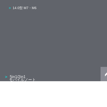
14.0型 M7・M6
5in1/2in1
モバイルノート
13.3型 V8・V6