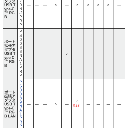
ダプタ
7
USB T
0
―
―
―
○
―
○
○
○
○
―
ype-C
N
™ RG
-2
B
P
R
P
P
S
0
ポート
0
拡張ア
8
ダプタ
8
USB T
―
―
―
―
○
―
―
―
―
―
N
ype-C
A
™ RG
1
B
P
R
P
P
S
0
ポート
0
拡張ア
8
ダプタ
○
9
USB T
―
―
―
○
―
―
―
―
―
N
注13）
ype-C
A
™ RG
1
B LAN
P
R
P