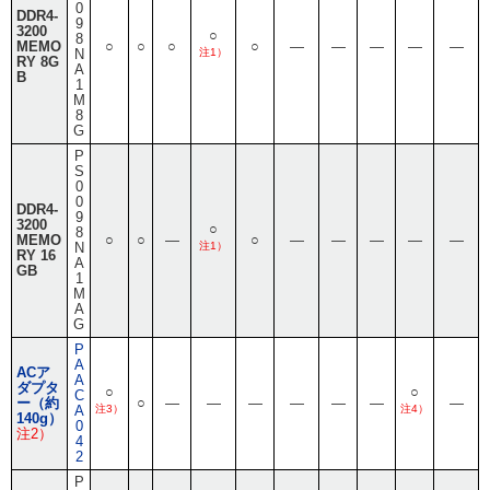
0
DDR4-
9
3200
○
8
MEMO
○
○
○
○
―
―
―
―
―
N
注1）
RY 8G
A
B
1
M
8
G
P
S
0
0
DDR4-
9
3200
○
8
MEMO
○
○
―
○
―
―
―
―
―
N
注1）
RY 16
A
GB
1
M
A
G
P
A
ACア
A
ダプタ
○
○
C
ー（約
○
―
―
―
―
―
―
―
A
注3）
注4）
140g）
0
注2）
4
2
P