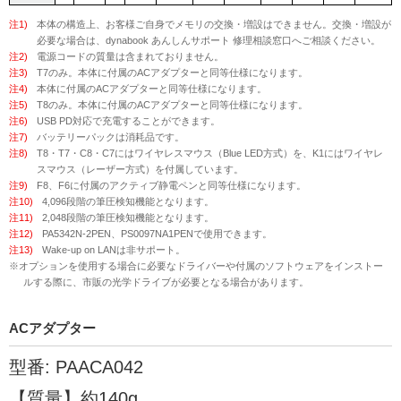
注1)
本体の構造上、お客様ご自身でメモリの交換・増設はできません。交換・増設が
必要な場合は、dynabook あんしんサポート 修理相談窓口へご相談ください。
注2)
電源コードの質量は含まれておりません。
注3)
T7のみ。本体に付属のACアダプターと同等仕様になります。
注4)
本体に付属のACアダプターと同等仕様になります。
注5)
T8のみ。本体に付属のACアダプターと同等仕様になります。
注6)
USB PD対応で充電することができます。
注7)
バッテリーパックは消耗品です。
注8)
T8・T7・C8・C7にはワイヤレスマウス（Blue LED方式）を、K1にはワイヤレ
スマウス（レーザー方式）を付属しています。
注9)
F8、F6に付属のアクティブ静電ペンと同等仕様になります。
注10)
4,096段階の筆圧検知機能となります。
注11)
2,048段階の筆圧検知機能となります。
注12)
PA5342N-2PEN、PS0097NA1PENで使用できます。
注13)
Wake-up on LANは非サポート。
※オプションを使用する場合に必要なドライバーや付属のソフトウェアをインストー
ルする際に、市販の光学ドライブが必要となる場合があります。
ACアダプター
型番: PAACA042
【質量】約140g