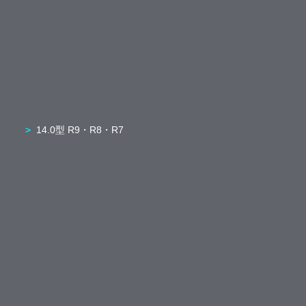
14.0型 R9・R8・R7