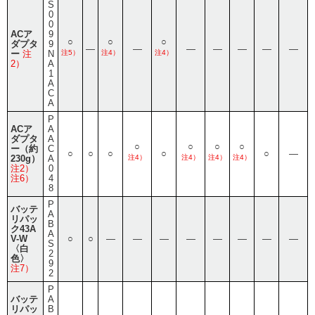
S
0
0
ACア
9
○
○
○
ダプタ
9
―
―
―
―
―
―
―
ー
注
N
注5）
注4）
注4）
2）
A
1
A
C
A
P
ACア
A
ダプタ
A
○
○
○
○
ー（約
C
○
○
○
○
○
―
230g）
A
注4）
注4）
注4）
注4）
注2）
0
注6）
4
8
P
バッテ
A
リパッ
B
ク43A
A
V-W
○
○
―
―
―
―
―
―
―
―
S
〈白
2
色〉
9
注7）
2
P
バッテ
A
リパッ
B