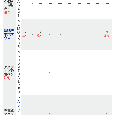
ク43A
A
○
○
―
―
―
―
―
―
―
―
T〈黒
S
色〉
2
注7）
9
1
P
A
M
USB光
○
○
○
O
学式マ
○
○
○
○
○
○
○
U
注8）
注8）
注8）
ウス
0
0
5
P
S
0
0
アクテ
9
ィブ静
7
―
―
―
○
―
○
―
―
―
―
電ペン
N
注9）
A
1
P
E
N
P
A
5
3
充電式
4
○
○
○
アクテ