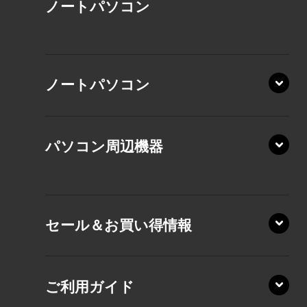
ノート
パソコン
XP/ZAE
ノートパソコン
XP/ZA
XP/ZY
パソコン周辺機器
VZ/MA
VZ/HA
XD/ZA
VZ/HY
セール＆お買い得情報
AZ/DA
VZ/MY
AZ/SA
RZ/HA
AZ/MA
ご利用ガイド
RZ/MA
KZ20/A