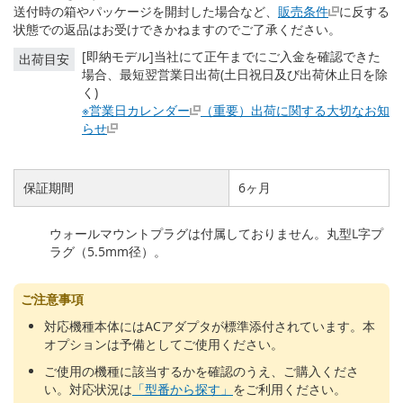
る
送付時の箱やパッケージを開封した場合など、
販売条件
に反する
状態での返品はお受けできかねますのでご了承ください。
[即納モデル]当社にて正午までにご入金を確認できた
出荷目安
場合、最短翌営業日出荷(土日祝日及び出荷休止日を除
く)
※営業日カレンダー
（重要）出荷に関する大切なお知
らせ
保証期間
6ヶ月
ウォールマウントプラグは付属しておりません。丸型L字プ
ラグ（5.5mm径）。
ご注意事項
対応機種本体にはACアダプタが標準添付されています。本
オプションは予備としてご使用ください。
ご使用の機種に該当するかを確認のうえ、ご購入くださ
い。対応状況は
「型番から探す」
をご利用ください。