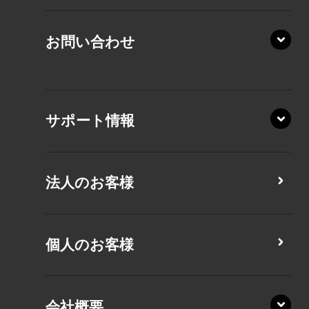
AZ/LA
RZ/MY
KZ20/Y
AZ/MY
お問い合わせ
AZ/LY
XA/ZA
XA/ZY
サポート情報
CZ/MA
CZ/MY
法人のお客様
MZ/MA
MZ/MY
PZ/LA
個人のお客様
PZ/MA
XZ/HA
PZ/LY
会社概要