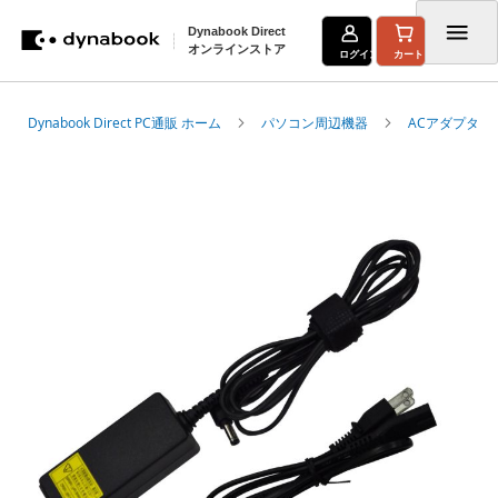
Dynabook Direct
オンラインストア
ログイン
カート
コ
Dynabook Direct PC通販 ホーム
パソコン周辺機器
ACアダプタ
ン
テ
イ
メ
ン
ー
ツ
ジ
ギ
に
ャ
ス
ラ
リ
キ
ー
の
ッ
最
プ
後
に
移
動