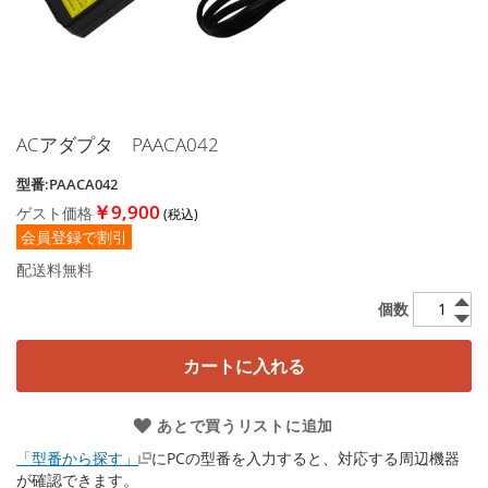
す
る
ACアダプタ PAACA042
イ
メ
型番:PAACA042
ー
ジ
￥9,900
ゲスト価格
ギ
会員登録で割引
ャ
配送料無料
ラ
リ
個数
ー
の
最
カートに入れる
初
に
あとで買うリストに追加
移
動
「型番から探す」
にPCの型番を入力すると、対応する周辺機器
す
が確認できます。