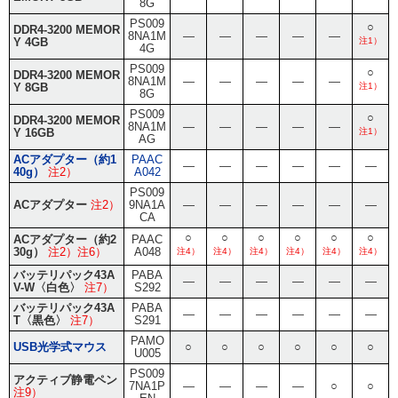
8G
PS009
○
DDR4-3200 MEMOR
8NA1M
―
―
―
―
―
Y 4GB
注1）
4G
PS009
○
DDR4-3200 MEMOR
8NA1M
―
―
―
―
―
Y 8GB
注1）
8G
PS009
○
DDR4-3200 MEMOR
8NA1M
―
―
―
―
―
Y 16GB
注1）
AG
ACアダプター（約1
PAAC
―
―
―
―
―
―
40g）
注2）
A042
PS009
ACアダプター
注2）
9NA1A
―
―
―
―
―
―
CA
○
○
○
○
○
○
ACアダプター（約2
PAAC
30g）
注2）注6）
A048
注4）
注4）
注4）
注4）
注4）
注4）
バッテリパック43A
PABA
―
―
―
―
―
―
V-W〈白色〉
注7）
S292
バッテリパック43A
PABA
―
―
―
―
―
―
T〈黒色〉
注7）
S291
PAMO
USB光学式マウス
○
○
○
○
○
○
U005
PS009
アクティブ静電ペン
7NA1P
―
―
―
―
○
○
注9）