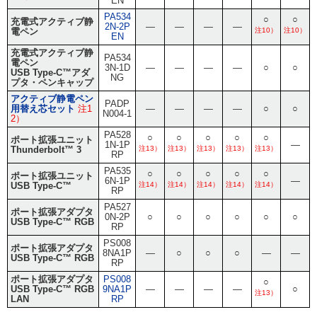
EN
PA534
○
○
充電式アクティブ静
2N-2P
―
―
―
―
電ペン
注10）
注10）
EN
充電式アクティブ静
PA534
電ペン
3N-1D
―
―
―
―
○
○
USB Type-C™アダ
NG
プタ・ペンキャップ
アクティブ静電ペン
PADP
用替え芯セット
注1
―
―
―
―
○
○
N004-1
2）
PA528
○
○
○
○
○
ポート拡張ユニット
1N-1P
―
Thunderbolt™ 3
注13）
注13）
注13）
注13）
注13）
RP
PA535
○
○
○
○
○
ポート拡張ユニット
6N-1P
―
USB Type-C™
注14）
注14）
注14）
注14）
注14）
RP
PA527
ポート拡張アダプタ
0N-2P
○
○
○
○
○
○
USB Type-C™ RGB
RP
PS008
ポート拡張アダプタ
8NA1P
―
○
○
○
―
―
USB Type-C™ RGB
RP
ポート拡張アダプタ
PS008
○
USB Type-C™ RGB
9NA1P
―
―
―
―
○
注13）
LAN
RP