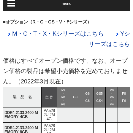
menu
■オプション（R・G・GS・V・Fシリーズ）
M・C・T・X・Kシリーズはこちら
Yシ
リーズはこちら
価格はすべてオープン価格です。なお、オープ
ン価格の製品は希望小売価格を定めておりませ
ん。（2022年3月現在）
R9
V8
・
G8
GS5
・
F8
製 品 名
型 番
R8
G9
・
・
V6
・
・
G6
GS4
・
F6
R6
V4
PA528
DDR4-2133-2400 M
2U-2M
―
―
―
―
―
―
EMORY 4GB
4G
PA528
DDR4-2133-2400 M
2U-2M
―
―
―
―
―
―
EMORY 8GB