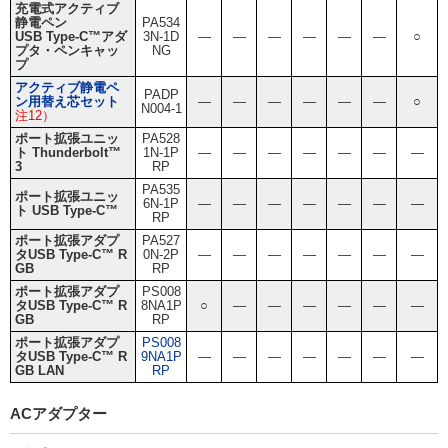
充電式アクティブ
静電ペン
PA534
USB Type-C™アダ
3N-1D
―
―
―
―
―
―
○
プタ・ペンキャッ
NG
プ
アクティブ静電ペ
PADP
ン用替え芯セット
―
―
―
―
―
―
○
N004-1
注12）
ポート拡張ユニッ
PA528
ト Thunderbolt™
1N-1P
―
―
―
―
―
―
―
3
RP
PA535
ポート拡張ユニッ
6N-1P
―
―
―
―
―
―
―
ト USB Type-C™
RP
ポート拡張アダプ
PA527
タUSB Type-C™ R
0N-2P
―
―
―
―
―
―
―
GB
RP
ポート拡張アダプ
PS008
タUSB Type-C™ R
8NA1P
○
―
―
―
―
―
―
GB
RP
ポート拡張アダプ
PS008
タUSB Type-C™ R
9NA1P
―
―
―
―
―
―
―
GB LAN
RP
ACアダプター