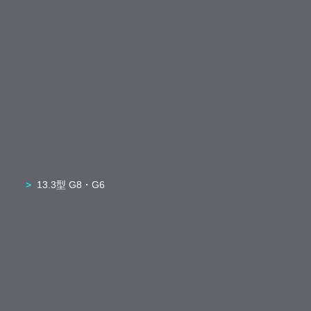
13.3型 G8・G6