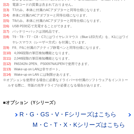
注2)
電源コードの質量は含まれておりません。
注3)
T7のみ。本体に付属のACアダプターと同等仕様になります。
注4)
本体に付属のACアダプターと同等仕様になります。
注5)
T8のみ。本体に付属のACアダプターと同等仕様になります。
注6)
USB PD対応で充電することができます。
注7)
バッテリーパックは消耗品です。
注8)
T9・T8・T7・C8・C7にはワイヤレスマウス（Blue LED方式）を、K1にはワイ
ヤレスマウス（レーザー方式）を付属しています。
注9)
F8、F6に付属のアクティブ静電ペンと同等仕様になります。
注10)
4,096段階の筆圧検知機能となります。
注11)
2,048段階の筆圧検知機能となります。
注12)
PA5342N-2PEN、PS0097NA1PENで使用できます。
注13)
Wake-up on LANは非サポート。
注14)
Wake-up on LAN には制限があります。
※オプションを使用する場合に必要なドライバーや付属のソフトウェアをインストー
ルする際に、市販の光学ドライブが必要となる場合があります。
■オプション（Yシリーズ）
R・G・GS・V・Fシリーズはこちら
M・C・T・X・Kシリーズはこちら