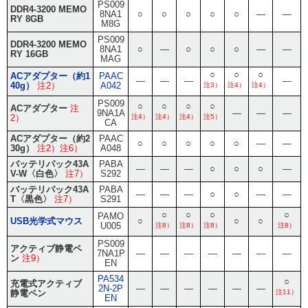
PS009
DDR4-3200 MEMO
8NA1
○
○
○
○
○
―
―
RY 8GB
M8G
PS009
DDR4-3200 MEMO
8NA1
○
―
○
○
○
―
―
RY 16GB
MAG
○
○
○
ACアダプター（約1
PAAC
―
―
―
―
40g）
注2）
A042
注3）
注4）
注4）
PS009
○
○
○
○
ACアダプター
注
9NA1A
―
―
―
2）
注4）
注4）
注4）
注5）
CA
ACアダプター（約2
PAAC
○
○
○
○
○
―
―
30g）
注2）注6）
A048
バッテリパック43A
PABA
―
―
―
○
○
○
―
V-W〈白色〉
注7）
S292
バッテリパック43A
PABA
―
―
―
○
○
―
―
T〈黒色〉
注7）
S291
○
○
○
○
PAMO
USB光学式マウス
○
○
○
U005
注8）
注8）
注8）
注8）
PS009
アクティブ静電ペ
7NA1P
―
―
―
―
―
―
―
ン
注9）
EN
PA534
○
充電式アクティブ
2N-2P
―
―
―
―
―
―
静電ペン
注11）
EN