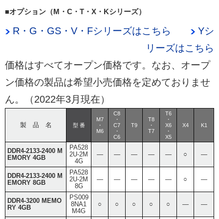
■オプション（M・C・T・X・Kシリーズ）
R・G・GS・V・Fシリーズはこちら
Yシ
リーズはこちら
価格はすべてオープン価格です。なお、オープ
ン価格の製品は希望小売価格を定めておりませ
ん。（2022年3月現在）
C8
T6
M7
・
T8
・
製 品 名
型 番
・
C7
T9
・
X6
X4
K1
M6
・
T7
・
C6
X5
PA528
DDR4-2133-2400 M
2U-2M
―
―
―
―
―
○
―
EMORY 4GB
4G
PA528
DDR4-2133-2400 M
2U-2M
―
―
―
―
―
○
―
EMORY 8GB
8G
PS009
DDR4-3200 MEMO
8NA1
○
○
○
○
○
―
―
RY 4GB
M4G