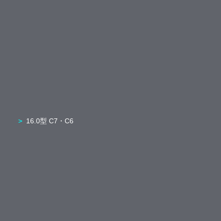
16.0型 C7・C6