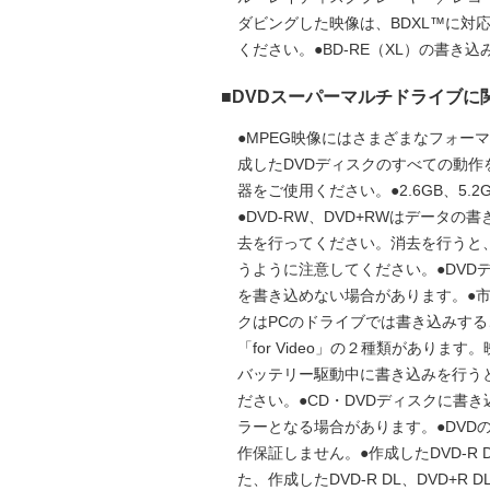
ダビングした映像は、BDXL™に対
ください。●BD-RE（XL）の書
■DVDスーパーマルチドライブに
●MPEG映像にはさまざまなフォー
成したDVDディスクのすべての動
器をご使用ください。●2.6GB、5
●DVD-RW、DVD+RWはデータの
去を行ってください。消去を行うと、
うように注意してください。●DV
を書き込めない場合があります。●市販のD
クはPCのドライブでは書き込みすること
「for Video」の２種類がありま
バッテリー駆動中に書き込みを行う
ださい。●CD・DVDディスクに
ラーとなる場合があります。●DV
作保証しません。●作成したDVD-R
た、作成したDVD-R DL、DVD