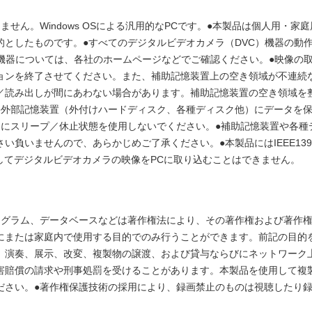
ません。Windows OSによる汎用的なPCです。●本製品は個人用・
的としたものです。●すべてのデジタルビデオカメラ（DVC）機器の動
）機器については、各社のホームページなどでご確認ください。●映像の
ョンを終了させてください。また、補助記憶装置上の空き領域が不連続
／読み出しが間にあわない場合があります。補助記憶装置の空き領域を
●外部記憶装置（外付けハードディスク、各種ディスク他）にデータを
中にスリープ／休止状態を使用しないでください。●補助記憶装置や各種
負いませんので、あらかじめご了承ください。●本製品にはIEEE1394
子を使用してデジタルビデオカメラの映像をPCに取り込むことはできません。
ログラム、データベースなどは著作権法により、その著作権および著作
にまたは家庭内で使用する目的でのみ行うことができます。前記の目的
、演奏、展示、改変、複製物の譲渡、および貸与ならびにネットワーク
害賠償の請求や刑事処罰を受けることがあります。本製品を使用して複
ださい。●著作権保護技術の採用により、録画禁止のものは視聴したり