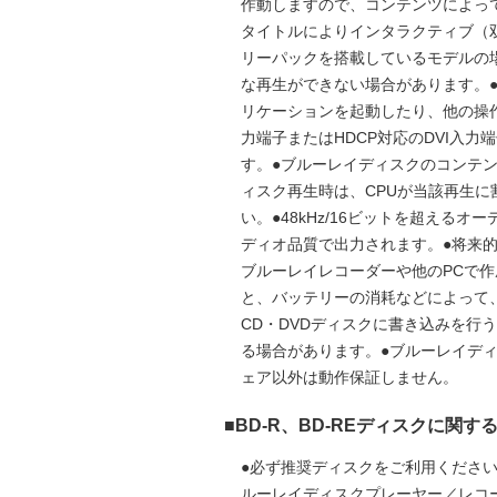
作動しますので、コンテンツによっ
タイトルによりインタラクティブ（
リーパックを搭載しているモデルの
な再生ができない場合があります。
リケーションを起動したり、他の操作
力端子またはHDCP対応のDVI入
す。●ブルーレイディスクのコンテ
ィスク再生時は、CPUが当該再生
い。●48kHz/16ビットを超える
ディオ品質で出力されます。●将来的
ブルーレイレコーダーや他のPCで作
と、バッテリーの消耗などによって
CD・DVDディスクに書き込みを
る場合があります。●ブルーレイデ
ェア以外は動作保証しません。
■BD-R、BD-REディスクに関す
●必ず推奨ディスクをご利用ください。
ルーレイディスクプレーヤー／レコー