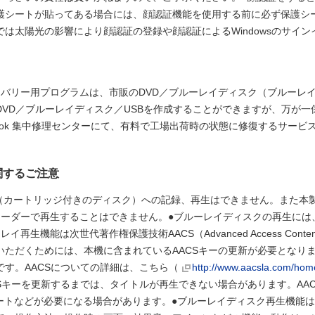
護シートが貼ってある場合には、顔認証機能を使用する前に必ず保護シ
は太陽光の影響により顔認証の登録や顔認証によるWindowsのサイ
カバリー用プログラムは、市販のDVD／ブルーレイディスク（ブルーレ
DVD／ブルーレイディスク／USBを作成することができますが、万が
book 集中修理センターにて、有料で工場出荷時の状態に修復するサー
関するご注意
ディスク（カートリッジ付きのディスク）への記録、再生はできません。また
レコーダーで再生することはできません。●ブルーレイディスクの再生には、「sMedio
生機能は次世代著作権保護技術AACS（Advanced Access Conte
いただくためには、本機に含まれているAACSキーの更新が必要となり
す。AACSについての詳細は、こちら（
http://www.aacsla.com/hom
Sキーを更新するまでは、タイトルが再生できない場合があります。AACS
k」のアップデートなどが必要になる場合があります。●ブルーレイディスク再生