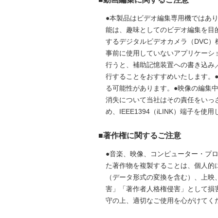
●本製品はビデオ編集専用機ではあり
能は、趣味としてのビデオ編集を目
するデジタルビデオカメラ（DVC
事前に使用していないアプリケーシ
行うと、補助記憶装置への書き込み
行することをおすすめいたします。
る可能性があります。●映像の編集
消失について当社はその責任をいっさい
め、IEEE1394（iLINK）端
■著作権に関するご注意
●音楽、映像、コンピューター・プ
た著作物を複製することは、個人的
（データ形式の変換を含む）、上映
害」「著作者人格権侵害」として損
守の上、適切なご使用を心がけてく