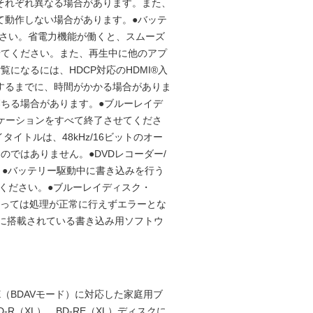
それぞれ異なる場合があります。また、
て動作しない場合があります。●バッテ
ださい。省電力機能が働くと、スムーズ
せてください。また、再生中に他のアプ
になるには、HDCP対応のHDMI®入
始するまでに、時間がかかる場合がありま
ちる場合があります。●ブルーレイデ
ケーションをすべて終了させてくださ
イトルは、48kHz/16ビットのオー
ではありません。●DVDレコーダー/
。●バッテリー駆動中に書き込みを行う
ください。●ブルーレイディスク・
よっては処理が正常に行えずエラーとな
品に搭載されている書き込み用ソフトウ
E（BDAVモード）に対応した家庭用ブ
（XL）、BD-RE（XL）ディスクに