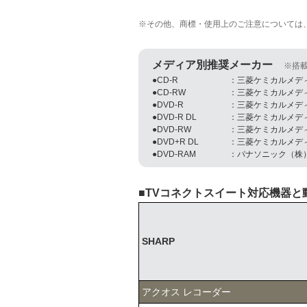
※その他、商標・使用上のご注意については
メディア別推奨メーカー
※搭
●CD-R
：三菱ケミカルメデ
●CD-RW
：三菱ケミカルメデ
●DVD-R
：三菱ケミカルメデ
●DVD-R DL
：三菱ケミカルメデ
●DVD-RW
：三菱ケミカルメデ
●DVD+R DL
：三菱ケミカルメデ
●DVD-RAM
：パナソニック（株
■TVコネクトスイート対応機器と
SHARP
アクオス レコーダー