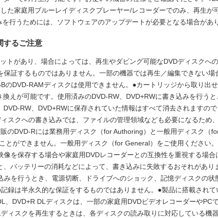
応した家庭用ブルーレイディスクプレーヤー/レコーダーでのみ、再生が
き込みを行うためには、ソフトウェアのアップデートが必要となる場合があ
関するご注意
マットがあり、場合によっては、再生やダビング可能なDVDディスクへ
作を保証するものではありません。一部の機器では再生／編集できない場
.2GBのDVD-RAMディスクは使用できません。●カートリッジから取り
書き換えが可能です。使用済みのDVD-RW、DVD+RWに書き込みを行うと
DVD-RW、DVD+RWに保存されていた情報はすべて消去されますの
Dディスクへの書き込みでは、ファイルの管理領域なども必要になるため
VD-Rには業務用ディスク（for Authoring）と一般用ディスク（fo
ができません。一般用ディスク（for General）をご使用ください。●市
す。映像を保存する場合や家庭用DVDレコーダーとの互換性を重視する場合は、
と、バッテリーの消耗などによって、書き込みに失敗するおそれがあり
書き込みを行うとき、電源切断、ドライブへのショック、記憶ディスクの
Dの記録は半永久的な保証をするものではありません。●製品に搭載され
 DL、DVD+R DLディスクは、一部の家庭用DVDビデオレコーダーや
+R DLディスクを再生するときは、各ディスクの読み取りに対応している