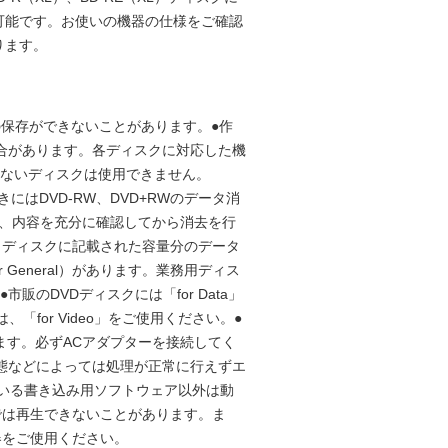
可能です。お使いの機器の仕様をご確認
ります。
の保存ができないことがあります。●作
合があります。各ディスクに対応した機
出せないディスクは使用できません。
きにはDVD-RW、DVD+RWのデータ消
で、内容を充分に確認してから消去を行
、ディスクに記載された容量分のデータ
r General）があります。業務用ディス
販のDVDディスクには「for Data」
「for Video」をご使用ください。●
ます。必ずACアダプターを接続してく
状態などによっては処理が正常に行えずエ
ている書き込み用ソフトウェア以外は動
PCでは再生できないことがあります。ま
機器をご使用ください。