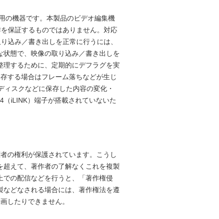
家庭用の機器です。本製品のビデオ編集機
作を保証するものではありません。対応
取り込み／書き出しを正常に行うには、
な状態で、映像の取り込み／書き出しを
整理するために、定期的にデフラグを実
保存する場合はフレーム落ちなどが生じ
ディスクなどに保存した内容の変化・
（iLINK）端子が搭載されていないた
権者の権利が保護されています。こうし
を超えて、著作者の了解なくこれを複製
上での配信などを行うと、「著作権侵
製などなされる場合には、著作権法を遵
録画したりできません。