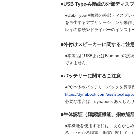
■USB Type-A接続の外部ディ
●USB Type-A接続の外部デ
を再生するアプリケーションが動作し
レイの接続やドライバーのインスト
■外付けスピーカーに関するご注
●本製品にUSBまたはBluetoo
できません。
■バッテリーに関するご注意
●PC本体やバッテリーパックを長期
https://dynabook.com/assistpc/faq/
必要な場合は、dynabook あ
■生体認証（顔認証機能、指紋認
●本機能を使用するには、あらかじ
る、いかなる障害、損害に関して、