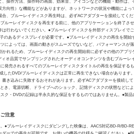
て、操作方法、操作時の画面、効果音、アイコンなどの機能・動作は、
双方向性）な機能などがありますが、ネットワークの状況や機能によっ
場合、ブルーレイディスク再生時は、必ずACアダプターを接続してく
●ブルーレイディスクを再生する前に、他のアプリケーションを終了さ
は行わないでください。●ブルーレイディスクを外部ディスプレイでご覧
力端子のあるディスプレイが必要です。●ブルーレイディスクの再生を開
ンツによっては、画面の動きがスムーズでないなど、パフォーマンスが落
に割かれるため、ブルーレイディスクの再生開始前に必ずその他のアプリ
オーディオ品質でサンプリングされたオーディオコンテンツを含むブルーレイタ
に発売されるすべてのブルーレイディスクタイトルの再生を保証するもの
成したDVD/ブルーレイディスクは正常に再生できない場合があります
、書き込みに失敗するおそれがあります。必ずACアダプターを接続して
行うとき、電源切断、ドライブへのショック、記憶ディスクの状態などに
ィスク・DVDの記録は半永久的な保証をするものではありません。●製
るご注意
●ブルーレイディスクにダビングした映像は、AACS対応BD-R/BD-R
ダーでの再生が可能です。お使いの機器の仕様をご確認ください。●BD-R