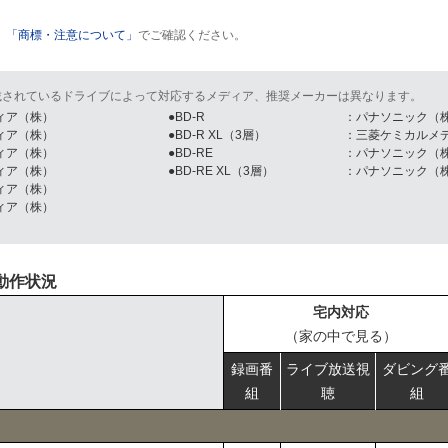
、
「商標・注意について」
でご確認ください。
載されているドライブによって対応するメディア、推奨メーカーは異なります。
ィア（株）
●BD-R
：パナソニック（
ィア（株）
●BD-R XL（3層）
：三菱ケミカルメ
ィア（株）
●BD-RE
：パナソニック（
ィア（株）
●BD-RE XL（3層）
：パナソニック（
ィア（株）
ィア（株）
）
動作状況
宅内対応
（家の中で見る）
録画番
ライブ放送視
ダビング
組
聴
組