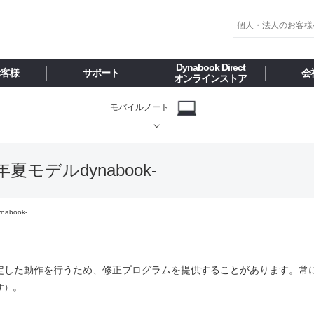
Dynabook Direct
お客様
サポート
会
オンラインストア
モバイルノート
夏モデルdynabook-
abook-
定した動作を行うため、修正プログラムを提供することがあります。常
。
す）