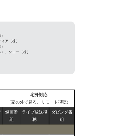
株）
ディア（株）
株）
株）、ソニー（株）
宅外対応
（家の外で見る、リモート視聴）
番
録画番
ライブ放送視
ダビング番
組
聴
組