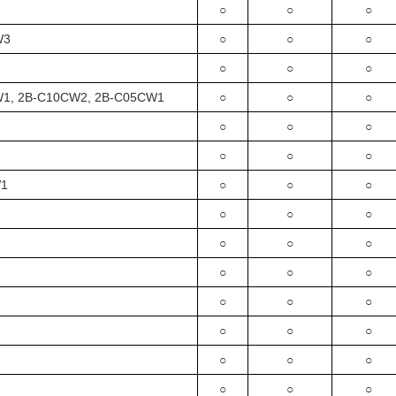
○
○
○
W3
○
○
○
○
○
○
W1, 2B-C10CW2, 2B-C05CW1
○
○
○
○
○
○
○
○
○
W1
○
○
○
○
○
○
○
○
○
○
○
○
○
○
○
○
○
○
○
○
○
○
○
○