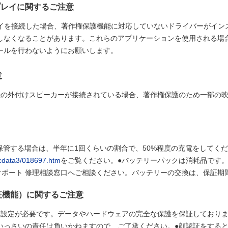
スプレイに関するご注意
ィスプレイを接続した場合、著作権保護機能に対応していないドライバーがイ
なくなることがあります。これらのアプリケーションを使用される場合は、
ールを行わないようにお願いします。
意
th®接続の外付けスピーカーが接続されている場合、著作権保護のため一部
保管する場合は、半年に1回くらいの割合で、50%程度の充電をしてく
pcdata3/018697.htm
をご覧ください。●バッテリーパックは消耗品です
んしんサポート 修理相談窓口へご相談ください。バッテリーの交換は、保証
証機能）に関するご注意
め設定が必要です。データやハードウェアの完全な保護を保証しておりま
いっさいの責任は負いかねますので、ご了承ください。●顔認証をする