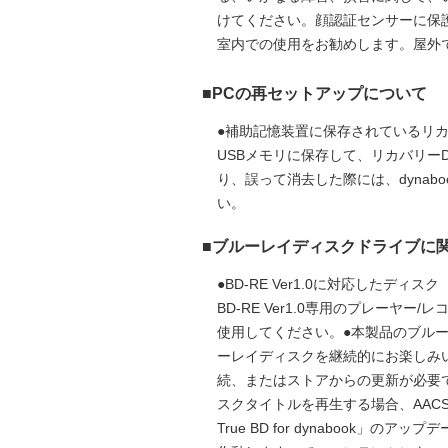
けてください。顔認証センサーに保
室内での使用をお勧めします。屋外で
■PCの再セットアップについて
●補助記憶装置に保存されているリ
USBメモリに保存して、リカバリー
り、誤って消去した際には、dyna
い。
■ブルーレイディスクドライブに
●BD-RE Ver1.0に対応した
BD-RE Ver1.0専用のプレーヤー/
使用してください。●本製品のブルーレイ再
ーレイディスクを継続的にお楽しみ
続、またはストアからの更新が必要で
スクタイトルを再生する場合、AAC
True BD for dynaboo