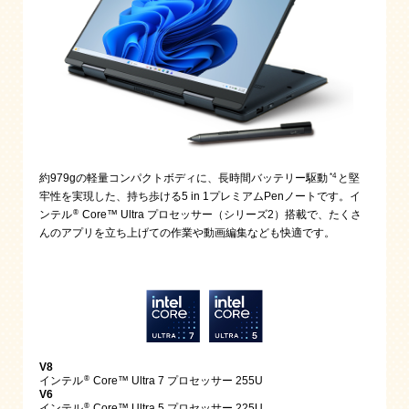
*4
約979gの軽量コンパクトボディに、長時間バッテリー駆動
と堅
牢性を実現した、持ち歩ける5 in 1プレミアムPenノートです。イ
®
ンテル
Core™ Ultra プロセッサー（シリーズ2）搭載で、たくさ
んのアプリを立ち上げての作業や動画編集なども快適です。
V8
®
インテル
Core™ Ultra 7 プロセッサー 255U
V6
®
インテル
Core™ Ultra 5 プロセッサー 225U