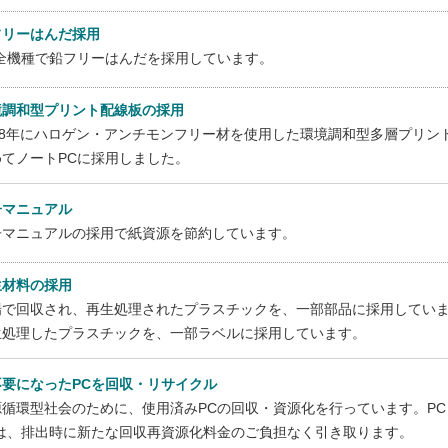
フリーはんだ採用
C全機種で鉛フリーはんだを採用しています。
境調和型プリント配線板の採用
998年にハロゲン・アンチモンフリー材を使用した環境調和型多層プリ
めてノートPCに採用しました。
子マニュアル
子マニュアルの採用で紙資源を節約しています。
生材料の採用
場で回収され、再生処理されたプラスチックを、一部部品に採用していま
生処理したプラスチックを、一部ラベルに採用しています。
不要になったPCを回収・リサイクル
源循環型社会のために、使用済みPCの回収・資源化を行っています。P
Cは、排出時に新たな回収再資源化料金のご負担なく引き取ります。