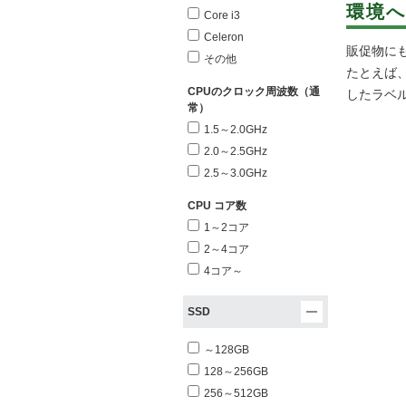
環境へ
Core i3
Celeron
販促物に
その他
たとえば
CPUのクロック周波数（通
したラベ
常）
1.5～2.0GHz
2.0～2.5GHz
2.5～3.0GHz
CPU コア数
1～2コア
2～4コア
4コア～
SSD
～128GB
128～256GB
256～512GB