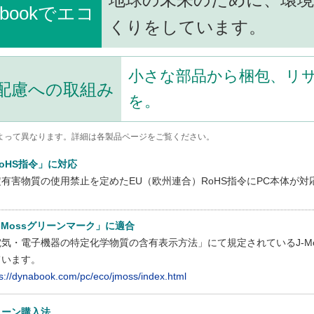
abookでエコ
くりをしています。
小さな部品から梱包、リ
配慮への取組み
を。
よって異なります。詳細は各製品ページをご覧ください。
oHS指令」に対応
定有害物質の使用禁止を定めたEU（欧州連合）RoHS指令にPC本体が対
-Mossグリーンマーク」に適合
電気・電子機器の特定化学物質の含有表示方法」にて規定されているJ-M
ています。
ps://dynabook.com/pc/eco/jmoss/index.html
リーン購入法