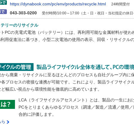
https://dynabook.com/pc/env/products/recycle.html
24時間受付
043-303-0200
受付時間/10:00～17:00（土・日・祝日・当社指定の休
ッテリーのリサイクル
ートPCの充電式電池（バッテリー）には、再利用可能な金属材料が使わ
効利用促進法に基づき、小型二次電池の使用の表示、回収・リサイクル
達から廃棄・リサイクルに至るほとんどのプロセスも自社グループ内に
や各プロセスの密接な連携が可能です。これにより、製品ライフサイク
など幅広い視点から環境性能を徹底的に高めています。
LCA（ライフサイクルアセスメント）とは、製品の一生にお
PCをとりまくあらゆるプロセス（調達／製造／流通／使用
合的に評価します。
ちら