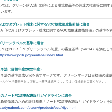
社PCは、グリーン購入法（国等による環境物品等の調達の推進等に関す
ています。
Cおよびタブレット端末に関するVOC放散速度指針値に適合
EITA「PCおよびタブレット端末に関するVOC放散速度指針値」の基準
Cグリーンラベルの基準に適合
PCはPC3R「PCグリーンラベル制度」の審査基準（Ver.14）を満た
ttps://www.pc3r.jp/greenlabel/index.html
ネ法（目標年度2022年度）
エネ法の基準達成状況を表すマークです。グリーンマークは目標値の達
ネルギー消費効率および省エネ基準達成率については、仕様表をご覧ください。
社のノートPC環境配慮設計ガイドラインに適合
境負荷低減のための設計基準「ノートPC環境配慮設計ガイドライン」を
ps://dynabook.com/pc/env/products/eco/kijyu.html