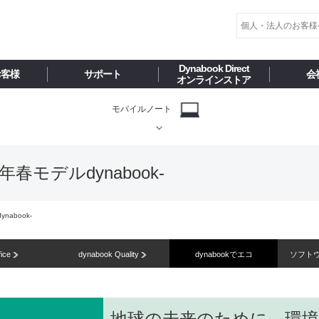
Dynabook Direct
お客様
サポート
会
オンラインストア
モバイルノート
25年春モデルdynabook-
nabook-
fice
dynabook Quality
dynabookでエコ
ソフト
地球の未来のために、環境