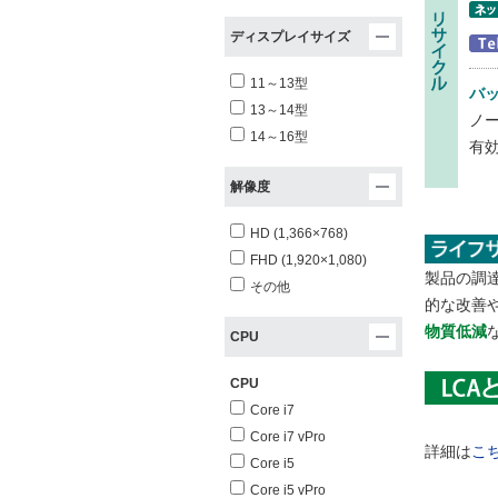
ディスプレイサイズ
11～13型
バ
13～14型
ノ
14～16型
有
解像度
HD (1,366×768)
FHD (1,920×1,080)
製品の調
その他
的な改善
物質低減
CPU
CPU
Core i7
Core i7 vPro
詳細は
こ
Core i5
Core i5 vPro