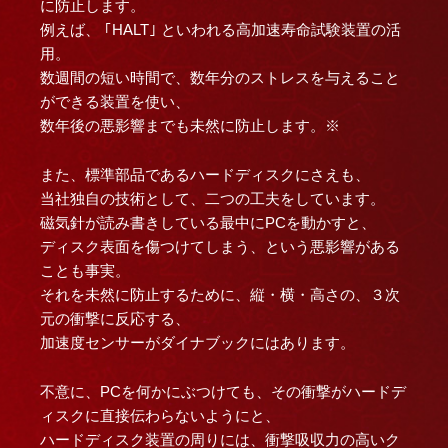
に防止します。
例えば、 ｢HALT｣ といわれる高加速寿命試験装置の活
用。
数週間の短い時間で、数年分のストレスを与えること
ができる装置を使い、
数年後の悪影響までも未然に防止します。※
また、標準部品であるハードディスクにさえも、
当社独自の技術として、二つの工夫をしています。
磁気針が読み書きしている最中にPCを動かすと、
ディスク表面を傷つけてしまう、という悪影響がある
ことも事実。
それを未然に防止するために、縦・横・高さの、３次
元の衝撃に反応する、
加速度センサーがダイナブックにはあります。
不意に、PCを何かにぶつけても、その衝撃がハードデ
ィスクに直接伝わらないようにと、
ハードディスク装置の周りには、衝撃吸収力の高いク