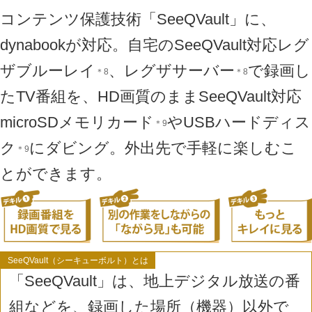
コンテンツ保護技術「SeeQVault」に、
dynabookが対応。自宅のSeeQVault対応レグ
ザブルーレイ
、レグザサーバー
で録画し
＊8
＊8
たTV番組を、HD画質のままSeeQVault対応
microSDメモリカード
やUSBハードディス
＊9
ク
にダビング。外出先で手軽に楽しむこ
＊9
とができます。
SeeQVault（シーキューボルト）とは
「SeeQVault」は、地上デジタル放送の番
組などを、録画した場所（機器）以外で