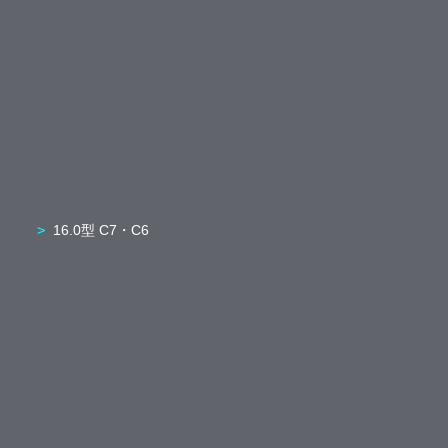
16.0型 C7・C6