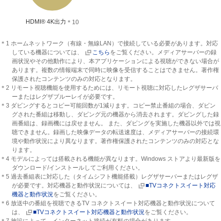
HDMI® 4K出力
＊10
＊1 ホームネットワーク（有線・無線LAN）で接続している必要があります。対応
している機器については、
こちら
をご覧ください。メディアサーバーの録
画状況やその他動作により、本アプリケーションによる視聴ができない場合が
あります。複数の情報端末で同時に映像を受信することはできません。著作権
保護されたコンテンツのみの対応となります。
＊2 リモート視聴機能を使用するためには、リモート視聴に対応したレグザサーバ
ーまたはレグザブルーレイが必要です。
＊3 ダビングするとコピー可能回数が1減ります。コピー禁止番組の場合、ダビン
グされた番組は移動し、ダビング元の機器から消去されます。ダビングした録
画番組は、録画機には戻せません。 また、ダビングを実施した機器以外では視
聴できません。録画した映像データの転送速度は、メディアサーバーの接続環
境や動作状況により異なります。著作権保護されたコンテンツのみの対応とな
ります。
＊4 モデルによっては搭載される機能が異なります。Windows ストアより最新版を
ダウンロード/インストールしてご利用ください。
＊5 過去番組表に対応した（タイムシフト機能搭載）レグザサーバーまたはレグザ
が必要です。対応機器と動作状況については、
■TVコネクトスイート対応
機器と動作状況
をご覧ください。
＊6 放送中の番組を視聴できるTV コネクトスイート対応機器と動作状況について
は、
■TVコネクトスイート対応機器と動作状況
をご覧ください。
＊7 施設によって、インターネット接続が有料の場合があります。