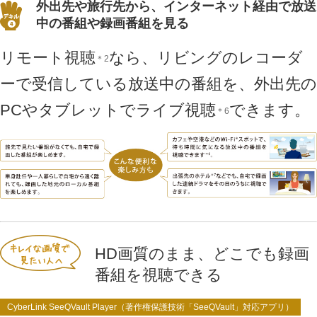
外出先や旅行先から、インターネット経由で放送
中の番組や録画番組を見る
リモート視聴
なら、リビングのレコーダ
＊2
ーで受信している放送中の番組を、外出先の
PCやタブレットでライブ視聴
できます。
＊6
HD画質のまま、どこでも録画
番組を視聴できる
CyberLink SeeQVault Player（著作権保護技術「SeeQVault」対応アプリ）