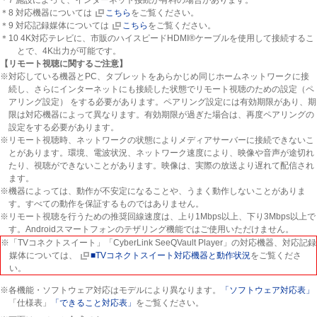
＊8 対応機器については
こちら
をご覧ください。
＊9 対応記録媒体については
こちら
をご覧ください。
＊10 4K対応テレビに、市販のハイスピードHDMI®ケーブルを使用して接続するこ
とで、4K出力が可能です。
【リモート視聴に関するご注意】
※対応している機器とPC、タブレットをあらかじめ同じホームネットワークに接
続し、さらにインターネットにも接続した状態でリモート視聴のための設定（ペ
アリング設定） をする必要があります。ペアリング設定には有効期限があり、期
限は対応機器によって異なります。有効期限が過ぎた場合は、再度ペアリングの
設定をする必要があります。
※リモート視聴時、ネットワークの状態によりメディアサーバーに接続できないこ
とがあります。環境、電波状況、ネットワーク速度により、映像や音声が途切れ
たり、視聴ができないことがあります。映像は、実際の放送より遅れて配信され
ます。
※機器によっては、動作が不安定になることや、うまく動作しないことがありま
す。すべての動作を保証するものではありません。
※リモート視聴を行うための推奨回線速度は、上り1Mbps以上、下り3Mbps以上で
す。Androidスマートフォンのテザリング機能ではご使用いただけません。
※「TVコネクトスイート」「CyberLink SeeQVault Player」の対応機器、対応記録
媒体については、
■TVコネクトスイート対応機器と動作状況
をご覧くださ
い。
※各機能・ソフトウェア対応はモデルにより異なります。
「ソフトウェア対応表」
「仕様表」
「できること対応表」
をご覧ください。