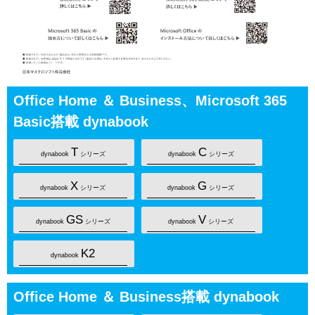
Office Home ＆ Business、Microsoft 365
Basic搭載 dynabook
T
C
dynabook
シリーズ
dynabook
シリーズ
X
G
dynabook
シリーズ
dynabook
シリーズ
GS
V
dynabook
シリーズ
dynabook
シリーズ
K2
dynabook
Office Home ＆ Business搭載 dynabook