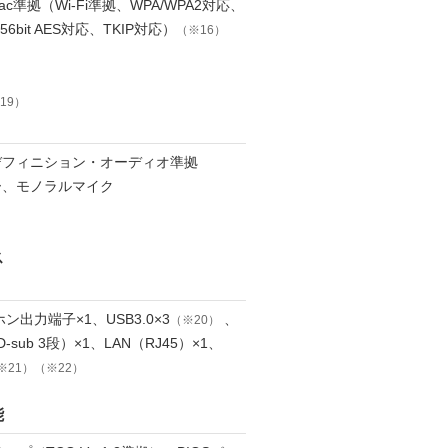
g/n/ac準拠（Wi-Fi準拠、WPA/WPA2対応、
256bit AES対応、TKIP対応）
（※16）
19）
デフィニション・オーディオ準拠
ー、モノラルマイク
ス
ン出力端子×1、USB3.0×3
、
（※20）
-sub 3段）×1、LAN（RJ45）×1、
※21）（※22）
能