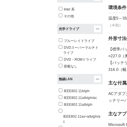
環境条件
Intel 系
その他
温度5～3
（※31）
光学ドライブ
外形寸法
ブルーレイドライブ
DVDスーパーマルチド
【標準バッ
ライブ
×227.0
DVD－ROMドライブ
【バッテリ
搭載なし
316.0（
無線LAN
主な付属
IEEE802.11b/g/n
ACアダ
IEEE802.11a/b/g/n/ac
ッテリー
IEEE802.11a/b/g/n
主なアプ
IEEE802.11ax+a/b/g/n/a
c
Microsoft