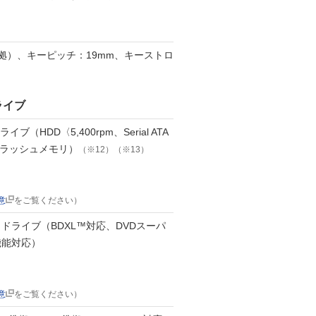
準拠）、キーピッチ：19mm、キーストロ
ライブ
ブ（HDD〈5,400rpm、Serial ATA
フラッシュメモリ）
（※12）（※13）
意
をご覧ください）
ドライブ（BDXL™対応、DVDスーパ
機能対応）
意
をご覧ください）