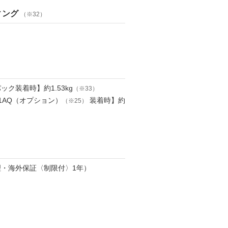
ィング
（※32）
ク装着時】約1.53kg
（※33）
1AQ（オプション）
装着時】約
（※25）
・海外保証〈制限付〉1年）