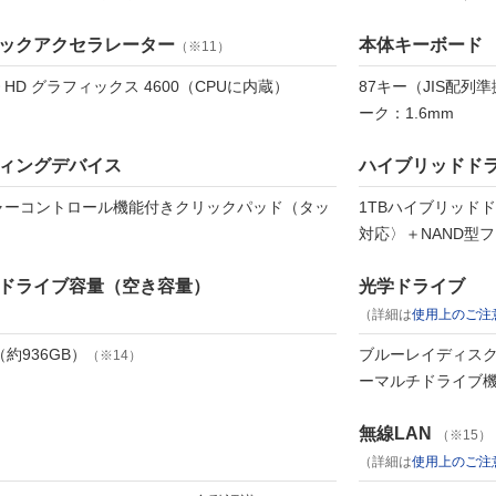
ックアクセラレーター
本体キーボード
（※11）
 HD グラフィックス 4600（CPUに内蔵）
87キー（JIS配列
ーク：1.6mm
ィングデバイス
ハイブリッドド
ャーコントロール機能付きクリックパッド（タッ
1TBハイブリッドドライ
）
対応〉＋NAND型
ドライブ容量（空き容量）
光学ドライブ
（詳細は
使用上のご注
（約936GB）
ブルーレイディスク
（※14）
ーマルチドライブ
無線LAN
（※15）
（詳細は
使用上のご注