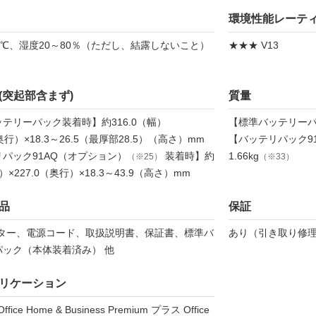
環境性能レーテ
5℃、湿度20～80％（ただし、結露しないこと）
★★★ V13
(突起部含まず)
質量
テリーパック装着時】約316.0（幅）
【標準バッテリーパッ
（奥行）×18.3～26.5（最厚部28.5）（高さ）mm
【バッテリパック9
パック91AQ（オプション）
装着時】約
1.66kg
（※25）
（※33）
幅）×227.0（奥行）×18.3～43.9（高さ）mm
品
保証
プター、電源コード、取扱説明書、保証書、標準バ
あり（引き取り修理
パック（本体装着済み） 他
リケーション
 Office Home & Business Premium プラス Office