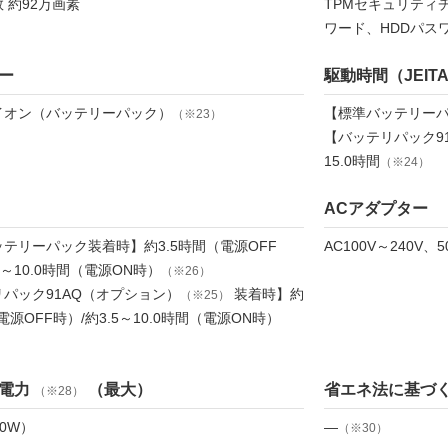
 約92万画素
TPMセキュリティチッ
ワード、HDDパス
ー
駆動時間（JEIT
イオン（バッテリーパック）
【標準バッテリーパッ
（※23）
【バッテリパック9
15.0時間
（※24）
ACアダプター
テリーパック装着時】約3.5時間（電源OFF
AC100V～240V、50
5～10.0時間（電源ON時）
（※26）
パック91AQ（オプション）
装着時】約
（※25）
電源OFF時）/約3.5～10.0時間（電源ON時）
電力
（最大）
省エネ法に基づ
（※28）
90W）
―
（※30）