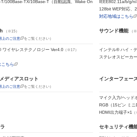
e-T/100Base-TX/10Base-T（自動認識、Wake On
IEEE802.11a/b/
）
128bit WEP対応、
対応地域はこちら
th
サウンド機能
（※15）
（※
用上のご注意
をご覧ください）
th® ワイヤレステクノロジー Ver4.0
インテル® ハイ・
（※17）
ステレオスピーカ
はこちら
メディアスロット
インターフェー
用上のご注意
をご覧ください）
マイク入力/ヘッドホ
RGB（15ピン ミニD
HDMI出力端子×1
（
メラ
セキュリティ機