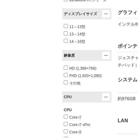
dynabook RTシリーズ
グラフィ
ディスプレイサイズ
インテル®
11～13型
13～14型
14～16型
ポインテ
解像度
ジェスチ
チパッド
HD (1,366×768)
FHD (1,920×1,080)
システム
その他
CPU
約976GB
CPU
Core i7
LAN
Core i7 vPro
Core i5