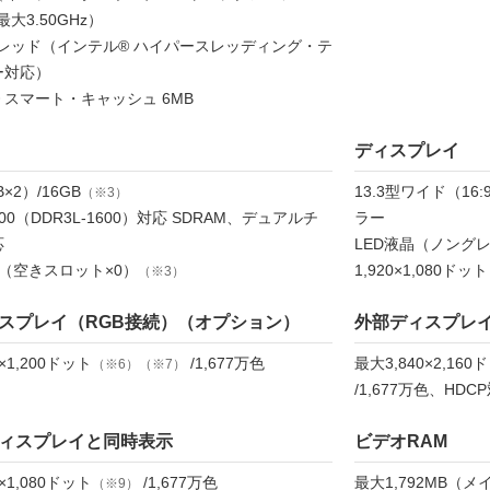
最大3.50GHz）
スレッド（インテル® ハイパースレッディング・テ
ー対応）
 スマート・キャッシュ 6MB
ディスプレイ
×2）/16GB
13.3型ワイド（16
（※3）
2800（DDR3L-1600）対応 SDRAM、デュアルチ
ラー
応
LED液晶（ノング
（空きスロット×0）
1,920×1,080ドット
（※3）
スプレイ（RGB接続）（オプション）
外部ディスプレイ
×1,200ドット
/1,677万色
最大3,840×2,160
（※6）（※7）
/1,677万色、HDC
ィスプレイと同時表示
ビデオRAM
×1,080ドット
/1,677万色
最大1,792MB（
（※9）