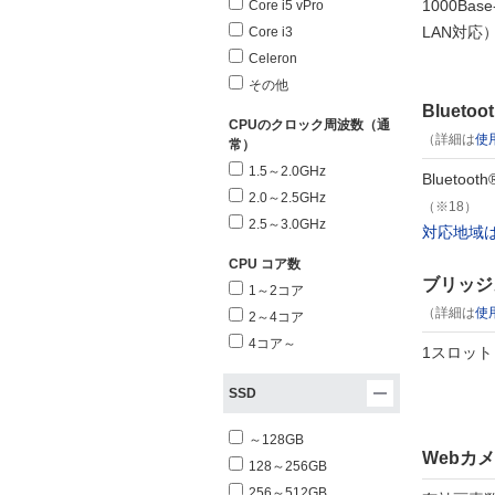
1000Bas
Core i5 vPro
LAN対応
Core i3
Celeron
その他
Bluetoo
CPUのクロック周波数（通
（詳細は
使
常）
1.5～2.0GHz
Bluetoo
2.0～2.5GHz
（※18）
2.5～3.0GHz
対応地域
CPU コア数
ブリッジ
1～2コア
（詳細は
使
2～4コア
4コア～
1スロット
SSD
～128GB
Webカ
128～256GB
256～512GB