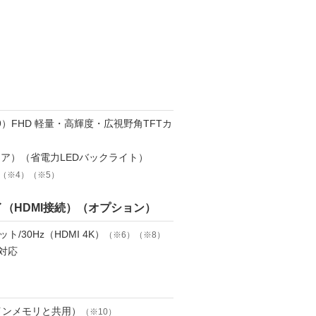
:9）FHD 軽量・高輝度・広視野角TFTカ
レア）（省電力LEDバックライト）
（※4）（※5）
（HDMI接続）（オプション）
ドット/30Hz（HDMI 4K）
（※6）（※8）
P対応
メインメモリと共用）
（※10）