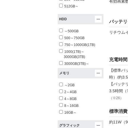
有効画素数
512GB～
HDD
バッテリ
～500GB
リチウム
500～750GB
750～1000GB(1TB)
1000(1TB)～
3000GB(3TB)
充電時間
3000GB(3TB)～
【標準バッ
メモリ
時）/約3.
【バッテリ
～2GB
3.5時間（
2～4GB
（※26）
4～8GB
8～16GB
標準消費
16GB～
約11W（
グラフィック