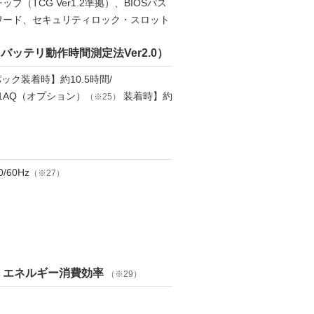
プ（TCG Ver1.2準拠）、BIOSパス
ワード、セキュリティロック・スロット
Aバッテリ動作時間測定法Ver2.0）
ク装着時】約10.5時間/
1AQ（オプション）
装着時】約
（※25）
/60Hz
（※27）
くエネルギー消費効率
（※29）