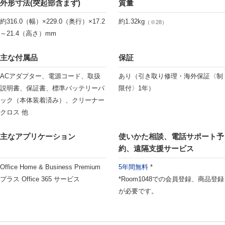
外形寸法(突起部含まず)
質量
約316.0（幅）×229.0（奥行）×17.2
約1.32kg
（※28）
～21.4（高さ）mm
主な付属品
保証
ACアダプター、電源コード、取扱
あり（引き取り修理・海外保証〈制
説明書、保証書、標準バッテリーパ
限付〉1年）
ック（本体装着済み）、クリーナー
クロス 他
主なアプリケーション
使いかた相談、電話サポート予
約、遠隔支援サービス
Office Home & Business Premium
5年間無料
*
プラス Office 365 サービス
*Room1048での会員登録、商品登録
が必要です。