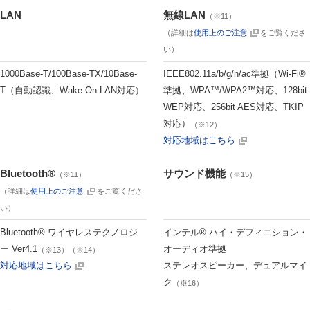
LAN
無線LAN
（※11）
（詳細は
使用上のご注意
をご覧くださ
い）
1000Base-T/100Base-TX/10Base-
IEEE802.11a/b/g/n/ac準拠（Wi-Fi®
T（自動認識、Wake On LAN対応）
準拠、WPA™/WPA2™対応、128bit
WEP対応、256bit AES対応、TKIP
対応）
（※12）
対応地域はこちら
Bluetooth®
サウンド機能
（※11）
（※15）
（詳細は
使用上のご注意
をご覧くださ
い）
Bluetooth® ワイヤレステクノロジ
インテル® ハイ・デフィニション・
ー Ver4.1
オーディオ準拠
（※13）（※14）
対応地域はこちら
ステレオスピーカー、デュアルマイ
ク
（※16）