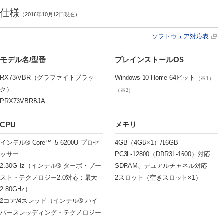
仕様
（2016年10月12日現在）
ソフトウェア対応表
モデル名/型番
プレインストールOS
RX73/VBR（グラファイトブラッ
Windows 10 Home 64ビット
（※1）
ク）
（※2）
PRX73VBRBJA
CPU
メモリ
インテル® Core™ i5-6200U プロセ
4GB（4GB×1）/16GB
ッサー
PC3L-12800（DDR3L-1600）対応
2.30GHz（インテル® ターボ・ブー
SDRAM、デュアルチャネル対応
スト・テクノロジー2.0対応：最大
2スロット（空きスロット×1）
2.80GHz）
2コア/4スレッド（インテル® ハイ
パースレッディング・テクノロジー