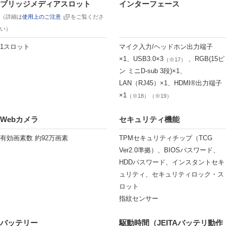
ブリッジメディアスロット
インターフェース
（詳細は
使用上のご注意
をご覧くださ
い）
1スロット
マイク入力/ヘッドホン出力端子
×1、USB3.0×3
、RGB(15ピ
（※17）
ン ミニD-sub 3段)×1、
LAN（RJ45）×1、HDMI®出力端子
×1
（※18）（※19）
Webカメラ
セキュリティ機能
有効画素数 約92万画素
TPMセキュリティチップ（TCG
Ver2.0準拠）、BIOSパスワード、
HDDパスワード、インスタントセキ
ュリティ、セキュリティロック・ス
ロット
指紋センサー
バッテリー
駆動時間（JEITAバッテリ動作