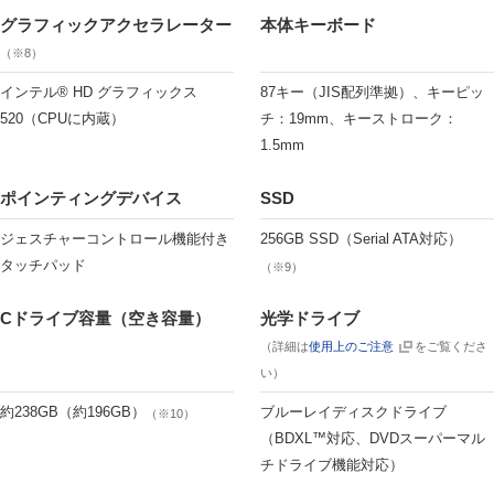
グラフィックアクセラレーター
本体キーボード
（※8）
インテル® HD グラフィックス
87キー（JIS配列準拠）、キーピッ
520（CPUに内蔵）
チ：19mm、キーストローク：
1.5mm
ポインティングデバイス
SSD
ジェスチャーコントロール機能付き
256GB SSD（Serial ATA対応）
タッチパッド
（※9）
Cドライブ容量（空き容量）
光学ドライブ
（詳細は
使用上のご注意
をご覧くださ
い）
約238GB（約196GB）
ブルーレイディスクドライブ
（※10）
（BDXL™対応、DVDスーパーマル
チドライブ機能対応）