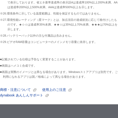
で表示しております。省エネ基準達成率の表示語Aは達成率100%以上200%未満、AA
は達成率200%以上500%未満、AAAは達成率500%以上を示します。
※26.環境条件に示している温度範囲は、性能を保証するものではありません。
※27.環境性能レーティング（星マーク）とは、加点項目の達成状況に応じて格付けしたも
のです。★☆☆は達成率35%未満、★★☆は35%以上70%未満、★★★は70%以上を
示します。
※28.バッテリーパック以外の主な付属品は含みません。
※29.ビデオRAM容量はコンピューターのメインメモリ容量に依存します。
■記載されている仕様は予告なく変更することがあります。
■画面はハメコミ合成です。
■画面は実際のイメージとは異なる場合があります。Windowsストアアプリは別売です。ご
利用になれるアプリは国／地域によって異なる場合があります。
商標・注意について
使用上のご注意
dynabook あんしんサポート