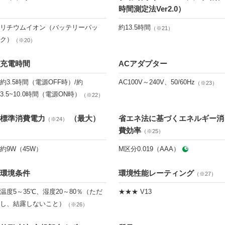
時間測定法Ver2.0）
リチウムイオン（バッテリーパッ
約13.5時間
（※21）
ク）
（※20）
充電時間
ACアダプター
約3.5時間（電源OFF時）/約
AC100V～240V、50/60Hz
（※23）
3.5~10.0時間（電源ON時）
（※22）
標準消費電力
（最大）
省エネ法に基づくエネルギー消
（※24）
費効率
（※25）
約9W（45W）
M区分0.019（AAA）
環境条件
環境性能レーティング
（※27）
温度5～35℃、湿度20～80％（ただ
★★★ V13
し、結露しないこと）
（※26）