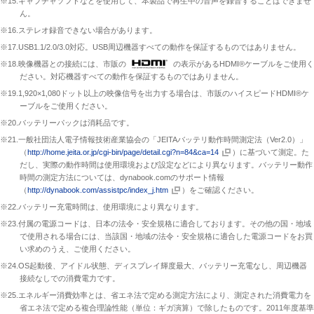
※15.キャプチャソフトなどを使用して、本製品で再生中の音声を録音することはできませ
ん。
※16.ステレオ録音できない場合があります。
※17.USB1.1/2.0/3.0対応。USB周辺機器すべての動作を保証するものではありません。
※18.映像機器との接続には、市販の
の表示があるHDMI®ケーブルをご使用く
ださい。対応機器すべての動作を保証するものではありません。
※19.1,920×1,080ドット以上の映像信号を出力する場合は、市販のハイスピードHDMI®ケ
ーブルをご使用ください。
※20.バッテリーパックは消耗品です。
※21.一般社団法人電子情報技術産業協会の「JEITAバッテリ動作時間測定法（Ver2.0）」
（
http://home.jeita.or.jp/cgi-bin/page/detail.cgi?n=84&ca=14
）に基づいて測定。た
だし、実際の動作時間は使用環境および設定などにより異なります。バッテリー動作
時間の測定方法については、dynabook.comのサポート情報
（
http://dynabook.com/assistpc/index_j.htm
）をご確認ください。
※22.バッテリー充電時間は、使用環境により異なります。
※23.付属の電源コードは、日本の法令・安全規格に適合しております。その他の国・地域
で使用される場合には、当該国・地域の法令・安全規格に適合した電源コードをお買
い求めのうえ、ご使用ください。
※24.OS起動後、アイドル状態、ディスプレイ輝度最大、バッテリー充電なし、周辺機器
接続なしでの消費電力です。
※25.エネルギー消費効率とは、省エネ法で定める測定方法により、測定された消費電力を
省エネ法で定める複合理論性能（単位：ギガ演算）で除したものです。2011年度基準