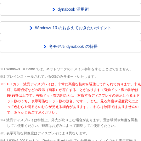
dynabook 活用術
Windows 10 のおさえておきたいポイント
冬モデル dynabook の特長
※1.Windows 10 Home では、ネットワークのドメイン参加をすることはできません。
※2.プレインストールされているOSのみサポートいたします。
※3.TFTカラー液晶ディスプレイは、非常に高度な技術を駆使して作られております。非点
灯、常時点灯などの表示（画素）が存在することがあります（有効ドット数の割合は
99.99%以上です。有効ドット数の割合とは「対応するディスプレイの表示しうる全ド
ット数のうち、表示可能なドット数の割合」です）。また、見る角度や温度変化によ
って色むらや明るさのむらが見える場合があります。これらは故障ではありませんの
で、あらかじめご了承ください。
※4.液晶ディスプレイは特性上、外光が映りこむ場合があります。置き場所や角度を調整
してご使用ください。輝度はお好みによって調整してご使用ください。
※5.表示可能な解像度はディスプレイにより異なります。
※6.1,920×1,200ドットは、Reduced Blanking対応の外部ディスプレイでのみ表示可能で