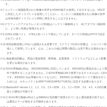
す。
※7.コンテンツ保護処理された映像や音声をHDMI®端子を使用して出力するには、HDCP
に対応したディスプレイを使用してください。コンテンツ保護処理された映像や音声
は本体内蔵ディスプレイと同時に再生することはできません。
※8.グラフィックアクセラレーターの性能はバッテリー駆動時より、ACアダプター接続時
に、より高い性能が発揮されます。
※9.1GBを10億バイト、1TBを1兆バイトで算出しています。すべての領域はNTFSで設定
されています。
※10.初回起動直後にOSから認識される容量です。Cドライブ以外の容量は、リカバリー領
域として使用しています。なお、これらの値は実際の製品とは若干異なる場合があり
ます。
※11.無線通信距離は、周辺の電波環境、障害物、設置環境、ソフトウェアなどにより影響
を受ける場合があります。
※12.5GHz帯無線LANは、W52/W53/W56に対応しています。W52/W53は電波法令により屋
外で使用することはできません。2.4GHz帯無線LANで使用できるチャネルは1～13ch
です。IEEE802.11ac準拠のモードならびに、IEEE802.11n準拠のモードで通信を行う
ためには、セキュリティをWPA™(AES)/WPA2™(AES)に設定する必要があります。
※13.Bluetooth® Version 1.1、1.2、2.0、2.0＋EDR、2.1、2.1＋EDR、3.0、4.0、4.1対応機
器との通信が可能です。
※14.2.4GHz帯の無線LANまたはWiMAXが近距離で使用されていると通信速度の低下また
は通信エラーが発生する可能性があります。