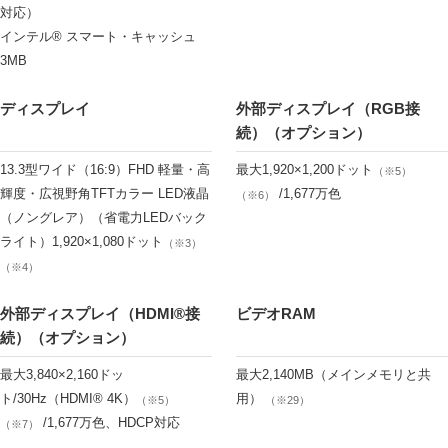
対応）
インテル® スマート・キャッシュ
3MB
ディスプレイ
外部ディスプレイ（RGB接
続）（オプション）
13.3型ワイド（16:9）FHD 軽量・高
最大1,920×1,200ドット
（※5）
輝度・広視野角TFTカラー LED液晶
/1,677万色
（※6）
（ノングレア）（省電力LEDバック
ライト）1,920×1,080ドット
（※3）
（※4）
外部ディスプレイ（HDMI®接
ビデオRAM
続）（オプション）
最大3,840×2,160ドッ
最大2,140MB（メインメモリと共
ト/30Hz（HDMI® 4K）
用）
（※5）
（※29）
/1,677万色、HDCP対応
（※7）