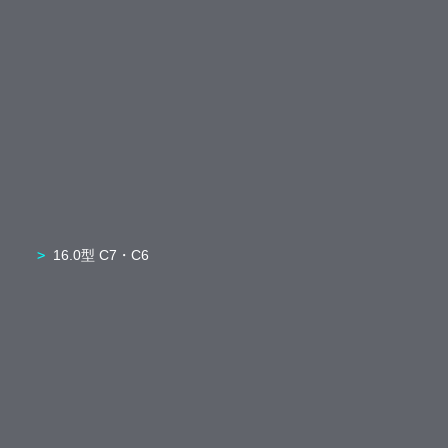
16.0型 C7・C6