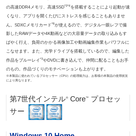
*3*4
の高速DDR4メモリ、高速SSD
を搭載することにより起動が速
くなり、アプリを開くたびにストレスを感じることもありませ
*8
ん。SDXCメモリカード
が使えるので、デジタル一眼レフで撮
影したRAWデータや4K動画などの大容量データの取り込みもす
ばやく行え、負荷のかかる画像加工や動画編集作業もパワフルに
こなせます。また、光学ドライブを搭載しているので、編集した
*3
作品をブルーレイ
やDVDに書き込んで、仲間に配ることもお手
のもの。作品づくりのモチベーションも上がります。
※本製品に使われているプロセッサー（CPU）の処理能力は、お客様の本製品の使用状況
により異なります。
第7世代インテル
Core
プロセッ
®
™
サー
Windows 10 Home