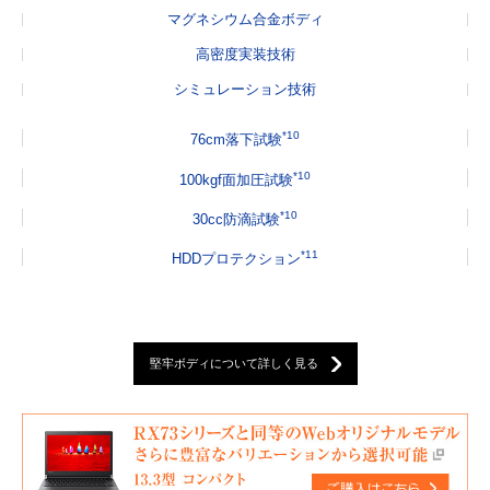
マグネシウム合金ボディ
高密度実装技術
シミュレーション技術
*10
76cm落下試験
*10
100kgf面加圧試験
*10
30cc防滴試験
*11
HDDプロテクション
堅牢ボディについて詳しく見る