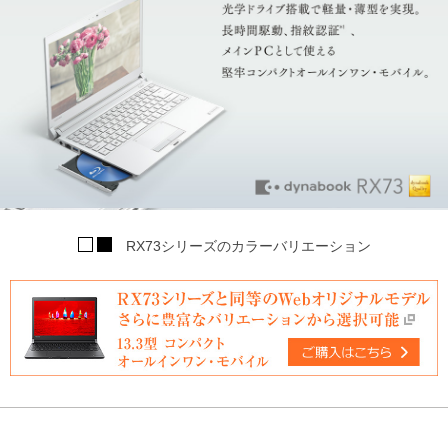
す
る
RX73シリーズのカラーバリエーション