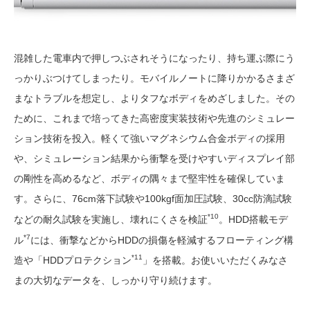
混雑した電車内で押しつぶされそうになったり、持ち運ぶ際にう
っかりぶつけてしまったり。モバイルノートに降りかかるさまざ
まなトラブルを想定し、よりタフなボディをめざしました。その
ために、これまで培ってきた高密度実装技術や先進のシミュレー
ション技術を投入。軽くて強いマグネシウム合金ボディの採用
や、シミュレーション結果から衝撃を受けやすいディスプレイ部
の剛性を高めるなど、ボディの隅々まで堅牢性を確保していま
す。さらに、76cm落下試験や100kgf面加圧試験、30cc防滴試験
*10
などの耐久試験を実施し、壊れにくさを検証
。HDD搭載モデ
*7
ル
には、衝撃などからHDDの損傷を軽減するフローティング構
*11
造や「HDDプロテクション
」を搭載。お使いいただくみなさ
まの大切なデータを、しっかり守り続けます。