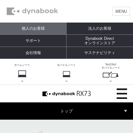
MENU
個人のお客様
法人のお客様
Dynabook Direct
サポート
オンラインストア
会社情報
サステナビリティ
5in1/2in1
ホームノート
モバイルノート
モバイルノート
メ
ニ
ュ
ー
を
製
開
品
閉
メ
す
ニ
る
ュ
ー
を
開
閉