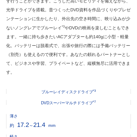
ず行うことができます。こうした高いモビリティを備えながら、
光学ドライブを搭載。昔つくったDVD資料を作品づくりやプレゼ
ンテーションに生かしたり、外出先の空き時間に、映り込みが少
*3
ないノングレアでブルーレイ
やDVDの映画を楽しむこともでき
ます。一緒に持ち歩きたいACアダプターも約140gに小型・軽量
化。バッテリーは脱着式で、出張や旅行の際には予備バッテリー
（別売）も使えるので便利です。あなたの頼れるパートナーとし
て、ビジネスや学習、プライベートなど、縦横無尽に活用できま
す。
*3
ブルーレイディスクドライブ
*7
DVDスーパーマルチドライブ
薄さ
17.2
21.4
約
～
mm
軽さ