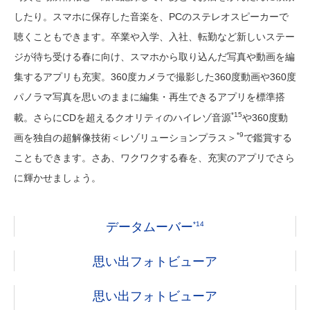
したり。スマホに保存した音楽を、PCのステレオスピーカーで
聴くこともできます。卒業や入学、入社、転勤など新しいステー
ジが待ち受ける春に向け、スマホから取り込んだ写真や動画を編
集するアプリも充実。360度カメラで撮影した360度動画や360度
パノラマ写真を思いのままに編集・再生できるアプリを標準搭
*15
載。さらにCDを超えるクオリティのハイレゾ音源
や360度動
*9
画を独自の超解像技術＜レゾリューションプラス＞
で鑑賞する
こともできます。さあ、ワクワクする春を、充実のアプリでさら
に輝かせましょう。
データムーバー
*14
思い出フォトビューア
思い出フォトビューア