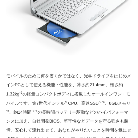
モバイルのために何を省くかではなく、光学ドライブをはじめメ
インPCとして使える機能・性能を、薄さ約21.4mm、軽さ約
*2
1.32kg
の軽量コンパクトボディに搭載したオールインワン・モ
®
*3*4
バイルです。第7世代インテル
CPU、高速SSD
、8GBメモリ
*5
*3*6
、約14時間
の長時間バッテリー駆動などのハイパフォーマ
ンスに加え、自社開発BIOS、堅牢性などデータを守る強さも装
備。安心して連れ出せて、あなたがやりたいことを時間を気にせ