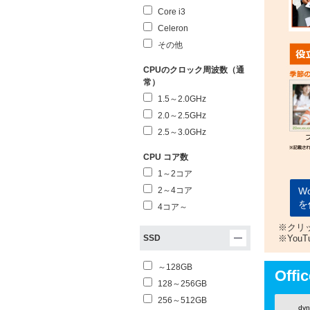
Core i3
Celeron
その他
CPUのクロック周波数（通
常）
1.5～2.0GHz
2.0～2.5GHz
2.5～3.0GHz
CPU コア数
1～2コア
W
2～4コア
を
4コア～
※クリ
※Yo
SSD
～128GB
Offi
128～256GB
256～512GB
dy