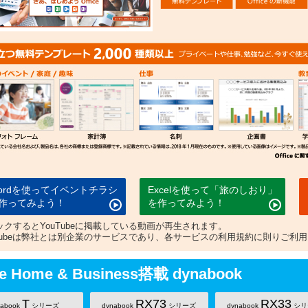
ordを使ってイベントチラシ
Excelを使って「旅のしおり」
作ってみよう！
を作ってみよう！
ックするとYouTubeに掲載している動画が再生されます。
uTubeは弊社とは別企業のサービスであり、各サービスの利用規約に則りご利
ce Home & Business搭載 dynabook
T
RX73
RX33
nabook
シリーズ
dynabook
シリーズ
dynabook
シリ