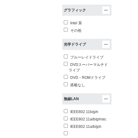
グラフィック
Intel 系
その他
光学ドライブ
ブルーレイドライブ
DVDスーパーマルチド
ライブ
DVD－ROMドライブ
搭載なし
無線LAN
IEEE802.11b/g/n
IEEE802.11a/b/g/n/ac
IEEE802.11a/b/g/n