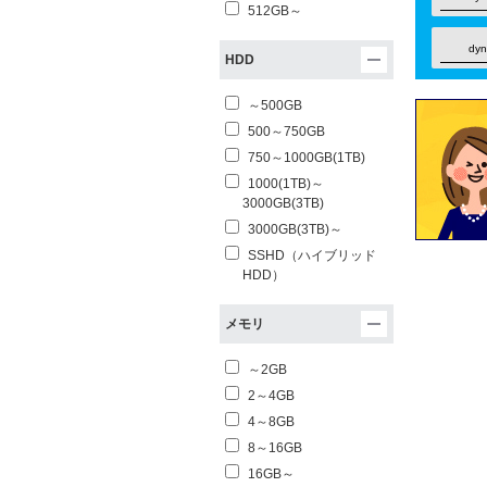
512GB～
dy
HDD
～500GB
500～750GB
750～1000GB(1TB)
1000(1TB)～
3000GB(3TB)
3000GB(3TB)～
SSHD（ハイブリッド
HDD）
メモリ
～2GB
2～4GB
4～8GB
8～16GB
16GB～