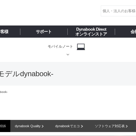
Dynabook Direct
お客様
サポート
会
オンラインストア
モバイルノート
春モデルdynabook-
book-
2016
dynabook Quality
dynabookでエコ
ソフトウェア対応表