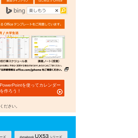
PowerPointを使ってカレンダー
を作ろう！
用ください。
UX53
ーズ
dynabook
シリーズ