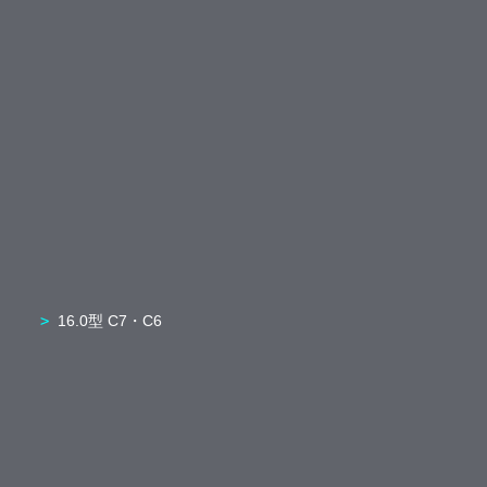
16.0型 C7・C6