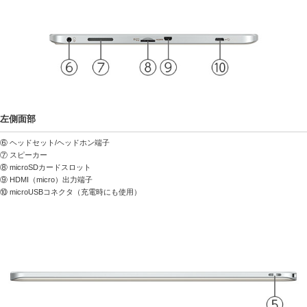
左側面部
⑥ ヘッドセット/ヘッドホン端子
⑦ スピーカー
⑧ microSDカードスロット
⑨ HDMI（micro）出力端子
⑩ microUSBコネクタ（充電時にも使用）