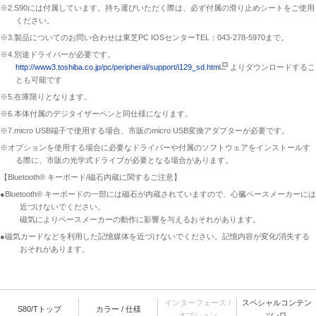
※2.S90には付属しています。持ち運びいただく際は、必ず付属の滑り止めシートをご使用
ください。
※3.製品についてのお問い合わせは東芝PC IOSセンターTEL：043-278-5970まで。
※4.別途ドライバーが必要です。
http://www3.toshiba.co.jp/pc/peripheral/support/i129_sd.htm
よりダウンロードするこ
とも可能です
※5.在庫限りとなります。
※6.本体付属のデジタイザーペンと同仕様になります。
※7.micro USB端子で使用する場合、市販のmicro USB変換アダプターが必要です。
※オプションを使用する場合に必要なドライバーや付属のソフトウェアをインストールす
る際に、市販の光学式ドライブが必要となる場合があります。
【Bluetooth® キーボード/磁石内蔵に関するご注意】
●Bluetooth® キーボードの一部には磁石が内蔵されていますので、心臓ペースメーカーには
近づけないでください。
磁気によりペースメーカーの動作に影響を与えるおそれがあります。
●磁気カードなどを利用した記憶媒体を近づけないでください。記憶内容が変化/消失する
おそれがあります。
インターフェース /
スペシャルコンテン
S80/Tトップ
カラー / 仕様
オプション
ツ