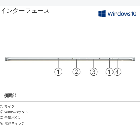
インターフェース
上側面部
① マイク
② Windowsボタン
③ 音量ボタン
④ 電源スイッチ