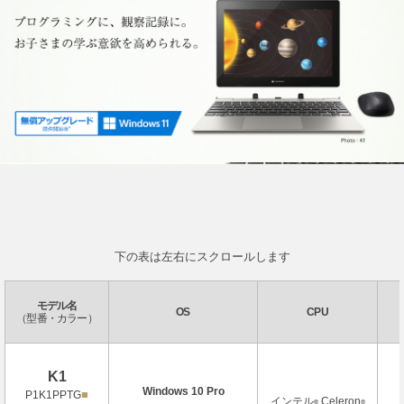
下の表は左右にスクロールします
モデル名
OS
CPU
（型番・カラー）
K1
Windows 10 Pro
■
P1K1PPTG
インテル
Celeron
®
®