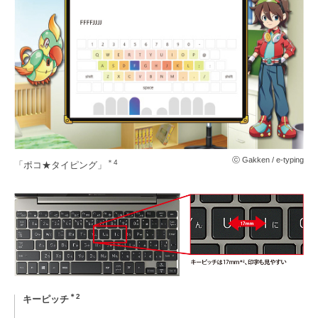
ⓒ Gakken / e-typing
＊4
「ポコ★タイピング」
＊2
キーピッチ