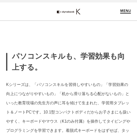
メ
ニ
ュ
ー
を
開
閉
す
る
機
能
紹
介
パソコンスキルも、学習効果も向
上する。
Kシリーズは、「パソコンスキルを習得しやすいもの」「学習効果の
向上につながりやすいもの」「机から滑り落ちる心配がないもの」と
いった教育現場の先生方の声に耳を傾けて生まれた、学習用タブレッ
ト＆ノートPCです。10.1型コンパクトボディだからお子さまにも扱い
やすく、キーボードやマウス（K1のみ付属）を操作してタイピングや
プログラミングを学習できます。着脱式キーボードをはずせば、タッ