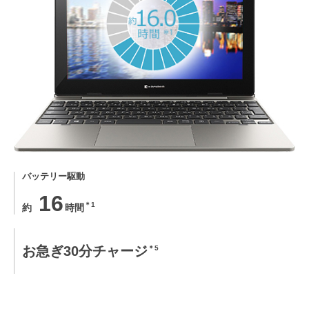
バッテリー駆動
16
＊1
約
時間
お急ぎ30分チャージ
＊5