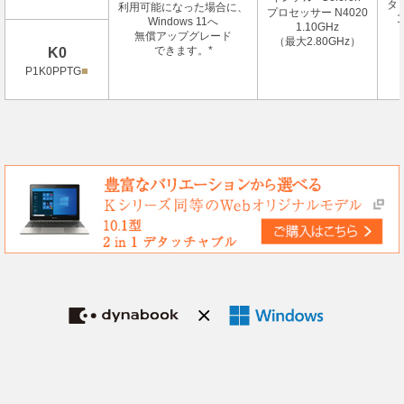
タ
利用可能になった場合に、
プロセッサー N4020
1
Windows 11へ
1.10GHz
無償アップグレード
（最大2.80GHz）
＊Windows 11へのアップグレードは 2021年下旬～ 2022年に対象となるデバイスに
できます。*
K0
提供される予定です。時期はデバイスによって異なります。機能によっては特定の
■
P1K0PPTG
ハードウェアが必要です (
aka.ms/windows11-spec
参照)。