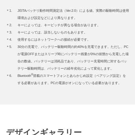
＊1.
JEITAバッテリ動作時間測定法（Ver.2.0）による値。実際の駆動時間は使用
環境および設定などにより異なります。
＊2.
キーによっては、キーピッチが異なる場合があります。
＊3.
キーによっては、該当しないものもあります。
＊4.
使用するにはネットワークへの接続が必要です。
＊5.
30分の充電で、バッテリー駆動時間の約40%を充電できます。ただし、PC
が電源OFFまたはスリープ時にバッテリー残量が0%の状態から充電した場
合の数値。バッテリーは消耗品であり、バッテリー充電時間に対するバッ
テリー駆動時間は、バッテリーの経年劣化によって変化します。
®
＊6.
Bluetooth
搭載のスマートフォンとあらかじめ設定（ペアリング設定）を
する必要があります。PCの電源がオンになっている必要があります。
デザインギャラリー