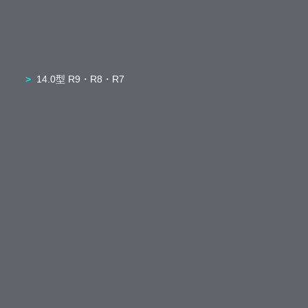
14.0型 R9・R8・R7