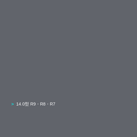
14.0型 R9・R8・R7