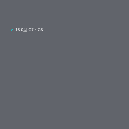
16.0型 C7・C6