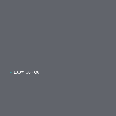
13.3型 G8・G6