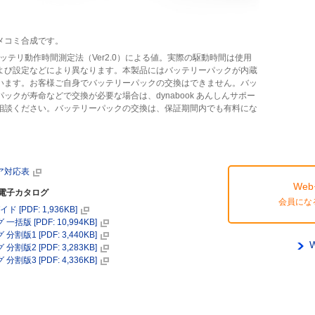
メコミ合成です。
TAバッテリ動作時間測定法（Ver2.0）による値。実際の駆動時間は使用
よび設定などにより異なります。本製品にはバッテリーパックが内蔵
います。お客様ご自身でバッテリーパックの交換はできません。バッ
パックが寿命などで交換が必要な場合は、dynabook あんしんサポー
相談ください。バッテリーパックの交換は、保証期間内でも有料にな
。
ア対応表
Web
/電子カタログ
会員にな
イド [PDF: 1,936KB]
括版 [PDF: 10,994KB]
割版1 [PDF: 3,440KB]
割版2 [PDF: 3,283KB]
割版3 [PDF: 4,336KB]