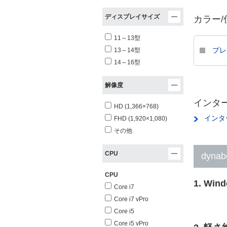
ディスプレイサイズ
カラー/
11～13型
プレ
13～14型
14～16型
解像度
インター
HD (1,366×768)
インタ
FHD (1,920×1,080)
その他
CPU
dyna
CPU
1. Win
Core i7
Core i7 vPro
Core i5
Core i5 vPro