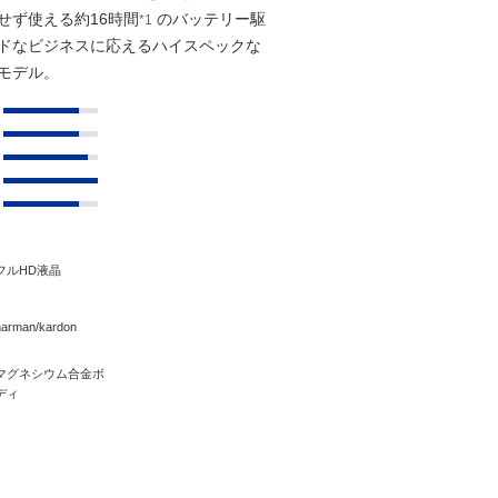
せず使える約16時間
のバッテリー駆
*1
ドなビジネスに応えるハイスペックな
モデル。
フルHD液晶
harman/kardon
マグネシウム合金ボ
ディ