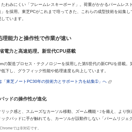
くたわみにくい「フレームレスキーボード」。荷重がかかるパームレス
造」を採用。東芝PCがこれまで培ってきた、これらの成型技術を結集し
現しています。
い処理能力と操作性で作業が速い
省電力と高速処理。新世代CPU搭載
nmの製造プロセス・テクノロジーを採用した第5世代の新CPUを搭載。第
が低下し、グラフィック性能や処理速度も向上しています。
は「東芝ノートPC30年の技術力とサポート力を結集➀」へ
パッドの操作性が進化
クリック感と、スムーズなカーソル移動、ズーム機能
を備え、より快
＊2
リックパッドに手が触れても、カーソルが誤動作しない「パームリジェ
le Chromeでは非対応です。