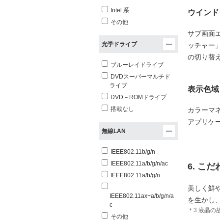
Intel 系
ウインド
その他
サブ画面
光学ドライブ
ッチャー
の切り替
ブルーレイドライブ
DVDスーパーマルチド
ライブ
表示色域
DVD－ROMドライブ
搭載なし
カラーマネ
アプリケ
無線LAN
IEEE802.11b/g/n
IEEE802.11a/b/g/n/ac
6. こ
IEEE802.11a/b/g/n
美しく鮮や
IEEE802.11ax+a/b/g/n/a
を生かし
c
＊3 液晶
その他