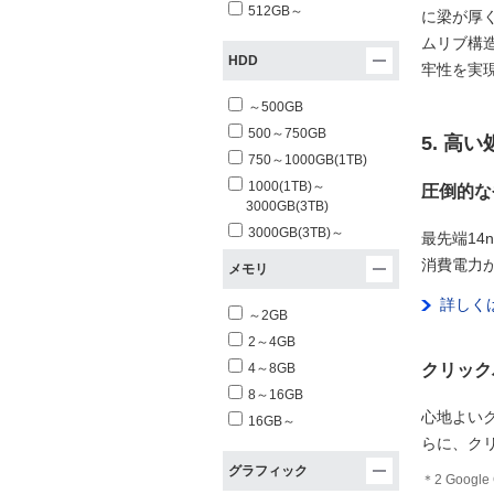
512GB～
に梁が厚
ムリブ構
HDD
牢性を実
～500GB
500～750GB
5. 高
750～1000GB(1TB)
1000(1TB)～
圧倒的な
3000GB(3TB)
3000GB(3TB)～
最先端14
消費電力
メモリ
詳しく
～2GB
2～4GB
クリック
4～8GB
8～16GB
心地よい
16GB～
らに、ク
グラフィック
＊2 Goog