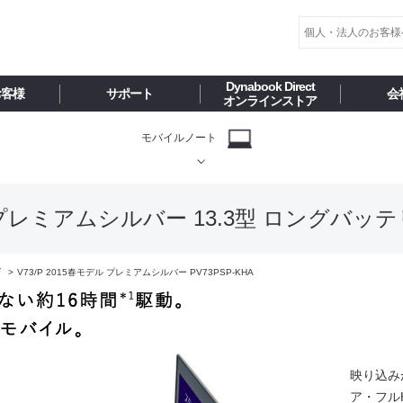
Dynabook Direct
お客様
サポート
会
オンラインストア
モバイルノート
ル プレミアムシルバー 13.3型 ロングバッテリー
ズ
V73/P 2015春モデル プレミアムシルバー PV73PSP-KHA
映り込み
ア・フル