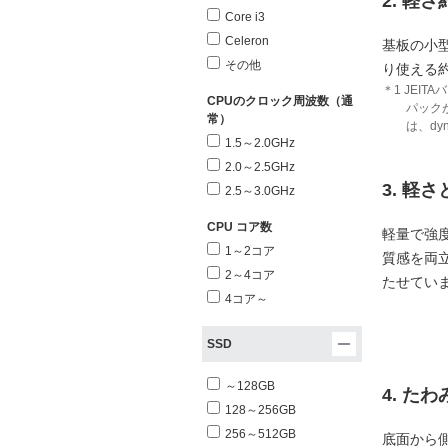
2. 軽
Core i3
Celeron
基板の小
その他
り使える約
＊1 JEI
CPUのクロック周波数（通
パック
常）
は、d
1.5～2.0GHz
2.0～2.5GHz
3. 
2.5～3.0GHz
CPU コア数
軽量で強
1～2コア
質感を両
2～4コア
たせてい
4コア～
SSD
～128GB
4. た
128～256GB
256～512GB
底面から