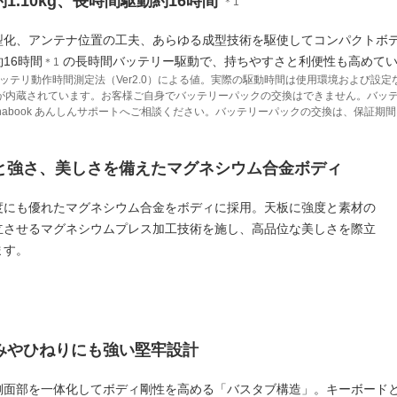
さ約1.10kg、長時間駆動約16時間
＊1
型化、アンテナ位置の工夫、あらゆる成型技術を駆使してコンパクトボ
16時間
の長時間バッテリー駆動で、持ちやすさと利便性も高めて
＊1
TAバッテリ動作時間測定法（Ver2.0）による値。実際の駆動時間は使用環境および
が内蔵されています。お客様ご自身でバッテリーパックの交換はできません。バッ
ynabook あんしんサポートへご相談ください。バッテリーパックの交換は、保証期
軽さと強さ、美しさを備えたマグネシウム合金ボディ
度にも優れたマグネシウム合金をボディに採用。天板に強度と素材の
立させるマグネシウムプレス加工技術を施し、高品位な美しさを際立
ます。
わみやひねりにも強い堅牢設計
側面部を一体化してボディ剛性を高める「バスタブ構造」。キーボード