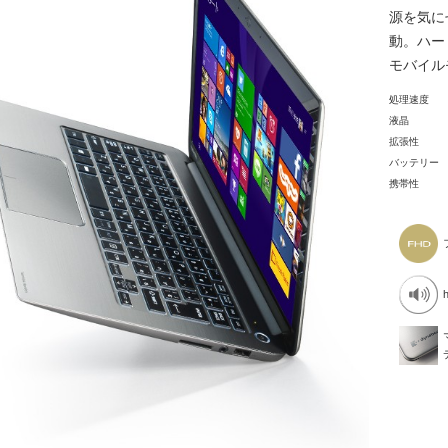
源を気に
動。ハー
モバイル
処理速度
液晶
拡張性
バッテリー
携帯性