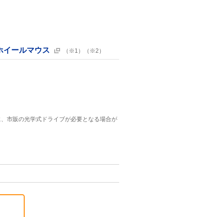
ホイールマウス
（※1）（※2）
に、市販の光学式ドライブが必要となる場合が