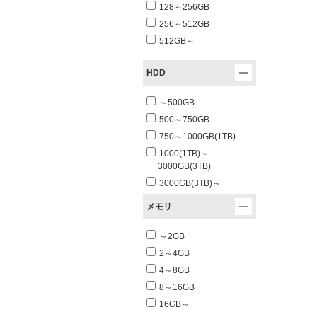
128～256GB
256～512GB
512GB～
HDD
～500GB
500～750GB
750～1000GB(1TB)
1000(1TB)～
3000GB(3TB)
3000GB(3TB)～
メモリ
～2GB
2～4GB
4～8GB
8～16GB
16GB～