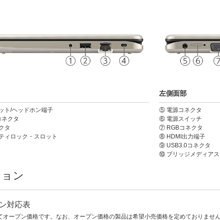
左側面部
ット/ヘッドホン端子
⑤ 電源コネクタ
0コネクタ
⑥ 電源スイッチ
ネクタ
⑦ RGBコネクタ
リティロック・スロット
⑧ HDMI出力端子
⑨ USB3.0コネクタ
⑩ ブリッジメディア
ション
ン対応表
てオープン価格です。なお、オープン価格の製品は希望小売価格を定めておりません。