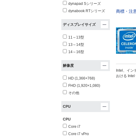
dynapad Sシリーズ
商標・注
dynabook RTシリーズ
ディスプレイサイズ
11～13型
13～14型
14～16型
解像度
Intel、イン
おける Int
HD (1,366×768)
FHD (1,920×1,080)
その他
CPU
CPU
Core i7
Core i7 vPro