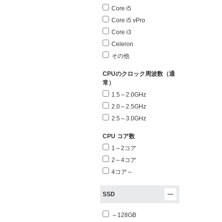
Core i5
Core i5 vPro
Core i3
Celeron
その他
CPUのクロック周波数（通
常）
1.5～2.0GHz
2.0～2.5GHz
2.5～3.0GHz
CPU コア数
1～2コア
2～4コア
4コア～
SSD
～128GB