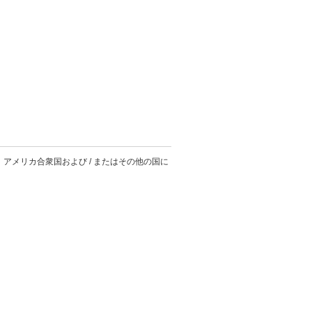
。
o Inside は、アメリカ合衆国および / またはその他の国に