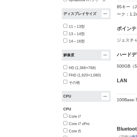
dynabook RTシリーズ
85キー（
ーク：1.2
ディスプレイサイズ
11～13型
ポインテ
13～14型
ジェスチ
14～16型
ハードデ
解像度
500GB（5
HD (1,366×768)
FHD (1,920×1,080)
LAN
その他
CPU
100Base
CPU
Core i7
Core i7 vPro
Bluetoo
Core i5
（詳細は
使