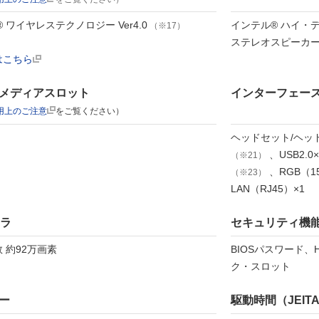
th® ワイヤレステクノロジー Ver4.0
インテル® ハイ・
（※17）
ステレオスピーカ
はこちら
メディアスロット
インターフェー
用上のご注意
をご覧ください）
ヘッドセット/ヘッ
、USB2.0×
（※21）
、RGB（15
（※23）
LAN（RJ45）×1
メラ
セキュリティ機
 約92万画素
BIOSパスワード
ク・スロット
ー
駆動時間（JEIT