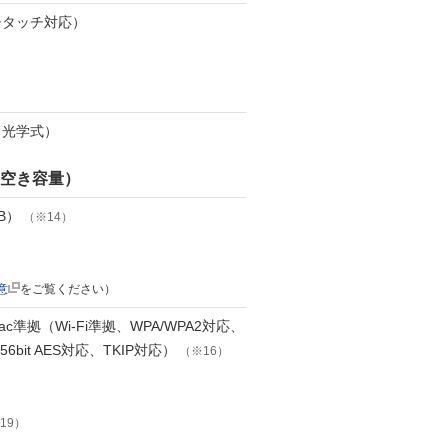
チタッチ対応）
ス（光学式）
（空き容量）
B）
（※14）
意
をご覧ください）
g/n/ac準拠（Wi-Fi準拠、WPA/WPA2対応、
256bit AES対応、TKIP対応）
（※16）
19）