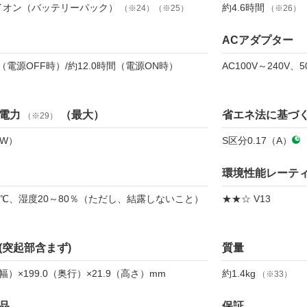
イオン（バッテリーパック）
約4.6時間
（※24）（※25）
（※26）
ACアダプター
間（電源OFF時）/約12.0時間（電源ON時）
AC100V～240V、50
電力
（最大）
省エネ法に基づ
（※29）
5W）
S区分0.17（A）
環境性能レーテ
5℃、湿度20～80％（ただし、結露しないこと）
★★☆ V13
(突起部含まず)
質量
（幅）×199.0（奥行）×21.9（高さ）mm
約1.4kg
（※33）
品
保証