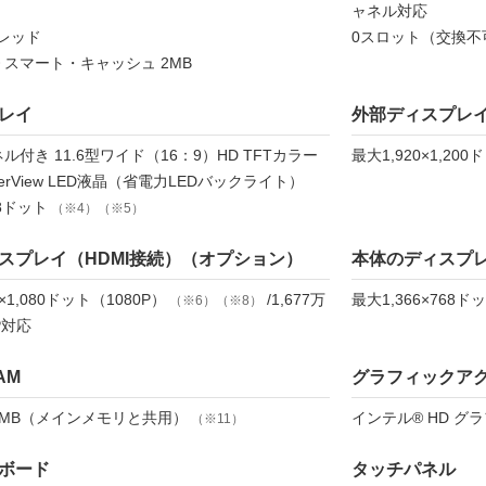
）
ャネル対応
スレッド
0スロット（交換不
 スマート・キャッシュ 2MB
レイ
外部ディスプレイ
ル付き 11.6型ワイド（16：9）HD TFTカラー
最大1,920×1,200
SuperView LED液晶（省電力LEDバックライト）
68ドット
（※4）（※5）
スプレイ（HDMI接続）（オプション）
本体のディスプ
0×1,080ドット（1080P）
/1,677万
最大1,366×768ド
（※6）（※8）
P対応
AM
グラフィックア
01MB（メインメモリと共用）
インテル® HD グ
（※11）
ボード
タッチパネル