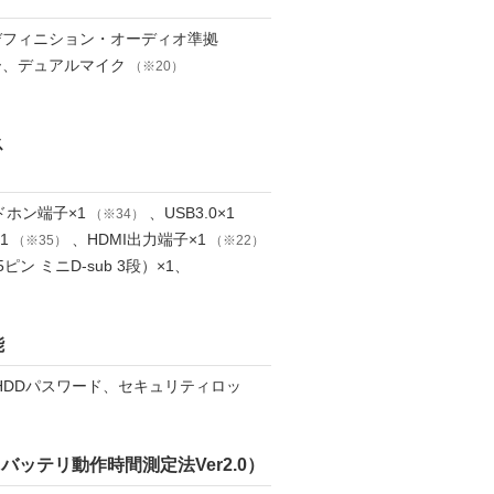
デフィニション・オーディオ準拠
ー、デュアルマイク
（※20）
ス
ドホン端子×1
、USB3.0×1
（※34）
1
、HDMI出力端子×1
（※35）
（※22）
ピン ミニD-sub 3段）×1、
能
、HDDパスワード、セキュリティロッ
Aバッテリ動作時間測定法Ver2.0）