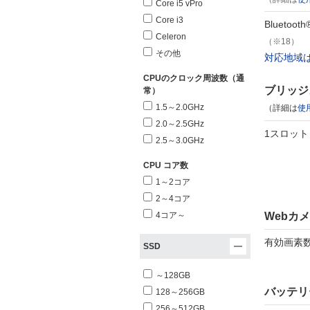
Core i5 vPro
Core i3
Bluetoo
Celeron
（※18）
その他
対応地域
CPUのクロック周波数（通
ブリッジ
常）
1.5～2.0GHz
（詳細は
使
2.0～2.5GHz
1スロット
2.5～3.0GHz
CPU コア数
1～2コア
2～4コア
Webカ
4コア～
有効画素数
SSD
～128GB
バッテリ
128～256GB
256～512GB