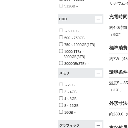
リチウム
512GB～
充電時間
HDD
約4.0時
～500GB
（※27）
500～750GB
750～1000GB(1TB)
標準消費
1000(1TB)～
3000GB(3TB)
約7W（4
3000GB(3TB)～
環境条件
メモリ
温度5～3
～2GB
（※31）
2～4GB
4～8GB
外形寸法
8～16GB
16GB～
約289.0
グラフィック
主な付属