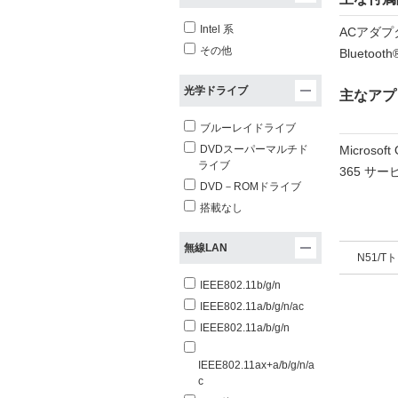
Intel 系
ACアダ
その他
Blueto
光学ドライブ
主なアプ
ブルーレイドライブ
Microsoft
DVDスーパーマルチド
ライブ
365 サー
DVD－ROMドライブ
搭載なし
無線LAN
N51/T
IEEE802.11b/g/n
IEEE802.11a/b/g/n/ac
IEEE802.11a/b/g/n
IEEE802.11ax+a/b/g/n/a
c