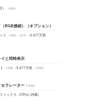
可）
（※3）
（RGB接続）（オプション）
ドット
/1,677万色
（※6）（※7）
レイと同時表示
ット
/1,677万色
（※9）
（※10）
クセラレーター
（※12）
ラフィックス（CPUに内蔵）