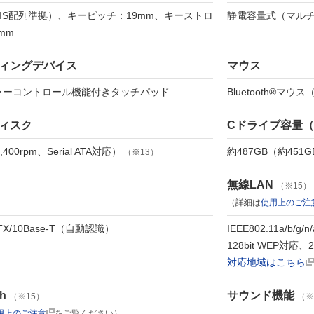
JIS配列準拠）、キーピッチ：19mm、キーストロ
静電容量式（マル
mm
ィングデバイス
マウス
ャーコントロール機能付きタッチパッド
Bluetooth®マウ
ィスク
Cドライブ容量
,400rpm、Serial ATA対応）
約487GB（約451G
（※13）
無線LAN
（※15）
（詳細は
使用上のご注
-TX/10Base-T（自動認識）
IEEE802.11a/b/
128bit WEP対応、
対応地域はこちら
th
サウンド機能
（※15）
（※
用上のご注意
をご覧ください）