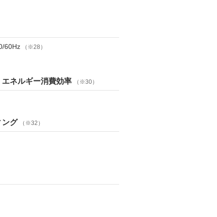
/60Hz
（※28）
くエネルギー消費効率
（※30）
ィング
（※32）