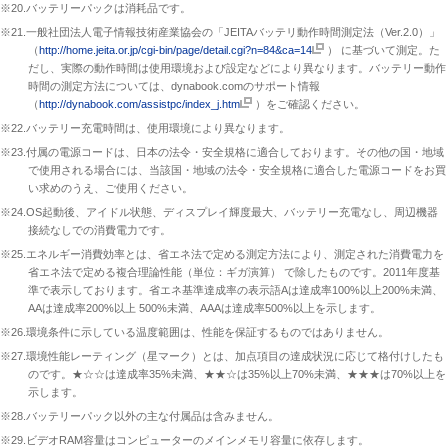
※20.バッテリーパックは消耗品です。
※21.一般社団法人電子情報技術産業協会の「JEITAバッテリ動作時間測定法（Ver.2.0）」
（
http://home.jeita.or.jp/cgi-bin/page/detail.cgi?n=84&ca=14
） に基づいて測定。た
だし、実際の動作時間は使用環境および設定などにより異なります。バッテリー動作
時間の測定方法については、dynabook.comのサポート情報
（
http://dynabook.com/assistpc/index_j.htm
）をご確認ください。
※22.バッテリー充電時間は、使用環境により異なります。
※23.付属の電源コードは、日本の法令・安全規格に適合しております。その他の国・地域
で使用される場合には、当該国・地域の法令・安全規格に適合した電源コードをお買
い求めのうえ、ご使用ください。
※24.OS起動後、アイドル状態、ディスプレイ輝度最大、バッテリー充電なし、周辺機器
接続なしでの消費電力です。
※25.エネルギー消費効率とは、省エネ法で定める測定方法により、測定された消費電力を
省エネ法で定める複合理論性能（単位：ギガ演算） で除したものです。2011年度基
準で表示しております。省エネ基準達成率の表示語Aは達成率100%以上200%未満、
AAは達成率200%以上 500%未満、AAAは達成率500%以上を示します。
※26.環境条件に示している温度範囲は、性能を保証するものではありません。
※27.環境性能レーティング（星マーク）とは、加点項目の達成状況に応じて格付けしたも
のです。★☆☆は達成率35%未満、★★☆は35%以上70%未満、★★★は70%以上を
示します。
※28.バッテリーパック以外の主な付属品は含みません。
※29.ビデオRAM容量はコンピューターのメインメモリ容量に依存します。