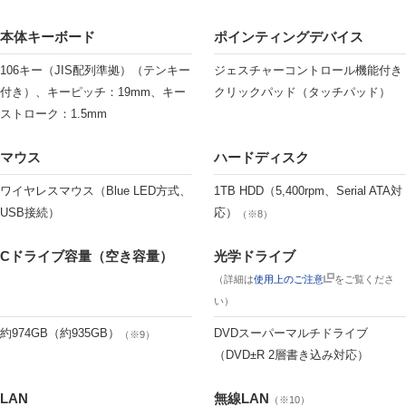
本体キーボード
ポインティングデバイス
106キー（JIS配列準拠）（テンキー
ジェスチャーコントロール機能付き
付き）、キーピッチ：19mm、キー
クリックパッド（タッチパッド）
ストローク：1.5mm
マウス
ハードディスク
ワイヤレスマウス（Blue LED方式、
1TB HDD（5,400rpm、Serial ATA対
USB接続）
応）
（※8）
Cドライブ容量（空き容量）
光学ドライブ
（詳細は
使用上のご注意
をご覧くださ
い）
約974GB（約935GB）
DVDスーパーマルチドライブ
（※9）
（DVD±R 2層書き込み対応）
LAN
無線LAN
（※10）