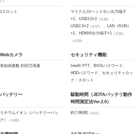
い）
1スロット
マイク入力/ヘッドホン出力端子
×1、USB3.0×2
、
（※16）
USB2.0×2
、LAN（RJ45）
（※17）
×1、HDMI®出力端子×1
（※18）
（※19）
Webカメラ
セキュリティ機能
有効画素数 約92万画素
Intel® PTT、BIOSパスワード、
HDDパスワード、セキュリティロッ
ク・スロット
バッテリー
駆動時間（JEITAバッテリ動作
時間測定法Ver.2.0）
リチウムイオン（バッテリーパッ
約7.0時間
（※21）
ク）
（※20）