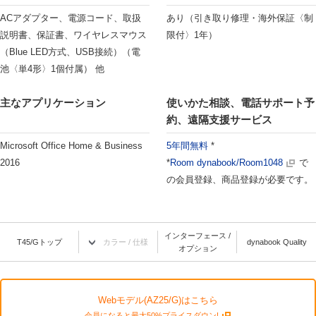
ACアダプター、電源コード、取扱
あり（引き取り修理・海外保証〈制
説明書、保証書、ワイヤレスマウス
限付〉1年）
（Blue LED方式、USB接続）（電
池〈単4形〉1個付属） 他
主なアプリケーション
使いかた相談、電話サポート予
約、遠隔支援サービス
Microsoft Office Home & Business
5年間無料
*
2016
*
Room dynabook/Room1048
で
の会員登録、商品登録が必要です。
インターフェース /
T45/Gトップ
カラー / 仕様
dynabook Quality
オプション
Webモデル(AZ25/G)はこちら
会員になると最大50%プライスダウン!