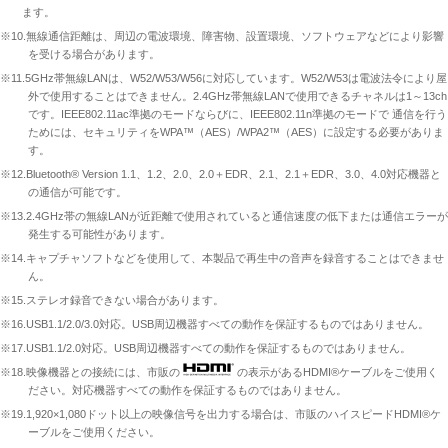
ます。
※10.無線通信距離は、周辺の電波環境、障害物、設置環境、ソフトウェアなどにより影響
を受ける場合があります。
※11.5GHz帯無線LANは、W52/W53/W56に対応しています。W52/W53は電波法令により屋
外で使用することはできません。2.4GHz帯無線LANで使用できるチャネルは1～13ch
です。IEEE802.11ac準拠のモードならびに、IEEE802.11n準拠のモードで 通信を行う
ためには、セキュリティをWPA™（AES）/WPA2™（AES）に設定する必要がありま
す。
※12.Bluetooth® Version 1.1、1.2、2.0、2.0＋EDR、2.1、2.1＋EDR、3.0、4.0対応機器と
の通信が可能です。
※13.2.4GHz帯の無線LANが近距離で使用されていると通信速度の低下または通信エラーが
発生する可能性があります。
※14.キャプチャソフトなどを使用して、本製品で再生中の音声を録音することはできませ
ん。
※15.ステレオ録音できない場合があります。
※16.USB1.1/2.0/3.0対応。USB周辺機器すべての動作を保証するものではありません。
※17.USB1.1/2.0対応。USB周辺機器すべての動作を保証するものではありません。
※18.映像機器との接続には、市販の
の表示があるHDMI®ケーブルをご使用く
ださい。対応機器すべての動作を保証するものではありません。
※19.1,920×1,080ドット以上の映像信号を出力する場合は、市販のハイスピードHDMI®ケ
ーブルをご使用ください。