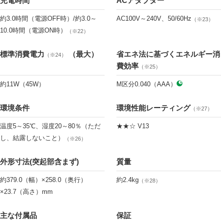
充電時間
ACアダプター
約3.0時間（電源OFF時）/約3.0～
AC100V～240V、50/60Hz
（※23）
10.0時間（電源ON時）
（※22）
標準消費電力
（最大）
省エネ法に基づくエネルギー消
（※24）
費効率
（※25）
約11W（45W）
M区分0.040（AAA）
環境条件
環境性能レーティング
（※27）
温度5～35℃、湿度20～80％（ただ
★★☆ V13
し、結露しないこと）
（※26）
外形寸法(突起部含まず)
質量
約379.0（幅）×258.0（奥行）
約2.4kg
（※28）
×23.7（高さ）mm
主な付属品
保証