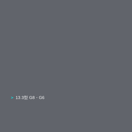
13.3型 G8・G6