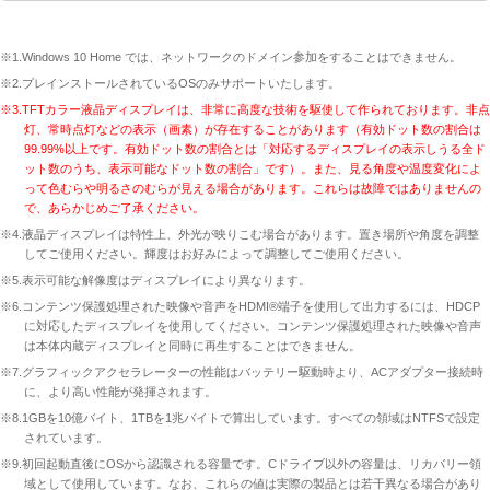
※1.Windows 10 Home では、ネットワークのドメイン参加をすることはできません。
※2.プレインストールされているOSのみサポートいたします。
※3.TFTカラー液晶ディスプレイは、非常に高度な技術を駆使して作られております。非点
灯、常時点灯などの表示（画素）が存在することがあります（有効ドット数の割合は
99.99%以上です。有効ドット数の割合とは「対応するディスプレイの表示しうる全ド
ット数のうち、表示可能なドット数の割合」です）。また、見る角度や温度変化によ
って色むらや明るさのむらが見える場合があります。これらは故障ではありませんの
で、あらかじめご了承ください。
※4.液晶ディスプレイは特性上、外光が映りこむ場合があります。置き場所や角度を調整
してご使用ください。輝度はお好みによって調整してご使用ください。
※5.表示可能な解像度はディスプレイにより異なります。
※6.コンテンツ保護処理された映像や音声をHDMI®端子を使用して出力するには、HDCP
に対応したディスプレイを使用してください。コンテンツ保護処理された映像や音声
は本体内蔵ディスプレイと同時に再生することはできません。
※7.グラフィックアクセラレーターの性能はバッテリー駆動時より、ACアダプター接続時
に、より高い性能が発揮されます。
※8.1GBを10億バイト、1TBを1兆バイトで算出しています。すべての領域はNTFSで設定
されています。
※9.初回起動直後にOSから認識される容量です。Cドライブ以外の容量は、リカバリー領
域として使用しています。なお、これらの値は実際の製品とは若干異なる場合があり