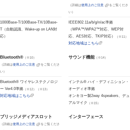
（詳細は
使用上のご注意
をご覧くださ
い）
1000Base-T/100Base-TX/10Base-
IEEE802.11a/b/g/n/ac準拠
T（自動認識、Wake-up on LAN対
（WPA™/WPA2™対応、WEP対
応）
応、AES対応、TKIP対応）
（※11）
対応地域はこちら
Bluetooth®
サウンド機能
（※10）
（※14）
（詳細は
使用上のご注意
をご覧くださ
い）
Bluetooth® ワイヤレステクノロジ
インテル® ハイ・デフィニション・
ー Ver4.0準拠
オーディオ準拠
（※12）（※13）
対応地域はこちら
オンキヨー製2way 4speakers、デュ
アルマイク
（※15）
ブリッジメディアスロット
インターフェース
（詳細は
使用上のご注意
をご覧くださ