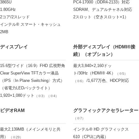
3865U
PC4-17000（DDR4-2133）対応
1.80GHz
SDRAM、デュアルチャネル対応
2コア/2スレッド
2スロット（空きスロット×1）
インテル® スマート・キャッシュ
2MB
ディスプレイ
外部ディスプレイ（HDMI®接
続）（オプション）
15.6型ワイド（16:9）FHD 広視野角
最大3,840×2,160ドッ
Clear SuperView TFTカラー液晶
ト/30Hz（HDMI® 4K）
（※5）
（IPS〈In Plane Switching〉方式）
/1,677万色、HDCP対応
（※6）
（省電力LEDバックライト）
1,920×1,080ドット
（※3）（※4）
ビデオRAM
グラフィックアクセラレーター
（※7）
最大2,139MB（メインメモリと共
インテル® HD グラフィックス
用）
610（CPUに内蔵）
（※29）