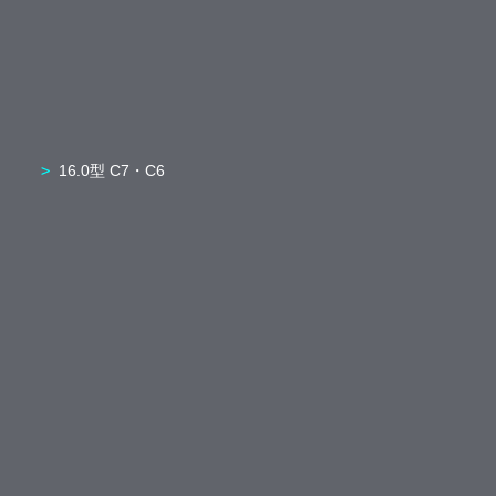
16.0型 C7・C6