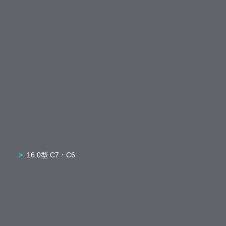
16.0型 C7・C6