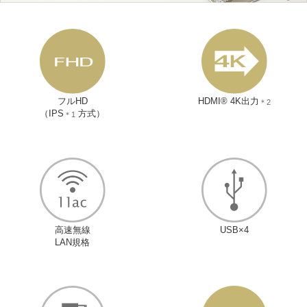
フルHD
HDMI® 4K出力
＊2
（IPS
方式）
＊1
高速無線
USB×4
LAN規格