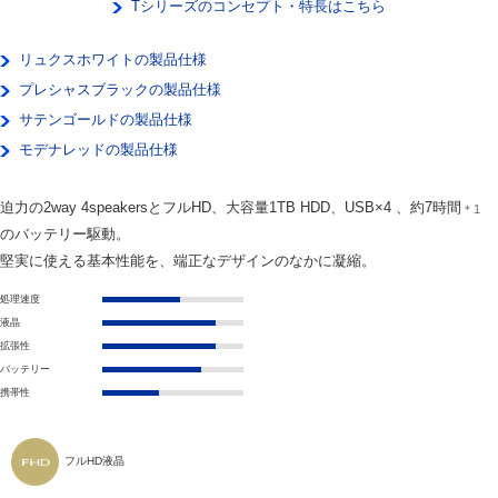
Tシリーズのコンセプト・特長はこちら
リュクスホワイトの製品仕様
プレシャスブラックの製品仕様
サテンゴールドの製品仕様
モデナレッドの製品仕様
迫力の2way 4speakersとフルHD、大容量1TB HDD、USB×4 、約7時間
＊1
のバッテリー駆動。
堅実に使える基本性能を、端正なデザインのなかに凝縮。
処理速度
液晶
拡張性
バッテリー
携帯性
フルHD液晶