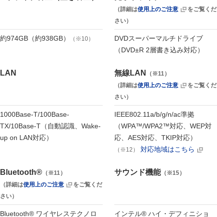
（詳細は
使用上のご注意
をご覧くだ
さい）
約974GB（約938GB）
DVDスーパーマルチドライブ
（※10）
（DVD±R 2層書き込み対応）
LAN
無線LAN
（※11）
（詳細は
使用上のご注意
をご覧くだ
さい）
1000Base-T/100Base-
IEEE802.11a/b/g/n/ac準拠
TX/10Base-T（自動認識、Wake-
（WPA™/WPA2™対応、WEP対
up on LAN対応）
応、AES対応、TKIP対応）
対応地域はこちら
（※12）
Bluetooth®
サウンド機能
（※11）
（※15）
（詳細は
使用上のご注意
をご覧くだ
さい）
Bluetooth® ワイヤレステクノロ
インテル® ハイ・デフィニショ