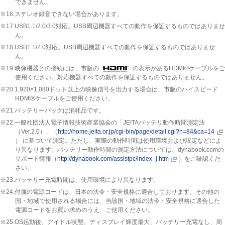
できません。
※16.ステレオ録音できない場合があります。
※17.USB1.1/2.0/3.0対応。USB周辺機器すべての動作を保証するものではありませ
ん。
※18.USB1.1/2.0対応。USB周辺機器すべての動作を保証するものではありませ
ん。
※19.映像機器との接続には、市販の
の表示があるHDMI®ケーブルをご
使用ください。対応機器すべての動作を保証するものではありません。
※20.1,920×1,080ドット以上の映像信号を出力する場合は、市販のハイスピード
HDMI®ケーブルをご使用ください。
※21.バッテリーパックは消耗品です。
※22.一般社団法人電子情報技術産業協会の「JEITAバッテリ動作時間測定法
（Ver.2.0）」（
http://home.jeita.or.jp/cgi-bin/page/detail.cgi?n=84&ca=14
） に基づいて測定。ただし、実際の動作時間は使用環境および設定などによ
り異なります。バッテリー動作時間の測定方法については、dynabook.comの
サポート情報（
http://dynabook.com/assistpc/index_j.htm
）をご確認くだ
さい。
※23.バッテリー充電時間は、使用環境により異なります。
※24.付属の電源コードは、日本の法令・安全規格に適合しております。その他の
国・地域で使用される場合には、当該国・地域の法令・安全規格に適合した
電源コードをお買い求めのうえ、ご使用ください。
※25.OS起動後、アイドル状態、ディスプレイ輝度最大、バッテリー充電なし、周