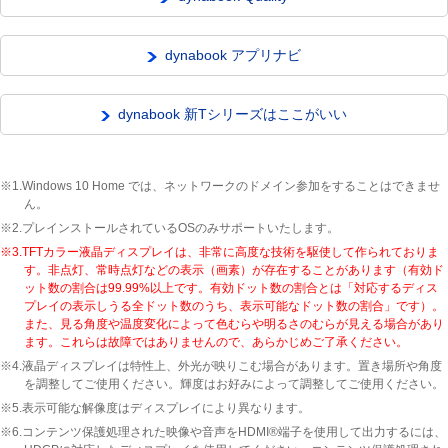
dynabook アプリナビ
dynabook 新Tシリーズはここがいい
※1.Windows 10 Home では、ネットワークのドメイン参加をすることはできませ
ん。
※2.プレインストールされているOSのみサポートいたします。
※3.TFTカラー液晶ディスプレイは、非常に高度な技術を駆使して作られておりま
す。非点灯、常時点灯などの表示（画素）が存在することがあります（有効ド
ット数の割合は99.99%以上です。有効ドット数の割合とは「対応するディス
プレイの表示しうる全ドット数のうち、表示可能なドット数の割合」です）。
また、見る角度や温度変化によって色むらや明るさのむらが見える場合があり
ます。これらは故障ではありませんので、あらかじめご了承ください。
※4.液晶ディスプレイは特性上、外光が映りこむ場合があります。置き場所や角度
を調整してご使用ください。輝度はお好みによって調整してご使用ください。
※5.表示可能な解像度はディスプレイにより異なります。
※6.コンテンツ保護処理された映像や音声をHDMI®端子を使用して出力するには、