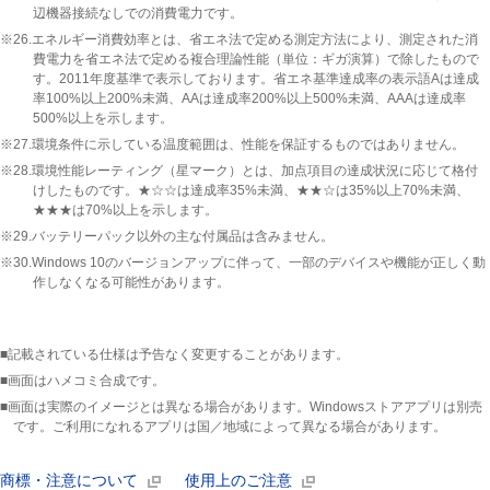
辺機器接続なしでの消費電力です。
※26.エネルギー消費効率とは、省エネ法で定める測定方法により、測定された消
費電力を省エネ法で定める複合理論性能（単位：ギガ演算）で除したもので
す。2011年度基準で表示しております。省エネ基準達成率の表示語Aは達成
率100%以上200%未満、AAは達成率200%以上500%未満、AAAは達成率
500%以上を示します。
※27.環境条件に示している温度範囲は、性能を保証するものではありません。
※28.環境性能レーティング（星マーク）とは、加点項目の達成状況に応じて格付
けしたものです。★☆☆は達成率35%未満、★★☆は35%以上70%未満、
★★★は70%以上を示します。
※29.バッテリーパック以外の主な付属品は含みません。
※30.Windows 10のバージョンアップに伴って、一部のデバイスや機能が正しく動
作しなくなる可能性があります。
■記載されている仕様は予告なく変更することがあります。
■画面はハメコミ合成です。
■画面は実際のイメージとは異なる場合があります。Windowsストアアプリは別売
です。ご利用になれるアプリは国／地域によって異なる場合があります。
商標・注意について
使用上のご注意