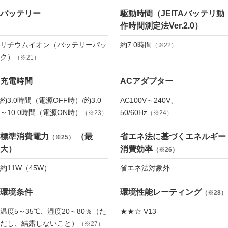
バッテリー
駆動時間（JEITAバッテリ動
作時間測定法Ver.2.0）
リチウムイオン（バッテリーパッ
約7.0時間
（※22）
ク）
（※21）
充電時間
ACアダプター
約3.0時間（電源OFF時）/約3.0
AC100V～240V、
～10.0時間（電源ON時）
50/60Hz
（※23）
（※24）
標準消費電力
（最
省エネ法に基づくエネルギー
（※25）
大）
消費効率
（※26）
約11W（45W）
省エネ法対象外
環境条件
環境性能レーティング
（※28）
温度5～35℃、湿度20～80％（た
★★☆ V13
だし、結露しないこと）
（※27）