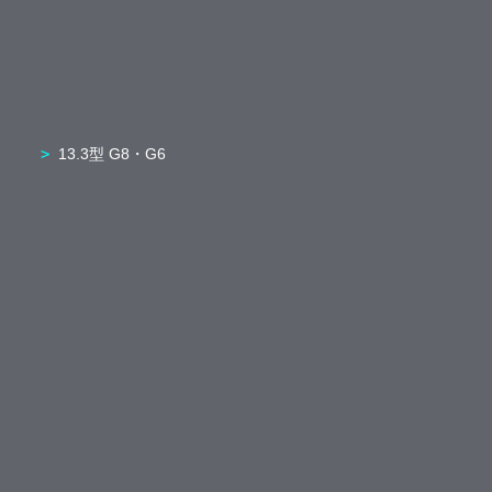
13.3型 G8・G6