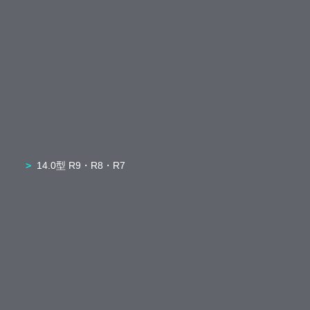
14.0型 R9・R8・R7