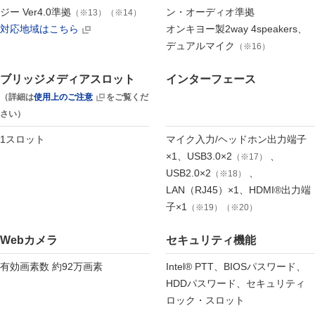
ジー Ver4.0準拠
ン・オーディオ準拠
（※13）（※14）
対応地域はこちら
オンキヨー製2way 4speakers、
デュアルマイク
（※16）
ブリッジメディアスロット
インターフェース
（詳細は
使用上のご注意
をご覧くだ
さい）
1スロット
マイク入力/ヘッドホン出力端子
×1、USB3.0×2
、
（※17）
USB2.0×2
、
（※18）
LAN（RJ45）×1、HDMI®出力端
子×1
（※19）（※20）
Webカメラ
セキュリティ機能
有効画素数 約92万画素
Intel® PTT、BIOSパスワード、
HDDパスワード、セキュリティ
ロック・スロット