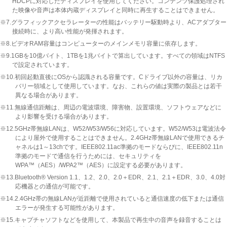
HDCPに対応したディスプレイを使用してください。コンテンツ保護処理され
た映像や音声は本体内蔵ディスプレイと同時に再生することはできません。
※7.グラフィックアクセラレーターの性能はバッテリー駆動時より、ACアダプター
接続時に、より高い性能が発揮されます。
※8.ビデオRAM容量はコンピューターのメインメモリ容量に依存します。
※9.1GBを10億バイト、1TBを1兆バイトで算出しています。すべての領域はNTFS
で設定されています。
※10.初回起動直後にOSから認識される容量です。Cドライブ以外の容量は、リカ
バリー領域として使用しています。なお、これらの値は実際の製品とは若干
異なる場合があります。
※11.無線通信距離は、周辺の電波環境、障害物、設置環境、ソフトウェアなどに
より影響を受ける場合があります。
※12.5GHz帯無線LANは、W52/W53/W56に対応しています。W52/W53は電波法令
により屋外で使用することはできません。2.4GHz帯無線LANで使用できるチ
ャネルは1～13chです。IEEE802.11ac準拠のモードならびに、IEEE802.11n
準拠のモードで通信を行うためには、セキュリティを
WPA™（AES）/WPA2™（AES）に設定する必要があります。
※13.Bluetooth® Version 1.1、1.2、2.0、2.0＋EDR、2.1、2.1＋EDR、3.0、4.0対
応機器との通信が可能です。
※14.2.4GHz帯の無線LANが近距離で使用されていると通信速度の低下または通信
エラーが発生する可能性があります。
※15.キャプチャソフトなどを使用して、本製品で再生中の音声を録音することは