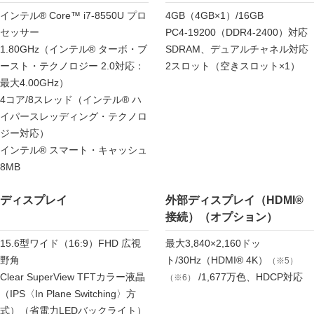
インテル® Core™ i7-8550U プロ
4GB（4GB×1）/16GB
セッサー
PC4-19200（DDR4-2400）対応
1.80GHz（インテル® ターボ・ブ
SDRAM、デュアルチャネル対応
ースト・テクノロジー 2.0対応：
2スロット（空きスロット×1）
最大4.00GHz）
4コア/8スレッド（インテル® ハ
イパースレッディング・テクノロ
ジー対応）
インテル® スマート・キャッシュ
8MB
ディスプレイ
外部ディスプレイ（HDMI®
接続）（オプション）
15.6型ワイド（16:9）FHD 広視
最大3,840×2,160ドッ
野角
ト/30Hz（HDMI® 4K）
（※5）
Clear SuperView TFTカラー液晶
/1,677万色、HDCP対応
（※6）
（IPS〈In Plane Switching〉方
式）（省電力LEDバックライト）