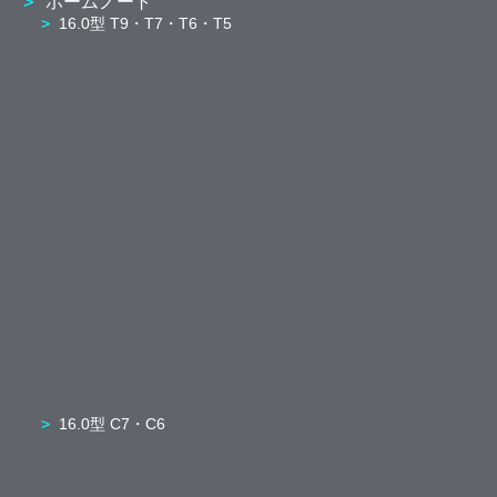
ホームノート
16.0型 T9・T7・T6・T5
16.0型 C7・C6