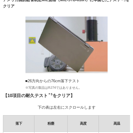
＊5
クリア
■26方向からの76cm落下テスト
※写真の製品はRJ74ではありません。
＊5
【10項目の耐久テスト
をクリア】
下の表は左右にスクロールします
落下
粉塵
高度
高温