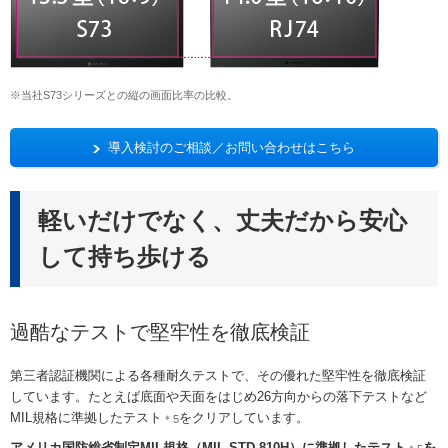
※当社S73シリーズとの縦の画面比率の比較。
導入検討のご相談／お問い合わせはこちら
軽いだけでなく、丈夫だから安心
して持ち歩ける
過酷なテストで堅牢性を徹底検証
第三者認証機関による各種耐久テストで、その優れた堅牢性を徹底検証
しています。たとえば底面や天面をはじめ26方向からの落下テストなど
MIL規格に準拠したテスト
をクリアしています。
＊5
アメリカ国防総省制定MIL規格（MIL-STD-810H）に準拠したテスト
を