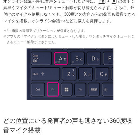
オンライン会議
中に音声をミュートしたい時に、
Fn
+
A
の操作で
＊4
素早くマイクのミュート/ミュート解除が切り替えられます。さらに、外
付けのマイクを使用しなくても、360度どの方向からの発言も収音できる
マイクを搭載。オンライン会議
などに威力を発揮します。
＊4
＊4：市販の専用アプリケーションが必要となります。
※アプリの「マイク」ボタンによりミュートした場合、ワンタッチマイクミュートに
よるミュート解除ができません。
どの位置にいる発言者の声も逃さない360度収
音マイク搭載