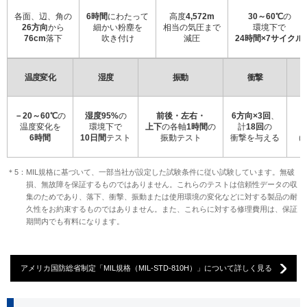
各面、辺、角の
6時間
にわたって
高度
4,572m
30～60℃
の
26方向
から
細かい粉塵を
相当の気圧まで
環境下で
76cm
落下
吹き付け
減圧
24時間×7サイクル
温度変化
湿度
振動
衝撃
－20～60℃
の
湿度95%
の
前後・左右・
6方向×3回
、
温度変化を
環境下で
上下
の各軸
1時間
の
計
18回
の
6時間
10日間
テスト
振動テスト
衝撃を与える
（
＊5：MIL規格に基づいて、一部当社が設定した試験条件に従い試験しています。無破
損、無故障を保証するものではありません。これらのテストは信頼性データの収
集のためであり、落下、衝撃、振動または使用環境の変化などに対する製品の耐
久性をお約束するものではありません。また、これらに対する修理費用は、保証
期間内でも有料になります。
アメリカ国防総省制定「MIL規格（MIL-STD-810H）」について詳しく見る