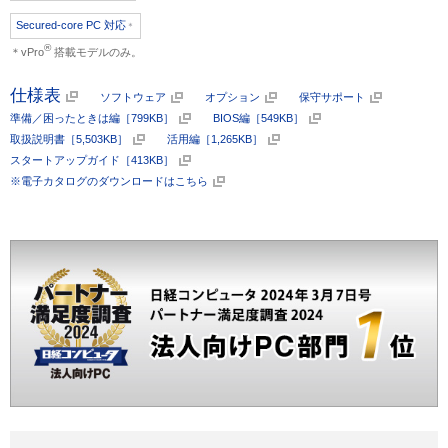
Secured-core PC 対応
＊
®
＊vPro
搭載モデルのみ。
仕様表
ソフトウェア
オプション
保守サポート
準備／困ったときは編［799KB］
BIOS編［549KB］
取扱説明書［5,503KB］
活用編［1,265KB］
スタートアップガイド［413KB］
※電子カタログのダウンロードはこちら