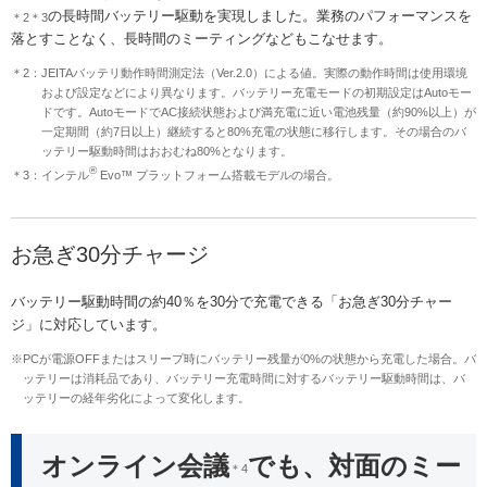
の長時間バッテリー駆動を実現しました。業務のパフォーマンスを
＊2＊3
落とすことなく、長時間のミーティングなどもこなせます。
＊2：JEITAバッテリ動作時間測定法（Ver.2.0）による値。実際の動作時間は使用環境
および設定などにより異なります。バッテリー充電モードの初期設定はAutoモー
ドです。AutoモードでAC接続状態および満充電に近い電池残量（約90%以上）が
一定期間（約7日以上）継続すると80%充電の状態に移行します。その場合のバ
ッテリー駆動時間はおおむね80%となります。
®
＊3：インテル
Evo™ プラットフォーム搭載モデルの場合。
お急ぎ30分チャージ
バッテリー駆動時間の約40％を30分で充電できる「お急ぎ30分チャー
ジ」に対応しています。
※PCが電源OFFまたはスリープ時にバッテリー残量が0%の状態から充電した場合。バ
ッテリーは消耗品であり、バッテリー充電時間に対するバッテリー駆動時間は、バ
ッテリーの経年劣化によって変化します。
オンライン会議
でも、対面のミー
＊4