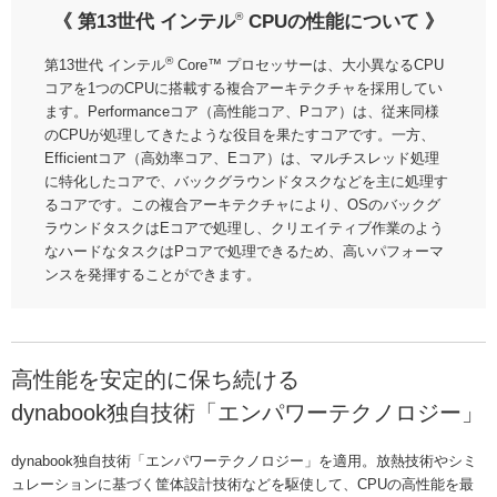
®
《 第13世代 インテル
CPUの性能について 》
®
第13世代 インテル
Core™ プロセッサーは、大小異なるCPU
コアを1つのCPUに搭載する複合アーキテクチャを採用してい
ます。Performanceコア（高性能コア、Pコア）は、従来同様
のCPUが処理してきたような役目を果たすコアです。一方、
Efficientコア（高効率コア、Eコア）は、マルチスレッド処理
に特化したコアで、バックグラウンドタスクなどを主に処理す
るコアです。この複合アーキテクチャにより、OSのバックグ
ラウンドタスクはEコアで処理し、クリエイティブ作業のよう
なハードなタスクはPコアで処理できるため、高いパフォーマ
ンスを発揮することができます。
高性能を安定的に保ち続ける
dynabook独自技術「エンパワーテクノロジー」
dynabook独自技術「エンパワーテクノロジー」を適用。放熱技術やシミ
ュレーションに基づく筐体設計技術などを駆使して、CPUの高性能を最