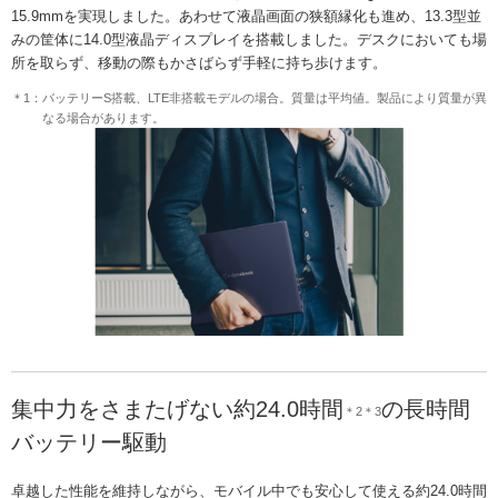
15.9mmを実現しました。あわせて液晶画面の狭額縁化も進め、13.3型並
みの筐体に14.0型液晶ディスプレイを搭載しました。デスクにおいても場
所を取らず、移動の際もかさばらず手軽に持ち歩けます。
＊1：バッテリーS搭載、LTE非搭載モデルの場合。質量は平均値。製品により質量が異
なる場合があります。
集中力をさまたげない約24.0時間
の長時間
＊2＊3
バッテリー駆動
卓越した性能を維持しながら、モバイル中でも安心して使える約24.0時間