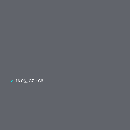
16.0型 C7・C6