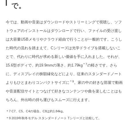
で。
今では、動画や音楽はダウンロードやストリーミングで視聴し、ソフ
トウェアのインストールはダウンロードで行い、ファイルの受け渡し
は大容量USBメモリやクラウド経由で行うことが一般的です。こうし
た時代の流れを踏まえて、Cシリーズは光学ドライブを搭載しないこ
とで、代わりに時代が求める新しい価値を手に入れました。それが、
＊7
15.6型ボディで、約19.9mmの薄さ、約1.79kg
の軽さです。さら
に、ディスプレイの狭額縁化などにより、従来のスタンダードノート
＊9
よりもひとまわりコンパクトサイズに
。家の中の好きな部屋で動画
や音楽配信サイトとつなげて好きなコンテンツや曲を楽しむことはも
ちろん、外出時の持ち運びもスムーズに行えます。
＊7 C7、C5、C4の場合。C8は約1.84kg。
＊9 2019年秋冬モデル スタンダードノート Tシリーズと比較して。