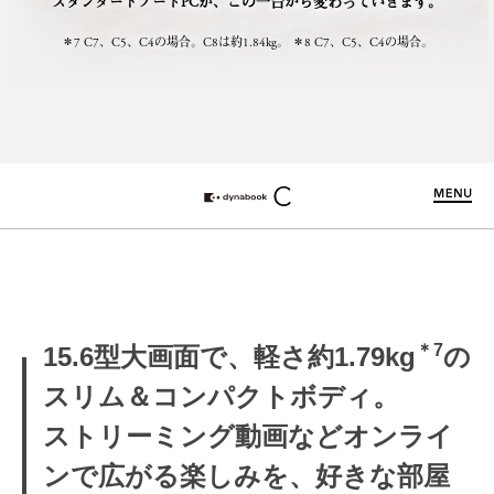
スタンダードノートPCが、この一台から変わっていきます。
＊7 C7、C5、C4の場合。C8は約1.84kg。 ＊8 C7、C5、C4の場合。
メ
ニ
ュ
ー
を
開
閉
す
る
機
能
紹
介
＊7
15.6型大画面で、軽さ約1.79kg
の
スリム＆コンパクトボディ。
ストリーミング動画などオンライ
ンで広がる楽しみを、好きな部屋