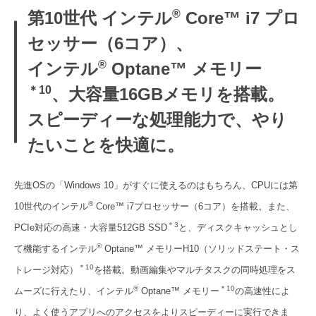
®
第10世代 インテル
Core™ i7 プロ
セッサー（6コア）、
®
インテル
Optane™ メモリー
＊10
、大容量16GBメモリを搭載。
スピーディーな処理能力で、やり
たいことを快適に。
先進OSの「Windows 10」がすぐに使えるのはもちろん、CPUには第
®
10世代のインテル
Core™ i7プロセッサー（6コア）を搭載。また、
＊3
PCIe対応の高速・大容量512GB SSD
と、ディスクキャッシュとし
®
て機能するインテル
Optane™ メモリーH10（ソリッドステート・ス
＊10
トレージ対応）
を搭載。動画編集やマルチタスクの同時処理をス
®
＊10
ムーズに行えたり、インテル
Optane™ メモリ
ー
の高速性によ
り、よく使うアプリへのアクセスをよりスピーディーに実行できま