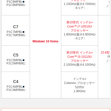
プロセッサー
■
P1C8MPBL
（I
1.10GHz(最大4.70GHz)
P1C8MPBW□
ノ
〈6コア〉
第10世代 インテル
®
C7
Core™ i7-10510U
プロセッサー
■
P1C7MPBL
1.80GHz(最大4.90GHz)
P1C7MPBW□
〈4コア〉
Windows 10 Home
第10世代 インテル
15.6型
®
C5
（IP
Core™ i3-10110U
■
P1C5MPBL
プロセッサー
ノ
P1C5MPBW□
2.10GHz(最大4.10GHz)
インテル
®
C4
Celeron
プロセッサー
®
■
P1C4MPBL
5205U
P1C4MPBW□
1.90GHz