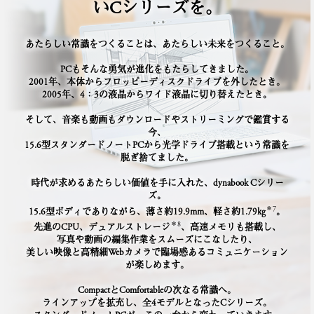
いCシリーズを。
あたらしい常識をつくることは、あたらしい未来をつくること。
PCもそんな勇気が進化をもたらしてきました。
2001年、本体からフロッピーディスクドライブを外したとき。
2005年、4：3の液晶からワイド液晶に切り替えたとき。
そして、音楽も動画もダウンロードやストリーミングで鑑賞する
今、
15.6型スタンダードノートPCから光学ドライブ搭載という常識を
脱ぎ捨てました。
時代が求めるあたらしい価値を手に入れた、dynabook Cシリー
ズ。
＊7
15.6型ボディでありながら、薄さ約19.9mm、軽さ約1.79kg
。
＊8
先進のCPU、デュアルストレージ
、高速メモリも搭載し、
写真や動画の編集作業をスムーズにこなしたり、
美しい映像と高精細Webカメラで臨場感あるコミュニケーション
が楽しめます。
CompactとComfortableの次なる常識へ。
ラインアップを拡充し、全4モデルとなったCシリーズ。