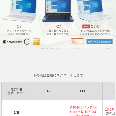
下の表は左右にスクロールします
モデル名
OS
CPU
デ
（型番・カラー）
第10世代 インテル
®
15.6型
Core™ i7-10710U
C8
高色純