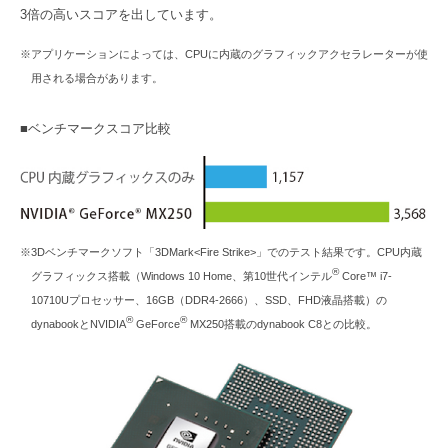
3倍の高いスコアを出しています。
※アプリケーションによっては、CPUに内蔵のグラフィックアクセラレーターが使
用される場合があります。
■ベンチマークスコア比較
※3Dベンチマークソフト「3DMark<Fire Strike>」でのテスト結果です。CPU内蔵
®
グラフィックス搭載（Windows 10 Home、第10世代インテル
Core™ i7-
10710Uプロセッサー、16GB（DDR4-2666）、SSD、FHD液晶搭載）の
®
®
dynabookとNVIDIA
GeForce
MX250搭載のdynabook C8との比較。