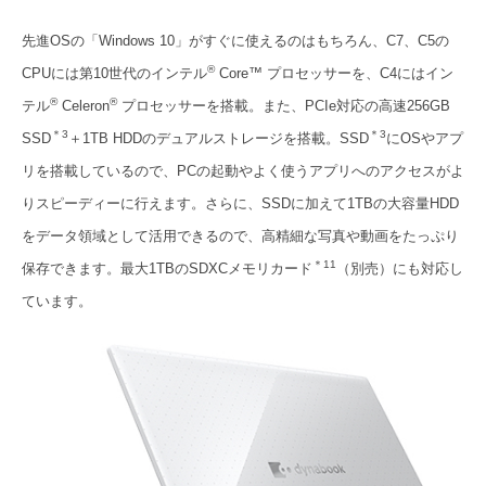
先進OSの「Windows 10」がすぐに使えるのはもちろん、C7、C5の
®
CPUには第10世代のインテル
Core™ プロセッサーを、C4にはイン
®
®
テル
Celeron
プロセッサーを搭載。また、PCIe対応の高速256GB
＊3
＊3
SSD
＋1TB HDDのデュアルストレージを搭載。SSD
にOSやアプ
リを搭載しているので、PCの起動やよく使うアプリへのアクセスがよ
りスピーディーに行えます。さらに、SSDに加えて1TBの大容量HDD
をデータ領域として活用できるので、高精細な写真や動画をたっぷり
＊11
保存できます。最大1TBのSDXCメモリカード
（別売）にも対応し
ています。