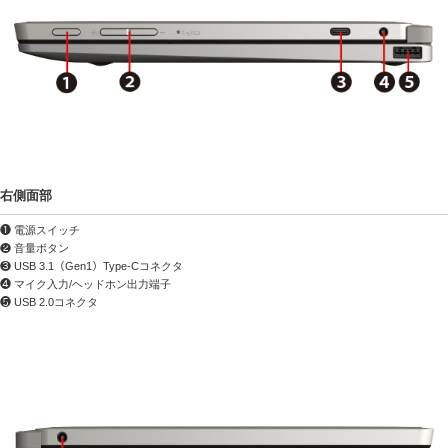
右側面部
❶ 電源スイッチ
❷ 音量ボタン
❸ USB 3.1（Gen1）Type-Cコネクタ
❹ マイク入力/ヘッドホン出力端子
❺ USB 2.0コネクタ