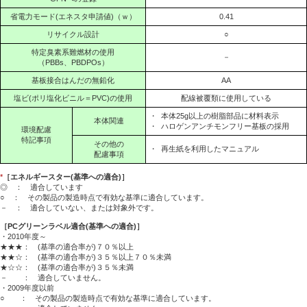
省電力モード(エネスタ申請値)（ｗ）
0.41
リサイクル設計
○
特定臭素系難燃材の使用
－
（PBBs、PBDPOs）
基板接合はんだの無鉛化
AA
塩ビ(ポリ塩化ビニル＝PVC)の使用
配線被覆類に使用している
・
本体25g以上の樹脂部品に材料表示
本体関連
・
ハロゲンアンチモンフリー基板の採用
環境配慮
特記事項
その他の
・
再生紙を利用したマニュアル
配慮事項
*
［エネルギースター(基準への適合)］
◎ ： 適合しています
○ ： その製品の製造時点で有効な基準に適合しています。
－ ： 適合していない、または対象外です。
［PCグリーンラベル適合(基準への適合)］
・2010年度～
★★★： (基準の適合率が)７０％以上
★★☆： (基準の適合率が)３５％以上７０％未満
★☆☆： (基準の適合率が)３５％未満
－ ： 適合していません。
・2009年度以前
○ ： その製品の製造時点で有効な基準に適合しています。