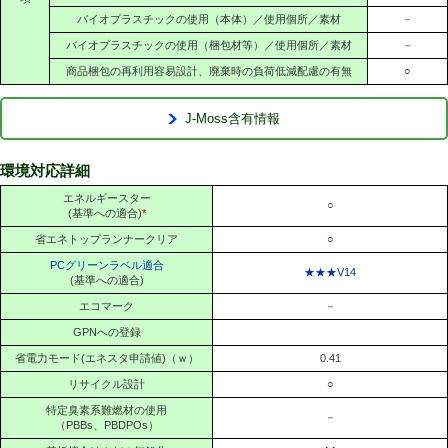
バイオプラスチックの使用（本体）／使用個所／素材
－
バイオプラスチックの使用（梱包材等）／使用個所／素材
－
商品梱包の再利用容易設計、廃棄時の負荷低減配慮の有無
○
J-Moss含有情報
環境対応詳細
エネルギースター
○
(基準への適合)
*
省エネトップランナークリア
○
PCグリーンラベル適合
★★★V14
(基準への適合)
エコマーク
－
GPNへの登録
省電力モード(エネスタ申請値)（ｗ）
0.41
リサイクル設計
○
特定臭素系難燃材の使用
－
（PBBs、PBDPOs）