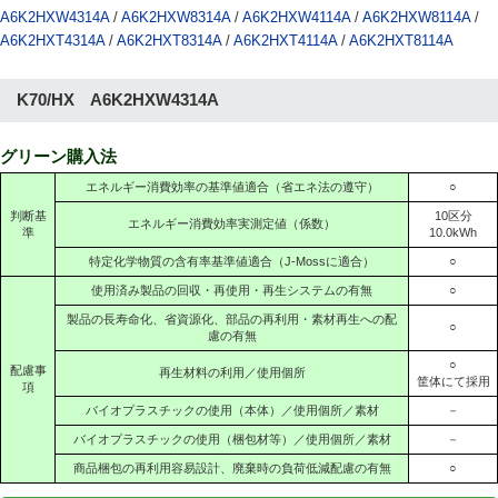
A6K2HXW4314A
/
A6K2HXW8314A
/
A6K2HXW4114A
/
A6K2HXW8114A
/
A6K2HXT4314A
/
A6K2HXT8314A
/
A6K2HXT4114A
/
A6K2HXT8114A
K70/HX A6K2HXW4314A
グリーン購入法
エネルギー消費効率の基準値適合（省エネ法の遵守）
○
判断基
10区分
エネルギー消費効率実測定値（係数）
準
10.0kWh
特定化学物質の含有率基準値適合（J-Mossに適合）
○
使用済み製品の回収・再使用・再生システムの有無
○
製品の長寿命化、省資源化、部品の再利用・素材再生への配
○
慮の有無
○
配慮事
再生材料の利用／使用個所
筐体にて採用
項
バイオプラスチックの使用（本体）／使用個所／素材
－
バイオプラスチックの使用（梱包材等）／使用個所／素材
－
商品梱包の再利用容易設計、廃棄時の負荷低減配慮の有無
○