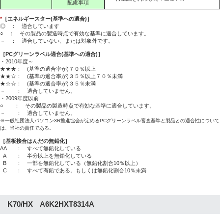
配慮事項
*
［エネルギースター(基準への適合)］
◎ ： 適合しています
○ ： その製品の製造時点で有効な基準に適合しています。
－ ： 適合していない、または対象外です。
［PCグリーンラベル適合(基準への適合)］
・2010年度～
★★★： (基準の適合率が)７０％以上
★★☆： (基準の適合率が)３５％以上７０％未満
★☆☆： (基準の適合率が)３５％未満
－ ： 適合していません。
・2009年度以前
○ ： その製品の製造時点で有効な基準に適合しています。
－ ： 適合していません。
※一般社団法人パソコン3R推進協会が定めるPCグリーンラベル審査基準と製品との適合性について
は、当社の責任である。
［基板接合はんだの無鉛化］
AA
： すべて無鉛化している
A
： 半分以上を無鉛化している
B
： 一部を無鉛化している（無鉛化割合10％以上）
C
： すべて有鉛である。もしくは無鉛化割合10％未満
K70/HX A6K2HXT8314A