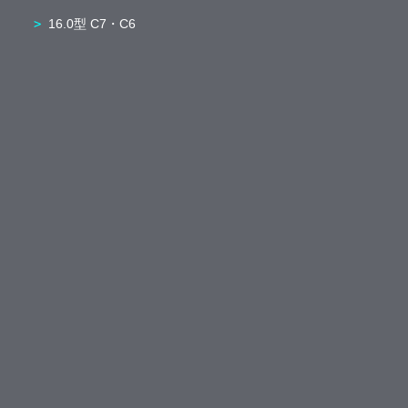
16.0型 C7・C6