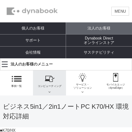
MENU
個人のお客様
法人のお客様
Dynabook Direct
サポート
オンラインストア
会社情報
サステナビリティ
法人のお客様のメニュー
サービス・
モバイルエッジ
事例一覧
コンピューティング
ソリューション
（dynaEdge）
ビジネス5in1／2in1ノートPC K70/HX 環境
対応詳細
■K70/HX