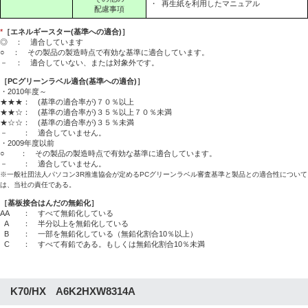
・
再生紙を利用したマニュアル
配慮事項
*
［エネルギースター(基準への適合)］
◎ ： 適合しています
○ ： その製品の製造時点で有効な基準に適合しています。
－ ： 適合していない、または対象外です。
［PCグリーンラベル適合(基準への適合)］
・2010年度～
★★★： (基準の適合率が)７０％以上
★★☆： (基準の適合率が)３５％以上７０％未満
★☆☆： (基準の適合率が)３５％未満
－ ： 適合していません。
・2009年度以前
○ ： その製品の製造時点で有効な基準に適合しています。
－ ： 適合していません。
※一般社団法人パソコン3R推進協会が定めるPCグリーンラベル審査基準と製品との適合性について
は、当社の責任である。
［基板接合はんだの無鉛化］
AA
： すべて無鉛化している
A
： 半分以上を無鉛化している
B
： 一部を無鉛化している（無鉛化割合10％以上）
C
： すべて有鉛である。もしくは無鉛化割合10％未満
K70/HX A6K2HXW8314A