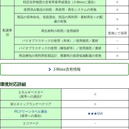
特定化学物質の含有率基準値適合（J-Mossに適合）
○
使用済み製品の回収・再使用・再生システムの有無
○
製品の長寿命化、省資源化、部品の再利用・素材再生への配
○
慮の有無
○
配慮事
再生材料の利用／使用個所
筐体にて採用
項
バイオプラスチックの使用（本体）／使用個所／素材
－
バイオプラスチックの使用（梱包材等）／使用個所／素材
－
商品梱包の再利用容易設計、廃棄時の負荷低減配慮の有無
○
J-Moss含有情報
環境対応詳細
エネルギースター
○
(基準への適合)
*
省エネトップランナークリア
○
PCグリーンラベル適合
★★★V14
(基準への適合)
エコマーク
－