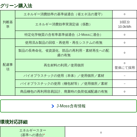
グリーン購入法
エネルギー消費効率の基準値適合（省エネ法の遵守）
○
判断基
10区分
エネルギー消費効率実測定値（係数）
準
10.0kWh
特定化学物質の含有率基準値適合（J-Mossに適合）
○
使用済み製品の回収・再使用・再生システムの有無
○
製品の長寿命化、省資源化、部品の再利用・素材再生への配
○
慮の有無
○
配慮事
再生材料の利用／使用個所
筐体にて採用
項
バイオプラスチックの使用（本体）／使用個所／素材
－
バイオプラスチックの使用（梱包材等）／使用個所／素材
－
商品梱包の再利用容易設計、廃棄時の負荷低減配慮の有無
○
J-Moss含有情報
環境対応詳細
エネルギースター
○
(基準への適合)
*