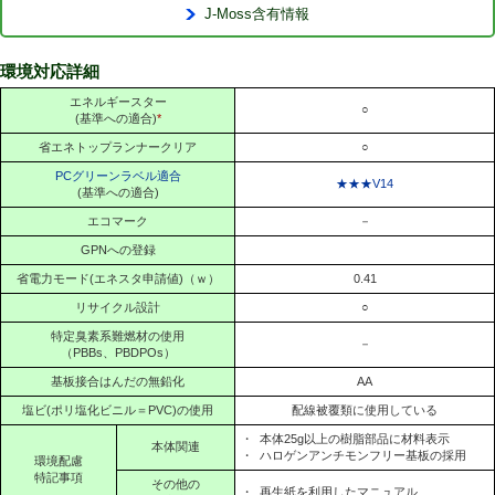
J-Moss含有情報
環境対応詳細
エネルギースター
○
(基準への適合)
*
省エネトップランナークリア
○
PCグリーンラベル適合
★★★V14
(基準への適合)
エコマーク
－
GPNへの登録
省電力モード(エネスタ申請値)（ｗ）
0.41
リサイクル設計
○
特定臭素系難燃材の使用
－
（PBBs、PBDPOs）
基板接合はんだの無鉛化
AA
塩ビ(ポリ塩化ビニル＝PVC)の使用
配線被覆類に使用している
・
本体25g以上の樹脂部品に材料表示
本体関連
・
ハロゲンアンチモンフリー基板の採用
環境配慮
特記事項
その他の
・
再生紙を利用したマニュアル