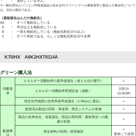
－ ： 適合していません。
※一般社団法人パソコン3R推進協会が定めるPCグリーンラベル審査基準と製品との適合性について
は、当社の責任である。
［基板接合はんだの無鉛化］
AA
： すべて無鉛化している
A
： 半分以上を無鉛化している
B
： 一部を無鉛化している（無鉛化割合10％以上）
C
： すべて有鉛である。もしくは無鉛化割合10％未満
K70/HX A6K2HXT8114A
グリーン購入法
エネルギー消費効率の基準値適合（省エネ法の遵守）
○
判断基
10区分
エネルギー消費効率実測定値（係数）
準
10.0kWh
特定化学物質の含有率基準値適合（J-Mossに適合）
○
使用済み製品の回収・再使用・再生システムの有無
○
製品の長寿命化、省資源化、部品の再利用・素材再生への配
○
慮の有無
○
配慮事
再生材料の利用／使用個所
筐体にて採用
項