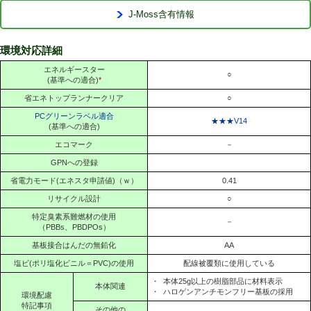
J-Moss含有情報
環境対応詳細
エネルギースター
○
(基準への適合)
*
省エネトップランナークリア
○
PCグリーンラベル適合
★★★V14
(基準への適合)
エコマーク
－
GPNへの登録
省電力モード(エネスタ申請値)（ｗ）
0.41
リサイクル設計
○
特定臭素系難燃材の使用
－
（PBBs、PBDPOs）
基板接合はんだの無鉛化
AA
塩ビ(ポリ塩化ビニル＝PVC)の使用
配線被覆類に使用している
・
本体25g以上の樹脂部品に材料表示
本体関連
・
ハロゲンアンチモンフリー基板の採用
環境配慮
特記事項
その他の