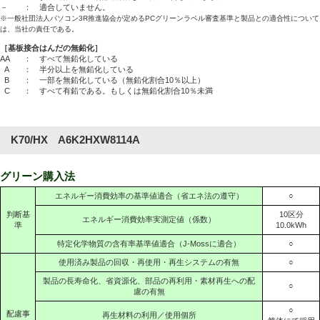
－ ： 適合していません。
※一般社団法人パソコン3R推進協会が定めるPCグリーンラベル審査基準と製品との適合性について
は、当社の責任である。
［基板接合はんだの無鉛化］
AA
： すべて無鉛化している
A
： 半分以上を無鉛化している
B
： 一部を無鉛化している（無鉛化割合10％以上）
C
： すべて有鉛である。もしくは無鉛化割合10％未満
K70/HX A6K2HXW8114A
グリーン購入法
エネルギー消費効率の基準値適合（省エネ法の遵守）
○
判断基
10区分
エネルギー消費効率実測定値（係数）
準
10.0kWh
特定化学物質の含有率基準値適合（J-Mossに適合）
○
使用済み製品の回収・再使用・再生システムの有無
○
製品の長寿命化、省資源化、部品の再利用・素材再生への配
○
慮の有無
○
配慮事
再生材料の利用／使用個所