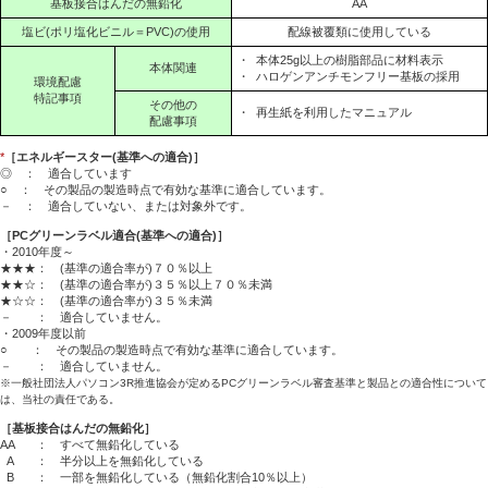
基板接合はんだの無鉛化
AA
塩ビ(ポリ塩化ビニル＝PVC)の使用
配線被覆類に使用している
・
本体25g以上の樹脂部品に材料表示
本体関連
・
ハロゲンアンチモンフリー基板の採用
環境配慮
特記事項
その他の
・
再生紙を利用したマニュアル
配慮事項
*
［エネルギースター(基準への適合)］
◎ ： 適合しています
○ ： その製品の製造時点で有効な基準に適合しています。
－ ： 適合していない、または対象外です。
［PCグリーンラベル適合(基準への適合)］
・2010年度～
★★★： (基準の適合率が)７０％以上
★★☆： (基準の適合率が)３５％以上７０％未満
★☆☆： (基準の適合率が)３５％未満
－ ： 適合していません。
・2009年度以前
○ ： その製品の製造時点で有効な基準に適合しています。
－ ： 適合していません。
※一般社団法人パソコン3R推進協会が定めるPCグリーンラベル審査基準と製品との適合性について
は、当社の責任である。
［基板接合はんだの無鉛化］
AA
： すべて無鉛化している
A
： 半分以上を無鉛化している
B
： 一部を無鉛化している（無鉛化割合10％以上）