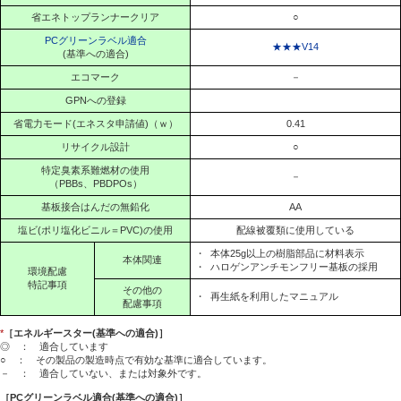
省エネトップランナークリア
○
PCグリーンラベル適合
★★★V14
(基準への適合)
エコマーク
－
GPNへの登録
省電力モード(エネスタ申請値)（ｗ）
0.41
リサイクル設計
○
特定臭素系難燃材の使用
－
（PBBs、PBDPOs）
基板接合はんだの無鉛化
AA
塩ビ(ポリ塩化ビニル＝PVC)の使用
配線被覆類に使用している
・
本体25g以上の樹脂部品に材料表示
本体関連
・
ハロゲンアンチモンフリー基板の採用
環境配慮
特記事項
その他の
・
再生紙を利用したマニュアル
配慮事項
*
［エネルギースター(基準への適合)］
◎ ： 適合しています
○ ： その製品の製造時点で有効な基準に適合しています。
－ ： 適合していない、または対象外です。
［PCグリーンラベル適合(基準への適合)］