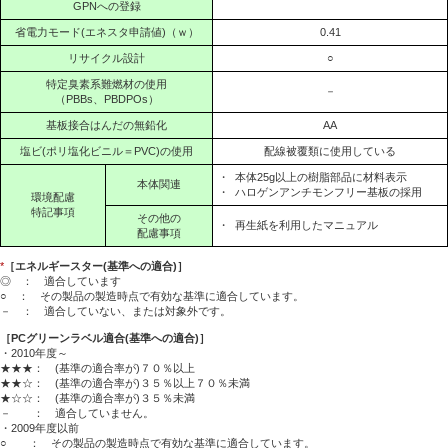
GPNへの登録
省電力モード(エネスタ申請値)（ｗ）
0.41
リサイクル設計
○
特定臭素系難燃材の使用
－
（PBBs、PBDPOs）
基板接合はんだの無鉛化
AA
塩ビ(ポリ塩化ビニル＝PVC)の使用
配線被覆類に使用している
・
本体25g以上の樹脂部品に材料表示
本体関連
・
ハロゲンアンチモンフリー基板の採用
環境配慮
特記事項
その他の
・
再生紙を利用したマニュアル
配慮事項
*
［エネルギースター(基準への適合)］
◎ ： 適合しています
○ ： その製品の製造時点で有効な基準に適合しています。
－ ： 適合していない、または対象外です。
［PCグリーンラベル適合(基準への適合)］
・2010年度～
★★★： (基準の適合率が)７０％以上
★★☆： (基準の適合率が)３５％以上７０％未満
★☆☆： (基準の適合率が)３５％未満
－ ： 適合していません。
・2009年度以前
○ ： その製品の製造時点で有効な基準に適合しています。