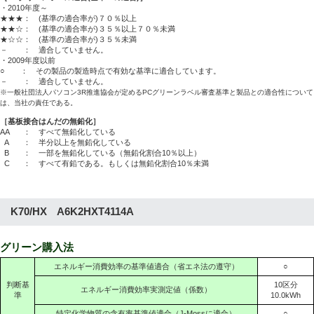
・2010年度～
★★★： (基準の適合率が)７０％以上
★★☆： (基準の適合率が)３５％以上７０％未満
★☆☆： (基準の適合率が)３５％未満
－ ： 適合していません。
・2009年度以前
○ ： その製品の製造時点で有効な基準に適合しています。
－ ： 適合していません。
※一般社団法人パソコン3R推進協会が定めるPCグリーンラベル審査基準と製品との適合性について
は、当社の責任である。
［基板接合はんだの無鉛化］
AA
： すべて無鉛化している
A
： 半分以上を無鉛化している
B
： 一部を無鉛化している（無鉛化割合10％以上）
C
： すべて有鉛である。もしくは無鉛化割合10％未満
K70/HX A6K2HXT4114A
グリーン購入法
エネルギー消費効率の基準値適合（省エネ法の遵守）
○
判断基
10区分
エネルギー消費効率実測定値（係数）
準
10.0kWh
特定化学物質の含有率基準値適合（J-Mossに適合）
○