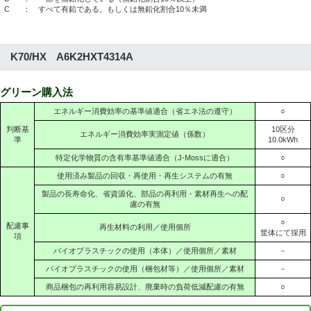
C
： すべて有鉛である。もしくは無鉛化割合10％未満
K70/HX A6K2HXT4314A
グリーン購入法
エネルギー消費効率の基準値適合（省エネ法の遵守）
○
判断基
10区分
エネルギー消費効率実測定値（係数）
準
10.0kWh
特定化学物質の含有率基準値適合（J-Mossに適合）
○
使用済み製品の回収・再使用・再生システムの有無
○
製品の長寿命化、省資源化、部品の再利用・素材再生への配
○
慮の有無
○
配慮事
再生材料の利用／使用個所
筐体にて採用
項
バイオプラスチックの使用（本体）／使用個所／素材
－
バイオプラスチックの使用（梱包材等）／使用個所／素材
－
商品梱包の再利用容易設計、廃棄時の負荷低減配慮の有無
○