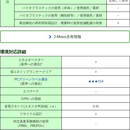
筐体にて採用
項
バイオプラスチックの使用（本体）／使用個所／素材
－
バイオプラスチックの使用（梱包材等）／使用個所／素材
－
商品梱包の再利用容易設計、廃棄時の負荷低減配慮の有無
○
J-Moss含有情報
環境対応詳細
エネルギースター
○
(基準への適合)
*
省エネトップランナークリア
○
PCグリーンラベル適合
★★★V14
(基準への適合)
エコマーク
－
GPNへの登録
省電力モード(エネスタ申請値)（ｗ）
0.41
リサイクル設計
○
特定臭素系難燃材の使用
－
（PBBs、PBDPOs）