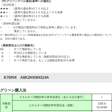
［PCグリーンラベル適合(基準への適合)］
・2010年度～
★★★： (基準の適合率が)７０％以上
★★☆： (基準の適合率が)３５％以上７０％未満
★☆☆： (基準の適合率が)３５％未満
－ ： 適合していません。
・2009年度以前
○ ： その製品の製造時点で有効な基準に適合しています。
－ ： 適合していません。
※一般社団法人パソコン3R推進協会が定めるPCグリーンラベル審査基準と製品との適合性について
は、当社の責任である。
［基板接合はんだの無鉛化］
AA
： すべて無鉛化している
A
： 半分以上を無鉛化している
B
： 一部を無鉛化している（無鉛化割合10％以上）
C
： すべて有鉛である。もしくは無鉛化割合10％未満
K70/HX A6K2HXW4114A
グリーン購入法
エネルギー消費効率の基準値適合（省エネ法の遵守）
○
判断基
10区分
エネルギー消費効率実測定値（係数）
準
10.0kWh