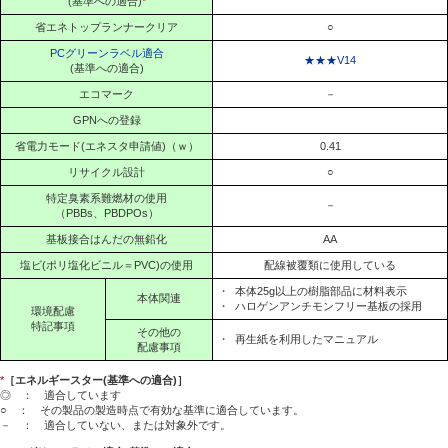
(基準への適合)
*
省エネトップランナークリア
○
PCグリーンラベル適合
★★★V14
(基準への適合)
エコマーク
－
GPNへの登録
省電力モード(エネスタ申請値)（ｗ）
0.41
リサイクル設計
○
特定臭素系難燃材の使用
－
（PBBs、PBDPOs）
基板接合はんだの無鉛化
AA
塩ビ(ポリ塩化ビニル＝PVC)の使用
配線被覆類に使用している
・
本体25g以上の樹脂部品に材料表示
本体関連
・
ハロゲンアンチモンフリー基板の採用
環境配慮
特記事項
その他の
・
再生紙を利用したマニュアル
配慮事項
*
［エネルギースター(基準への適合)］
◎ ： 適合しています
○ ： その製品の製造時点で有効な基準に適合しています。
－ ： 適合していない、または対象外です。