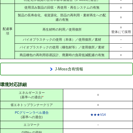
使用済み製品の回収・再使用・再生システムの有無
○
製品の長寿命化、省資源化、部品の再利用・素材再生への配
○
慮の有無
○
配慮事
再生材料の利用／使用個所
筐体にて採用
項
バイオプラスチックの使用（本体）／使用個所／素材
－
バイオプラスチックの使用（梱包材等）／使用個所／素材
－
商品梱包の再利用容易設計、廃棄時の負荷低減配慮の有無
○
J-Moss含有情報
環境対応詳細
エネルギースター
○
(基準への適合)
*
省エネトップランナークリア
○
PCグリーンラベル適合
★★★V14
(基準への適合)
エコマーク
－
GPNへの登録