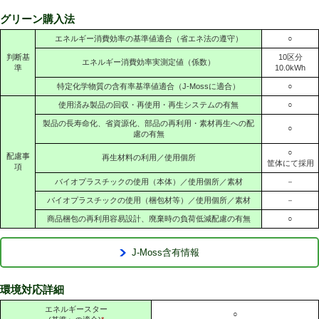
グリーン購入法
エネルギー消費効率の基準値適合（省エネ法の遵守）
○
判断基
10区分
エネルギー消費効率実測定値（係数）
準
10.0kWh
特定化学物質の含有率基準値適合（J-Mossに適合）
○
使用済み製品の回収・再使用・再生システムの有無
○
製品の長寿命化、省資源化、部品の再利用・素材再生への配
○
慮の有無
○
配慮事
再生材料の利用／使用個所
筐体にて採用
項
バイオプラスチックの使用（本体）／使用個所／素材
－
バイオプラスチックの使用（梱包材等）／使用個所／素材
－
商品梱包の再利用容易設計、廃棄時の負荷低減配慮の有無
○
J-Moss含有情報
環境対応詳細
エネルギースター
○