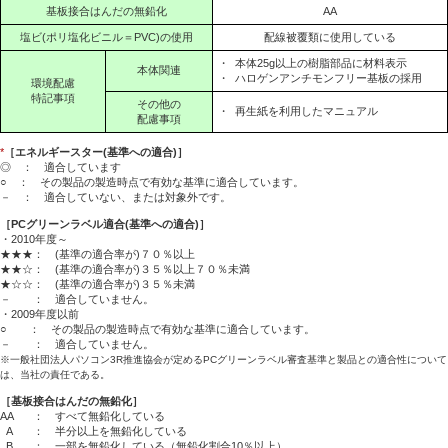
基板接合はんだの無鉛化
AA
塩ビ(ポリ塩化ビニル＝PVC)の使用
配線被覆類に使用している
・
本体25g以上の樹脂部品に材料表示
本体関連
・
ハロゲンアンチモンフリー基板の採用
環境配慮
特記事項
その他の
・
再生紙を利用したマニュアル
配慮事項
*
［エネルギースター(基準への適合)］
◎ ： 適合しています
○ ： その製品の製造時点で有効な基準に適合しています。
－ ： 適合していない、または対象外です。
［PCグリーンラベル適合(基準への適合)］
・2010年度～
★★★： (基準の適合率が)７０％以上
★★☆： (基準の適合率が)３５％以上７０％未満
★☆☆： (基準の適合率が)３５％未満
－ ： 適合していません。
・2009年度以前
○ ： その製品の製造時点で有効な基準に適合しています。
－ ： 適合していません。
※一般社団法人パソコン3R推進協会が定めるPCグリーンラベル審査基準と製品との適合性について
は、当社の責任である。
［基板接合はんだの無鉛化］
AA
： すべて無鉛化している
A
： 半分以上を無鉛化している
B
： 一部を無鉛化している（無鉛化割合10％以上）